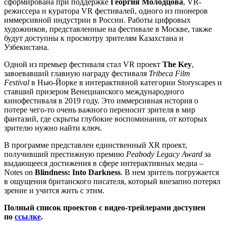
сформирована при поддержке
Георгия Молодцова
, VR-
режиссера и куратора VR фестивалей, одного из пионеров
иммерсивной индустрии в России. Работы цифровых
художников, представленные на фестивале в Москве, также
будут доступны к просмотру зрителям Казахстана и
Узбекистана.
Одной из премьер фестиваля стал VR проект
The Key
,
завоевавший главную награду фестиваля
Tribeca Film
Festival
в Нью-Йорке в интерактивной категории Storyscapes и
ставший призером Венецианского международного
кинофестиваля в 2019 году. Это иммерсивная история о
потере чего-то очень важного переносит зрителя в мир
фантазий, где скрыты глубокие воспоминания, от которых
зрителю нужно найти ключ.
В программе представлен единственный XR проект,
получивший престижную премию
Peabody Legacy Award
за
выдающееся достижения в сфере интерактивных медиа –
Notes on
Blindness: Into Darkness
. В нем зритель погружается
в ощущения британского писателя, который внезапно потерял
зрение и учится жить с этим.
Полный список проектов с видео-трейлерами доступен
по
ссылке
.