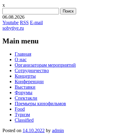
x
Найти:
06.08.2026
Youtube
RSS
E-mail
sobytiye.ru
Main menu
Skip
Главная
to
О нас
content
Организаторам мероприятий
Сотрудничество
Концерты
Конференции
Выставки
Форумы
Спектакли
Премьеры кинофильмов
Food
Туризм
Сlassified
Posted on
14.10.2022
by
admin