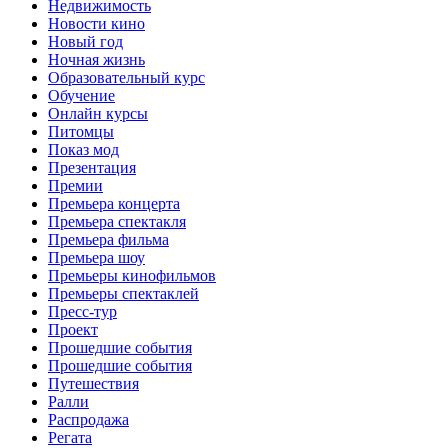
Недвижимость
Новости кино
Новый год
Ночная жизнь
Образовательный курс
Обучение
Онлайн курсы
Питомцы
Показ мод
Презентация
Премии
Премьера концерта
Премьера спектакля
Премьера фильма
Премьера шоу
Премьеры кинофильмов
Премьеры спектаклей
Пресс-тур
Проект
Прошедшие события
Прошедшие события
Путешествия
Ралли
Распродажа
Регата