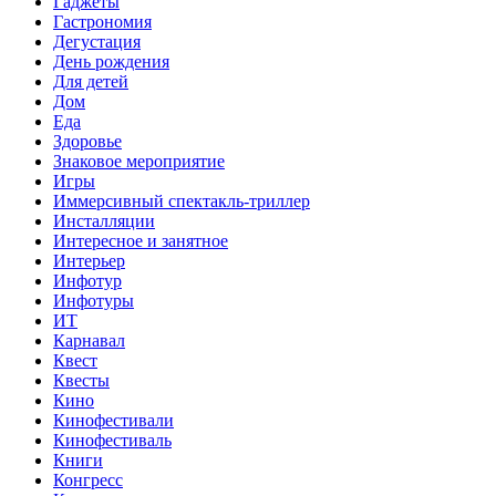
Гаджеты
Гастрономия
Дегустация
День рождения
Для детей
Дом
Еда
Здоровье
Знаковое мероприятие
Игры
Иммерсивный спектакль-триллер
Инсталляции
Интересное и занятное
Интерьер
Инфотур
Инфотуры
ИТ
Карнавал
Квест
Квесты
Кино
Кинофестивали
Кинофестиваль
Книги
Конгресс