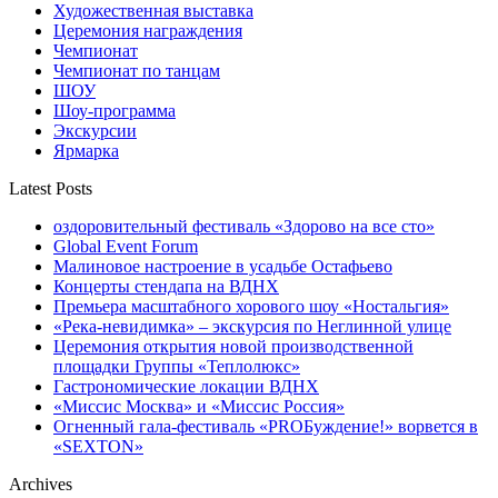
Художественная выставка
Церемония награждения
Чемпионат
Чемпионат по танцам
ШОУ
Шоу-программа
Экскурсии
Ярмарка
Latest Posts
оздоровительный фестиваль «Здорово на все сто»
Global Event Forum
Малиновое настроение в усадьбе Остафьево
Концерты стендапа на ВДНХ
Премьера масштабного хорового шоу «Ностальгия»
«Река-невидимка» – экскурсия по Неглинной улице
Церемония открытия новой производственной
площадки Группы «Теплолюкс»
Гастрономические локации ВДНХ
«Миссис Москва» и «Миссис Россия»
Огненный гала-фестиваль «PROБуждение!» ворвется в
«SEXTON»
Archives