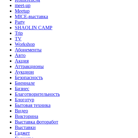
meet-up
Meetup
MICE-выставка
Party
SHAOLIN CAMP
Trip
TV
Workshop
Абонементы
Авто
Акция
Аттракционы
Аукцион
Безопасность
Биеннале
Бизнес
Благотворительность
Блоготур
Бытовая техника
Видео
Викторина
Выставка фоторабот
Выставки
Гаджет