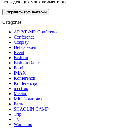
последующих моих комментариев.
Categories
AR/VR/MR Conference
Conference
Cosplay
Delicatessen
Event
Fashion
Fashion Battle
Food
IMAX
Konferencii
Konferencija
meet-up
Meetup
MICE-выставка
Party
SHAOLIN CAMP
Trip
TV
Workshop