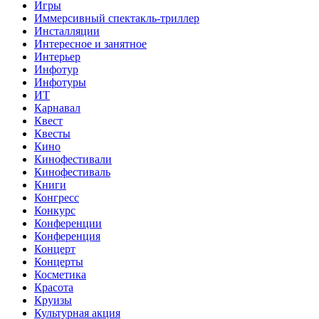
Игры
Иммерсивный спектакль-триллер
Инсталляции
Интересное и занятное
Интерьер
Инфотур
Инфотуры
ИТ
Карнавал
Квест
Квесты
Кино
Кинофестивали
Кинофестиваль
Книги
Конгресс
Конкурс
Конференции
Конференция
Концерт
Концерты
Косметика
Красота
Круизы
Культурная акция