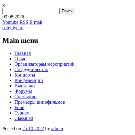
x
Найти:
09.08.2026
Youtube
RSS
E-mail
sobytiye.ru
Main menu
Skip
Главная
to
О нас
content
Организаторам мероприятий
Сотрудничество
Концерты
Конференции
Выставки
Форумы
Спектакли
Премьеры кинофильмов
Food
Туризм
Сlassified
Posted on
25.10.2022
by
admin