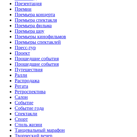
Презентация
Премии
Премьера концерта
Премьера спектакля
Премьера фильма
Премьера шоу
Премьеры кинофильмов
Премьеры спектаклей
Пресс-тур
Проект
Прошедшие события
Прошедшие события
Путешествия
Ралли
Распродажа
Регата
Ретроспектива
Салон
Событие
Событие года
Спектакли
Спорт
Стиль жизни
Танцевальный марафон
Творческий вечер