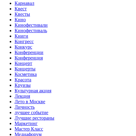
Карнавал
Квест
Квесты
Кино
Кинофестивали
Кинофестиваль
Книги
Конгресс
Конкурс
Конференции
Конференция
Концерт
Концерты
Косметика
Красота
Круизы
Культурная акция
Лекция
Лето в Москве
Личность
лучшее событие
Лучшие рестораны
Маркетинг
Мастер Класс
Медиафорум