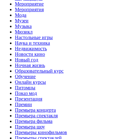
Мероприятие
Мероприятия
Мода
Музеи
Музыка
Мюзикл
Настольные игры
Наука и техника
Недвижимость
Новости кино
Новый год
Ночная жизнь
Образовательный курс
Обучение
Онлайн курсы
Питомцы
Показ мод
Презентация
Премии
Премьера концерта
Премьера спектакля
Премьера фильма
Премьера шоу
Премьеры кинофильмов
Премьеры спектаклей