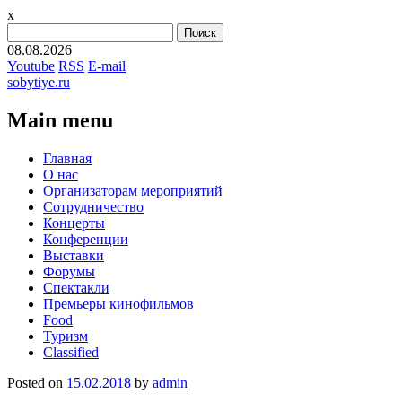
x
Найти:
08.08.2026
Youtube
RSS
E-mail
sobytiye.ru
Main menu
Skip
Главная
to
О нас
content
Организаторам мероприятий
Сотрудничество
Концерты
Конференции
Выставки
Форумы
Спектакли
Премьеры кинофильмов
Food
Туризм
Сlassified
Posted on
15.02.2018
by
admin