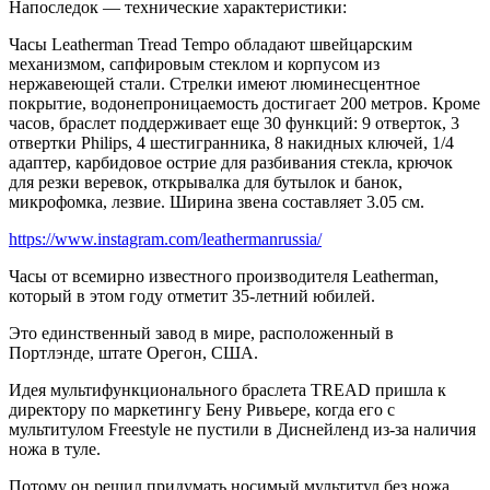
Напоследок — технические характеристики:
Часы Leatherman Tread Tempo обладают швейцарским
механизмом, сапфировым стеклом и корпусом из
нержавеющей стали. Стрелки имеют люминесцентное
покрытие, водонепроницаемость достигает 200 метров. Кроме
часов, браслет поддерживает еще 30 функций: 9 отверток, 3
отвертки Philips, 4 шестигранника, 8 накидных ключей, 1/4
адаптер, карбидовое острие для разбивания стекла, крючок
для резки веревок, открывалка для бутылок и банок,
микрофомка, лезвие. Ширина звена составляет 3.05 см.
https://www.instagram.com/leathermanrussia/
Часы от всемирно известного производителя Leatherman,
который в этом году отметит 35-летний юбилей.
Это единственный завод в мире, расположенный в
Портлэнде, штате Орегон, США.
Идея мультифункционального браслета TREAD пришла к
директору по маркетингу Бену Ривьере, когда его с
мультитулом Freestyle не пустили в Диснейленд из-за наличия
ножа в туле.
Потому он решил придумать носимый мультитул без ножа.