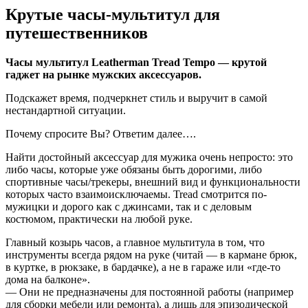
Крутые часы-мультитул для
путешественников
Часы мультитул Leatherman Tread Tempo — крутой
гаджет на рынке мужских аксессуаров.
Подскажет время, подчеркнет стиль и выручит в самой
нестандартной ситуации.
Почему спросите Вы? Ответим далее….
Найти достойный аксессуар для мужика очень непросто: это
либо часы, которые уже обязаны быть дорогими, либо
спортивные часы/трекеры, внешний вид и функциональности
которых часто взаимоисключаемы. Tread смотрится по-
мужицки и дорого как с джинсами, так и с деловым
костюмом, практически на любой руке.
Главный козырь часов, а главное мультитула в том, что
инструменты всегда рядом на руке (читай — в кармане брюк,
в куртке, в рюкзаке, в бардачке), а не в гараже или «где-то
дома на балконе».
— Они не предназначены для постоянной работы (например
для сборки мебели или ремонта), а лишь для эпизодической