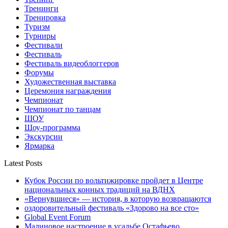
Тренинги
Тренировка
Туризм
Турниры
Фестивали
Фестиваль
Фестиваль видеоблоггеров
Форумы
Художественная выставка
Церемония награждения
Чемпионат
Чемпионат по танцам
ШОУ
Шоу-программа
Экскурсии
Ярмарка
Latest Posts
Кубок России по вольтижировке пройдет в Центре
национальных конных традиций на ВДНХ
«Вернувшиеся» — история, в которую возвращаются
оздоровительный фестиваль «Здорово на все сто»
Global Event Forum
Малиновое настроение в усадьбе Остафьево