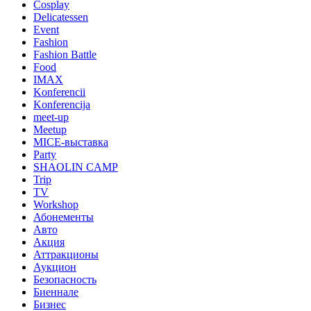
Cosplay
Delicatessen
Event
Fashion
Fashion Battle
Food
IMAX
Konferencii
Konferencija
meet-up
Meetup
MICE-выставка
Party
SHAOLIN CAMP
Trip
TV
Workshop
Абонементы
Авто
Акция
Аттракционы
Аукцион
Безопасность
Биеннале
Бизнес