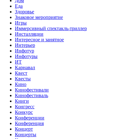
Дом
Еда
Здоровье
Знаковое мероприятие
Игры
Иммерсивный спектакль-триллер
Инсталляции
Интересное и занятное
Интерьер
Инфотур
Инфотуры
ИТ
Карнавал
Квест
Квесты
Кино
Кинофестивали
Кинофестиваль
Книги
Конгресс
Конкурс
Конференции
Конференция
Концерт
Концерты