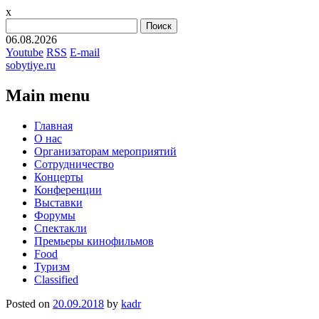
x
Найти:
06.08.2026
Youtube
RSS
E-mail
sobytiye.ru
Main menu
Skip
Главная
to
О нас
content
Организаторам мероприятий
Сотрудничество
Концерты
Конференции
Выставки
Форумы
Спектакли
Премьеры кинофильмов
Food
Туризм
Сlassified
Posted on
20.09.2018
by
kadr