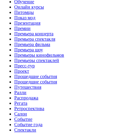
Обучение
Онлайн курсы
Питомцы
Показ мод
Презентация
Премии
Премьера концерта
Премьера спектакля
Премьера фильма
Премьера шоу
Премьеры кинофильмов
Премьеры спектаклей
Пресс-тур
Проект
Прошедшие события
Прошедшие события
Путешествия
Ралли
Распродажа
Регата
Ретроспектива
Салон
Событие
Событие года
Спектакли