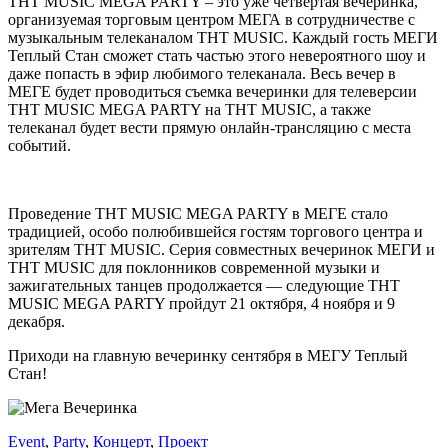
ТНТ MUSIC MEGA PARTY – это уже четвертая вечеринка,
организуемая торговым центром МЕГА в сотрудничестве с
музыкальным телеканалом ТНТ MUSIC. Каждый гость МЕГИ
Теплый Стан сможет стать частью этого невероятного шоу и
даже попасть в эфир любимого телеканала. Весь вечер в
МЕГЕ будет проводиться съемка вечеринки для телеверсии
ТНТ MUSIC MEGA PARTY на ТНТ MUSIC, а также
телеканал будет вести прямую онлайн-трансляцию с места
событий.
Проведение ТНТ MUSIC MEGA PARTY в МЕГЕ стало
традицией, особо полюбившейся гостям торгового центра и
зрителям ТНТ MUSIC. Серия совместных вечеринок МЕГИ и
ТНТ MUSIC для поклонников современной музыки и
зажигательных танцев продолжается — следующие ТНТ
MUSIC MEGA PARTY пройдут 21 октября, 4 ноября и 9
декабря.
Приходи на главную вечеринку сентября в МЕГУ Теплый
Стан!
Event
,
Party
,
Концерт
,
Проект