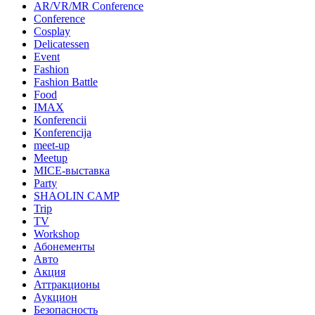
AR/VR/MR Conference
Conference
Cosplay
Delicatessen
Event
Fashion
Fashion Battle
Food
IMAX
Konferencii
Konferencija
meet-up
Meetup
MICE-выставка
Party
SHAOLIN CAMP
Trip
TV
Workshop
Абонементы
Авто
Акция
Аттракционы
Аукцион
Безопасность