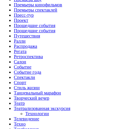
Премьеры кинофильмов
Премьеры спектаклей
Пресс-тур
Проект
Прошедшие события
Прошедшие события
Путешествия
Ралли
Распродажа
Регата
Ретроспектива
Салон
Событие
Событие года
Спектакли
Спорт
Стиль жизни
Танцевальный марафон
Творческий вечер
Театр
Театрализованная экскурсия
Технологии
Телевидение
Техно