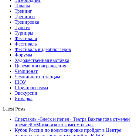
Тимбилдинг
Товары
Тренинг
Тренинги
Тренировка
Туризм
Турниры
Фестивали
Фестиваль
Фестиваль видеоблоггеров
Форумы
Художественная выставка
Церемония награждения
Чемпионат
Чемпионат по танцам
ШОУ
Шоу-программа
Экскурсии
Ярмарка
Latest Posts
Спектакль «Блеск и пепел» Театра Вахтангова отмечен
премией «Московского комсомольца»
Кубок России по вольтижировке пройдет в Центре
национальных конных традиций на ВДНХ