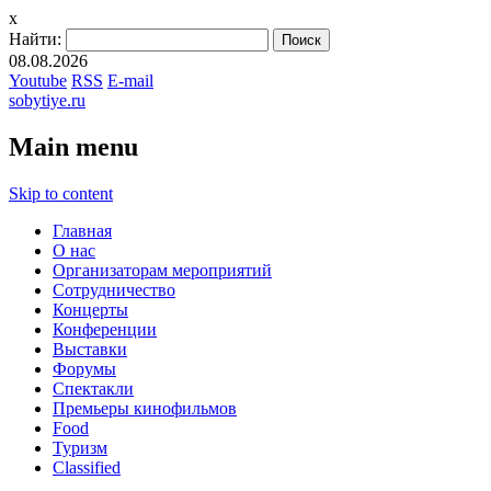
x
Найти:
08.08.2026
Youtube
RSS
E-mail
sobytiye.ru
Main menu
Skip to content
Главная
О нас
Организаторам мероприятий
Сотрудничество
Концерты
Конференции
Выставки
Форумы
Спектакли
Премьеры кинофильмов
Food
Туризм
Сlassified