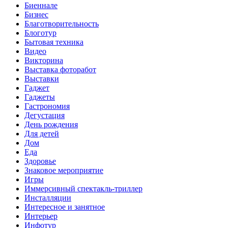
Биеннале
Бизнес
Благотворительность
Блоготур
Бытовая техника
Видео
Викторина
Выставка фоторабот
Выставки
Гаджет
Гаджеты
Гастрономия
Дегустация
День рождения
Для детей
Дом
Еда
Здоровье
Знаковое мероприятие
Игры
Иммерсивный спектакль-триллер
Инсталляции
Интересное и занятное
Интерьер
Инфотур