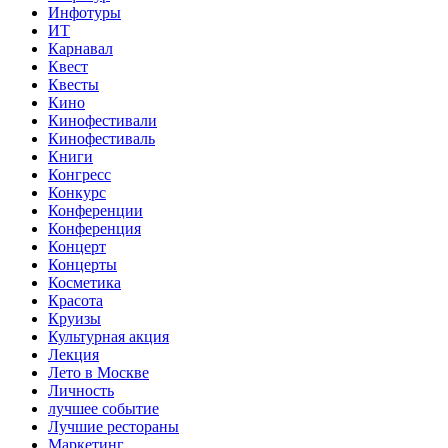
Инфотуры
ИТ
Карнавал
Квест
Квесты
Кино
Кинофестивали
Кинофестиваль
Книги
Конгресс
Конкурс
Конференции
Конференция
Концерт
Концерты
Косметика
Красота
Круизы
Культурная акция
Лекция
Лето в Москве
Личность
лучшее событие
Лучшие рестораны
Маркетинг