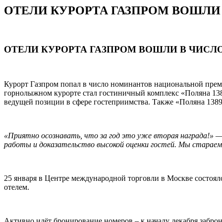
ОТЕЛИ КУРОРТА ГАЗПРОМ ВОШЛИ
ОТЕЛИ КУРОРТА ГАЗПРОМ ВОШЛИ В ЧИСЛО
Курорт Газпром попал в число номинантов национальной преми
горнолыжном курорте стал гостиничный комплекс «Поляна 1389 
ведущей позиции в сфере гостеприимства. Также «Поляна 1389
«Приятно осознавать, что за год это уже вторая награда!»
— 
работы и доказательство высокой оценки гостей. Мы старае
25 января в Центре международной торговли в Москве состоя
отелем.
Активно идёт бронирование номеров – к началу декабря забро