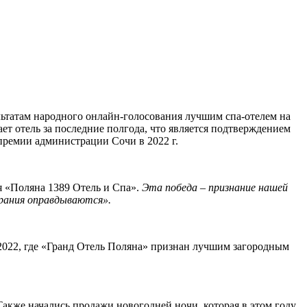
льтатам народного онлайн-голосования лучшим спа-отелем на
т отель за последние полгода, что является подтверждением
премии администрации Сочи в 2022 г.
я «Поляна 1389 Отель и Спа».
Эта победа – признание нашей
рания оправдываются».
2022, где «Гранд Отель Поляна» признан лучшим загородным
акже начались продажи новогодней ночи, которая в этом году