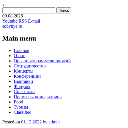
x
Найти:
09.08.2026
Youtube
RSS
E-mail
sobytiye.ru
Main menu
Skip
Главная
to
О нас
content
Организаторам мероприятий
Сотрудничество
Концерты
Конференции
Выставки
Форумы
Спектакли
Премьеры кинофильмов
Food
Туризм
Сlassified
Posted on
01.12.2022
by
admin