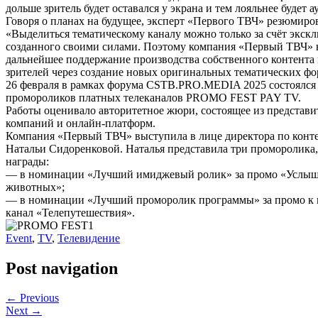
дольше зритель будет оставался у экрана и тем лояльнее будет 
Говоря о планах на будущее, эксперт «Первого ТВЧ» резюмиро
«Выделиться тематическому каналу можно только за счёт экскл
созданного своими силами. Поэтому компания «Первый ТВЧ» 
дальнейшее поддержание производства собственного контента
зрителей через создание новых оригинальных тематических фо
26 февраля в рамках форума CSTB.PRO.MEDIA 2025 состоялся
промороликов платных телеканалов PROMO FEST PAY TV.
Работы оценивало авторитетное жюри, состоящее из представи
компаний и онлайн-платформ.
Компания «Первый ТВЧ» выступила в лице директора по конт
Натальи Сидоренковой. Наталья представила три проморолика,
награды:
— в номинации «Лучший имиджевый ролик» за промо «Услышь
животных»;
— в номинации «Лучший проморолик программы» за промо к п
канал «Телепутешествия».
Event
,
TV
,
Телевидение
Post navigation
← Previous
Next →