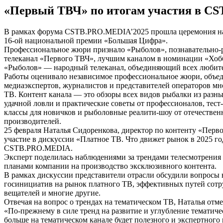
«Первый ТВЧ» по итогам участия в C
В рамках форума CSTB.PRO.MEDIA’2025 прошла церемония н
16-ой национальной премии «Большая Цифра».
Профессиональное жюри признало «Рыболов», познавательно-
телеканал «Первого ТВЧ», лучшим каналом в номинации «Хобб
«Рыболов» — народный телеканал, объединяющий всех любите
Работы оценивало независимое профессиональное жюри, объ
медиаэкспертов, журналистов и представителей операторов м
ТВ. Контент канала — это обзоры всех видов рыбалки из разны
удачной ловли и практические советы от профессионалов, тест-
классы для новичков и рыболовные реалити-шоу от отечестве
производителей.
25 февраля Наталья Сидоренкова, директор по контенту «Перв
участие в дискуссии «Платное ТВ. Что движет рынок в 2025 го
CSTB.PRO.MEDIA.
Эксперт поделилась наблюдениями за трендами телесмотрения
планами компании на производство эксклюзивного контента.
В рамках дискуссии представители отрасли обсудили вопросы 
госинициатив на рынок платного ТВ, эффективных путей сотр
вещателей и многие другие.
Отвечая на вопрос о трендах на тематическом ТВ, Наталья отме
«По-прежнему в силе тренд на развитие и углубление тематич
больше на тематическом канале будет полезного и экспертного 