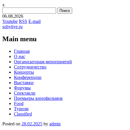
x
Найти:
06.08.2026
Youtube
RSS
E-mail
sobytiye.ru
Main menu
Skip
Главная
to
О нас
content
Организаторам мероприятий
Сотрудничество
Концерты
Конференции
Выставки
Форумы
Спектакли
Премьеры кинофильмов
Food
Туризм
Сlassified
Posted on
28.02.2025
by
admin