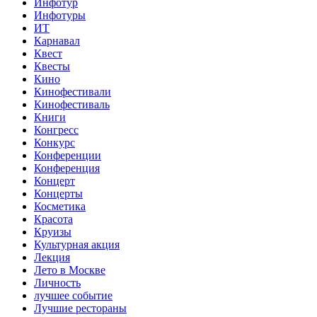
Инфотур
Инфотуры
ИТ
Карнавал
Квест
Квесты
Кино
Кинофестивали
Кинофестиваль
Книги
Конгресс
Конкурс
Конференции
Конференция
Концерт
Концерты
Косметика
Красота
Круизы
Культурная акция
Лекция
Лето в Москве
Личность
лучшее событие
Лучшие рестораны