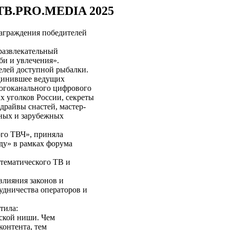
STB.PRO.MEDIA 2025
аграждения победителей
развлекательный
и и увлечения».
лей доступной рыбалки.
единившее ведущих
ногоканального цифрового
х уголков России, секреты
драйвы снастей, мастер-
нных и зарубежных
ого ТВЧ», приняла
ду» в рамках форума
 тематического ТВ и
влияния законов и
удничества операторов и
тила:
еской ниши. Чем
контента, тем