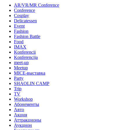
AR/VR/MR Conference
Conference
Cosplay
Delicatessen
Event
Fashion
Fashion Battle
Food
IMAX
Konferencii
Konferencija
meet-up
Meetup
MICE-выставка
Party
SHAOLIN CAMP
Trip
TV
Workshop
Абонементы
Авто
Акция
Аттракционы
Аукцион