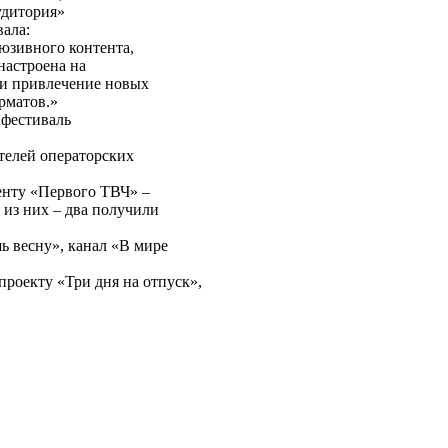
аудитория»
вала:
юзивного контента,
настроена на
 и привлечение новых
рматов.»
 фестиваль
телей операторских
енту «Первого ТВЧ» –
 из них – два получили
 весну», канал «В мире
роекту «Три дня на отпуск»,