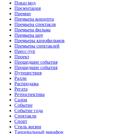
Показ мод
Презентация
Премии
Премьера концерта
Премьера спектакля
Премьера фильма
Премьера шоу
Премьеры кинофильмов
Премьеры спектаклей
Пресс-тур
Проект
Прошедшие события
Прошедшие события
Путешествия
Ралли
Распродажа
Регата
Ретроспектива
Салон
Событие
Событие года
Спектакли
Спорт
Стиль жизни
Танцевальный марафон