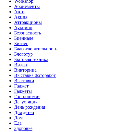
Workshop
Абонементы
Авто
Акция
Аттракционы
Аукцион
Безопасность
Биеннале
Бизнес
Благотворительность
Блоготур
Бытовая техника
Видео
Викторина
Выставка фоторабот
Выставки
Гаджет
Гаджеты
Гастрономия
Дегустация
День рождения
Для детей
Дом
Еда
Здоровье