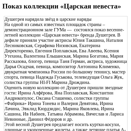
Показ коллекции «Царская невеста»
Душегрея нарядила звёзд в царские наряды
На одной из самых известных площадок страны –
демонстрационном зале ГУМа — состоялся показ весенне-
летней коллекции «Царская невеста» бренда Душегрея. В
дефиле приняли участие актрисы Юлия Такшина, Наталия
Лесниковская, Серафима Низовская, Екатерина
Директоренко, Евгения Поплавская, Ева Авеева, Ксения
Утехина, Валентина Ельшанская, Марина Богатова, Мария
Рассказова, блогер, певица Таня Герман, актриса, художница
Дарья Осадчая, певица, композитор Антонина Клименко,
двукратная чемпионка России по большому теннису, мастер
спорта, певица Надежда Гуськова, телеведущая Ольга Жук,
солистка группы HI-FI Марина Дрождина.
Оценить новую коллекцию от Душегреи пришли звездные
гости: Ирина Алфёрова, Яна Поплавская, Константин
Андрикопулос, Оксана Сташенко, солистки группы
«Фабрика» Ирина Тонева и Валерия Девятова, Ирина
Лачина, Эвклид Кюрдзидис, Марина Яковлева, Ирина
Сашина, Ив Набиев, Татьяна Абрамова, Вячеслав и Лариса
Невинные, Даниил Фёдоров и др.
Этой весной Душегрея предлагает носить куртки-косухи,
длинные и укороченные жилеты, а также летящие платья А-