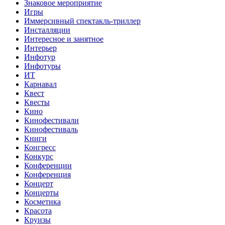
Знаковое мероприятие
Игры
Иммерсивный спектакль-триллер
Инсталляции
Интересное и занятное
Интерьер
Инфотур
Инфотуры
ИТ
Карнавал
Квест
Квесты
Кино
Кинофестивали
Кинофестиваль
Книги
Конгресс
Конкурс
Конференции
Конференция
Концерт
Концерты
Косметика
Красота
Круизы