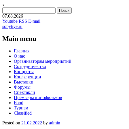
x
Найти:
07.08.2026
Youtube
RSS
E-mail
sobytiye.ru
Main menu
Skip
Главная
to
О нас
content
Организаторам мероприятий
Сотрудничество
Концерты
Конференции
Выставки
Форумы
Спектакли
Премьеры кинофильмов
Food
Туризм
Сlassified
Posted on
21.02.2022
by
admin