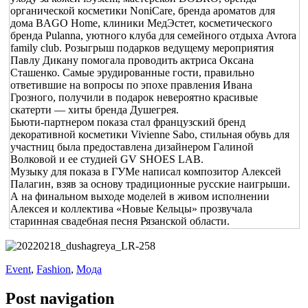
органической косметики NoniCare, бренда ароматов для
дома BAGO Home, клиники МедЭстет, косметического
бренда Pulanna, уютного клуба для семейного отдыха Avrora
family club. Розыгрыш подарков ведущему мероприятия
Павлу Дикану помогала проводить актриса Оксана
Сташенко. Самые эрудированные гости, правильно
ответившие на вопросы по эпохе правления Ивана
Грозного, получили в подарок невероятно красивые
скатерти — хиты бренда Душегрея.
Бьюти-партнером показа стал французский бренд
декоративной косметики Vivienne Sabo, стильная обувь для
участниц была предоставлена дизайнером Галиной
Волковой и ее студией GV SHOES LAB.
Музыку для показа в ГУМе написал композитор Алексей
Палагин, взяв за основу традиционные русские наигрыши.
А на финальном выходе моделей в живом исполнении
Алексея и коллектива «Новые Кельцы» прозвучала
старинная свадебная песня Рязанской области.
Event
,
Fashion
,
Мода
Post navigation