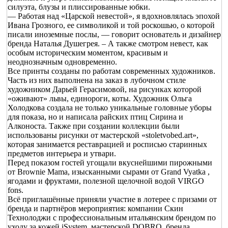
силуэта, блузы и плиссированные юбки.
— Работая над «Царской невестой», я вдохновлялась эпохой
Ивана Грозного, ее символикой и той роскошью, о которой
писали иноземные послы, — говорит основатель и дизайнер
бренда Наталья Душегрея. – А также смотром невест, как
особым историческим моментом, красивым и
неоднозначным одновременно.
Все принты созданы по работам современных художников.
Часть из них выполнена на заказ в лубочном стиле
художником Дарьей Герасимовой, на рисунках которой
«оживают» львы, единороги, коты. Художник Ольга
Холодкова создала не только уникальные головные уборы
для показа, но и написала райских птиц Сирина и
Алконоста. Также при создании коллекции были
использованы рисунки от мастерской «stoletvobed.art»,
которая занимается реставрацией и росписью старинных
предметов интерьера и утвари.
Перед показом гостей угощали вкуснейшими пирожными
от Brownie Mama, изысканными сырами от Grand Vyatka ,
ягодами и фруктами, полезной щелочной водой VIRGO
fons.
Всё приглашённые приняли участие в лотерее с призами от
бренда и партнёров мероприятия: компании Скин
Технолоджи с профессиональным итальянским брендом по
уходу за кожей iSystem, мастерской DOBRO, бренда