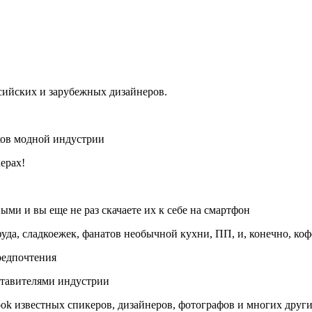
сийских и зарубежных дизайнеров.
оков модной индустрии
ерах!
ми и вы еще не раз скачаете их к себе на смартфон
уда, сладкоежек, фанатов необычной кухни, ПП, и, конечно, ко
редпочтения
ставителями индустрии
ok известныx спикеров, дизайнеров, фотографов и многиx други