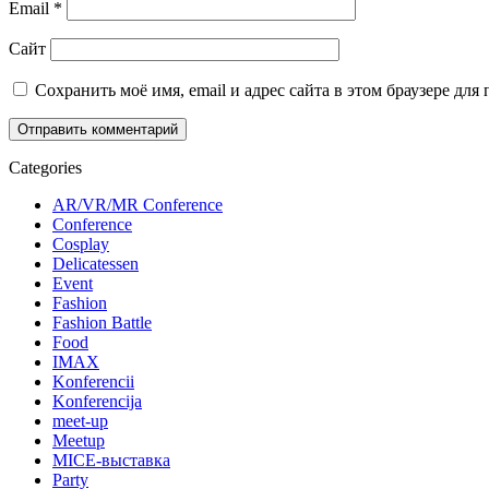
Email
*
Сайт
Сохранить моё имя, email и адрес сайта в этом браузере д
Categories
AR/VR/MR Conference
Conference
Cosplay
Delicatessen
Event
Fashion
Fashion Battle
Food
IMAX
Konferencii
Konferencija
meet-up
Meetup
MICE-выставка
Party