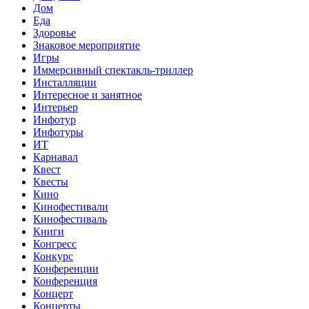
Дом
Еда
Здоровье
Знаковое мероприятие
Игры
Иммерсивный спектакль-триллер
Инсталляции
Интересное и занятное
Интерьер
Инфотур
Инфотуры
ИТ
Карнавал
Квест
Квесты
Кино
Кинофестивали
Кинофестиваль
Книги
Конгресс
Конкурс
Конференции
Конференция
Концерт
Концерты