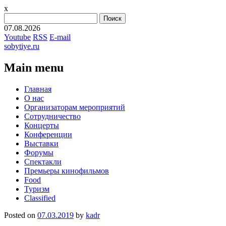
x
Найти:
07.08.2026
Youtube
RSS
E-mail
sobytiye.ru
Main menu
Skip
Главная
to
О нас
content
Организаторам мероприятий
Сотрудничество
Концерты
Конференции
Выставки
Форумы
Спектакли
Премьеры кинофильмов
Food
Туризм
Сlassified
Posted on
07.03.2019
by
kadr