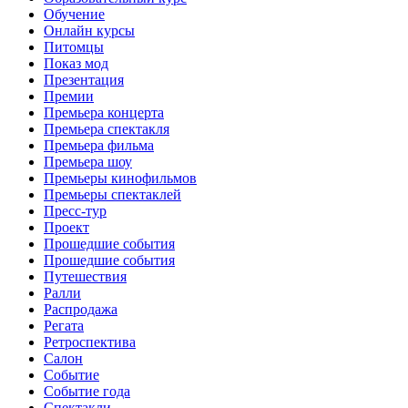
Обучение
Онлайн курсы
Питомцы
Показ мод
Презентация
Премии
Премьера концерта
Премьера спектакля
Премьера фильма
Премьера шоу
Премьеры кинофильмов
Премьеры спектаклей
Пресс-тур
Проект
Прошедшие события
Прошедшие события
Путешествия
Ралли
Распродажа
Регата
Ретроспектива
Салон
Событие
Событие года
Спектакли