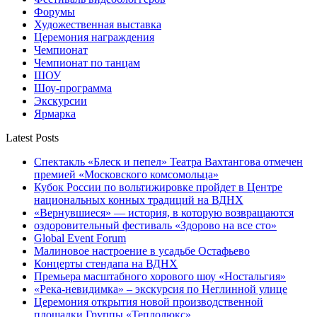
Форумы
Художественная выставка
Церемония награждения
Чемпионат
Чемпионат по танцам
ШОУ
Шоу-программа
Экскурсии
Ярмарка
Latest Posts
Спектакль «Блеск и пепел» Театра Вахтангова отмечен
премией «Московского комсомольца»
Кубок России по вольтижировке пройдет в Центре
национальных конных традиций на ВДНХ
«Вернувшиеся» — история, в которую возвращаются
оздоровительный фестиваль «Здорово на все сто»
Global Event Forum
Малиновое настроение в усадьбе Остафьево
Концерты стендапа на ВДНХ
Премьера масштабного хорового шоу «Ностальгия»
«Река-невидимка» – экскурсия по Неглинной улице
Церемония открытия новой производственной
площадки Группы «Теплолюкс»