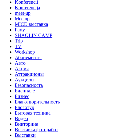
Konferencii
Konferencija
meet-up
Meetup
MICE-выставка
Party
SHAOLIN CAMP
Trip
TV
Workshop
Абонементы
Авто
Акция
Аттракционы
Аукцион
Безопасность
Биеннале
Бизнес
Благотворительность
Блоготур
Бытовая техника
Видео
Викторина
Выставка фоторабот
Выставки