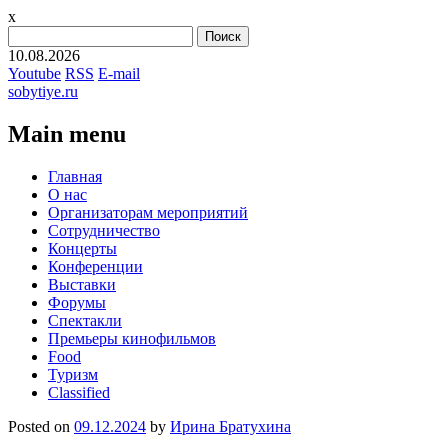
x
Найти:
10.08.2026
Youtube
RSS
E-mail
sobytiye.ru
Main menu
Skip
Главная
to
О нас
content
Организаторам мероприятий
Сотрудничество
Концерты
Конференции
Выставки
Форумы
Спектакли
Премьеры кинофильмов
Food
Туризм
Сlassified
Posted on
09.12.2024
by
Ирина Братухина