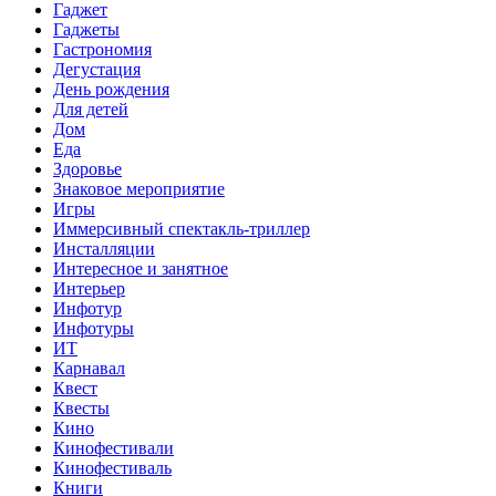
Гаджет
Гаджеты
Гастрономия
Дегустация
День рождения
Для детей
Дом
Еда
Здоровье
Знаковое мероприятие
Игры
Иммерсивный спектакль-триллер
Инсталляции
Интересное и занятное
Интерьер
Инфотур
Инфотуры
ИТ
Карнавал
Квест
Квесты
Кино
Кинофестивали
Кинофестиваль
Книги