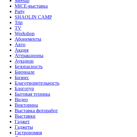
Meetup
MICE-выставка
Party
SHAOLIN CAMP
Trip
TV
Workshop
Абонементы
Авто
Акция
Аттракционы
Аукцион
Безопасность
Биеннале
Бизнес
Благотворительность
Блоготур
Бытовая техника
Видео
Викторина
Выставка фоторабот
Выставки
Гаджет
Гаджеты
Гастрономия