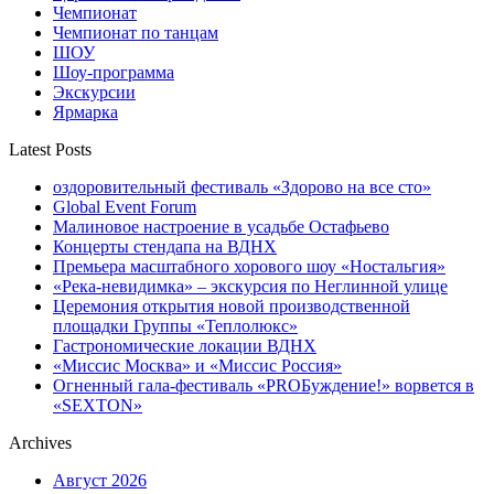
Чемпионат
Чемпионат по танцам
ШОУ
Шоу-программа
Экскурсии
Ярмарка
Latest Posts
оздоровительный фестиваль «Здорово на все сто»
Global Event Forum
Малиновое настроение в усадьбе Остафьево
Концерты стендапа на ВДНХ
Премьера масштабного хорового шоу «Ностальгия»
«Река-невидимка» – экскурсия по Неглинной улице
Церемония открытия новой производственной
площадки Группы «Теплолюкс»
Гастрономические локации ВДНХ
«Миссис Москва» и «Миссис Россия»
Огненный гала-фестиваль «PROБуждение!» ворвется в
«SEXTON»
Archives
Август 2026