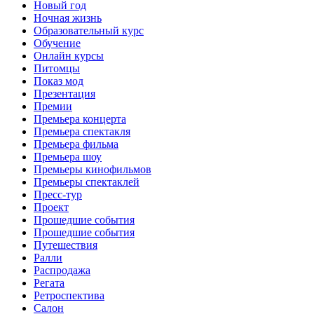
Новый год
Ночная жизнь
Образовательный курс
Обучение
Онлайн курсы
Питомцы
Показ мод
Презентация
Премии
Премьера концерта
Премьера спектакля
Премьера фильма
Премьера шоу
Премьеры кинофильмов
Премьеры спектаклей
Пресс-тур
Проект
Прошедшие события
Прошедшие события
Путешествия
Ралли
Распродажа
Регата
Ретроспектива
Салон