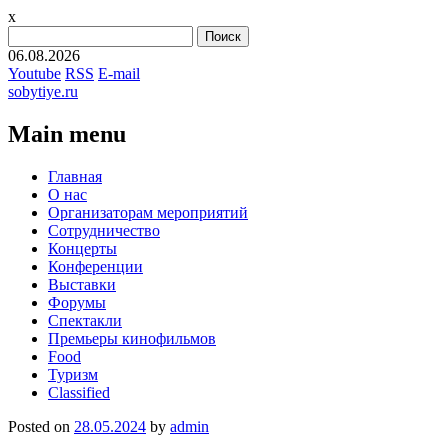
x
Найти:
06.08.2026
Youtube
RSS
E-mail
sobytiye.ru
Main menu
Skip
Главная
to
О нас
content
Организаторам мероприятий
Сотрудничество
Концерты
Конференции
Выставки
Форумы
Спектакли
Премьеры кинофильмов
Food
Туризм
Сlassified
Posted on
28.05.2024
by
admin