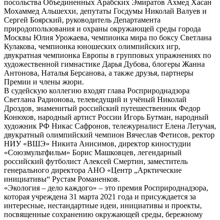
посольства Объединенных Арабских Эмиратов Ахмед Хасан
Мохаммед Альшеххи, депутаты Госдумы Николай Валуев и
Сергей Боярский, руководитель Департамента
природопользования и охраны окружающей среды города
Москвы Юлия Урожаева, чемпионка мира по боксу Светлана
Кулакова, чемпионка юношеских олимпийских игр,
двукратная чемпионка Европы в групповых упражнениях по
художественной гимнастике Дарья Дубова, блогеры Жанна
Антонова, Наталья Берсанова, а также друзья, партнеры
Премии и члены жюри.
В судейскую коллегию входят глава Росприроднадзора
Светлана Радионова, телеведущий и учёный Николай
Дроздов, знаменитый российский путешественник Федор
Конюхов, народный артист России Игорь Бутман, народный
художник РФ Никас Сафронов, тележурналист Елена Летучая,
двукратный олимпийский чемпион Вячеслав Фетисов, ректор
НИУ «ВШЭ» Никита Анисимов, директор киностудии
«Союзмультфильм» Борис Машковцев, легендарный
российский футболист Алексей Смертин, заместитель
генерального директора АНО «Центр „Арктические
инициативы“ Рустам Романенков.
«Экология – дело каждого» – это премия Росприроднадзора,
которая учреждена 31 марта 2021 года и присуждается за
интересные, нестандартные идеи, инициативы и проекты,
посвященные сохранению окружающей среды, бережному