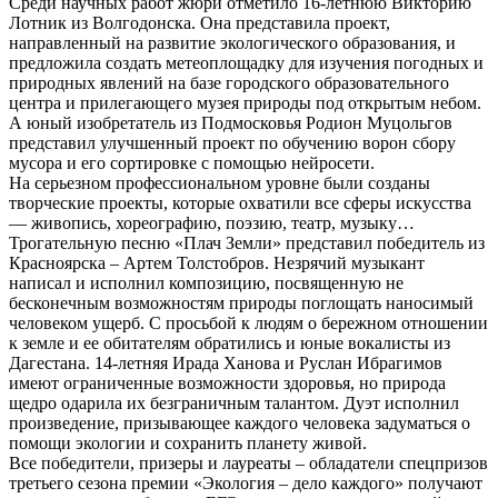
Среди научных работ жюри отметило 16-летнюю Викторию
Лотник из Волгодонска. Она представила проект,
направленный на развитие экологического образования, и
предложила создать метеоплощадку для изучения погодных и
природных явлений на базе городского образовательного
центра и прилегающего музея природы под открытым небом.
А юный изобретатель из Подмосковья Родион Муцольгов
представил улучшенный проект по обучению ворон сбору
мусора и его сортировке с помощью нейросети.
На серьезном профессиональном уровне были созданы
творческие проекты, которые охватили все сферы искусства
— живопись, хореографию, поэзию, театр, музыку…
Трогательную песню «Плач Земли» представил победитель из
Красноярска – Артем Толстобров. Незрячий музыкант
написал и исполнил композицию, посвященную не
бесконечным возможностям природы поглощать наносимый
человеком ущерб. С просьбой к людям о бережном отношении
к земле и ее обитателям обратились и юные вокалисты из
Дагестана. 14-летняя Ирада Ханова и Руслан Ибрагимов
имеют ограниченные возможности здоровья, но природа
щедро одарила их безграничным талантом. Дуэт исполнил
произведение, призывающее каждого человека задуматься о
помощи экологии и сохранить планету живой.
Все победители, призеры и лауреаты – обладатели спецпризов
третьего сезона премии «Экология – дело каждого» получают