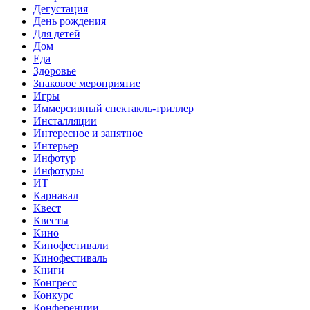
Дегустация
День рождения
Для детей
Дом
Еда
Здоровье
Знаковое мероприятие
Игры
Иммерсивный спектакль-триллер
Инсталляции
Интересное и занятное
Интерьер
Инфотур
Инфотуры
ИТ
Карнавал
Квест
Квесты
Кино
Кинофестивали
Кинофестиваль
Книги
Конгресс
Конкурс
Конференции