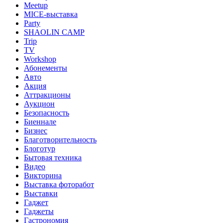
Meetup
MICE-выставка
Party
SHAOLIN CAMP
Trip
TV
Workshop
Абонементы
Авто
Акция
Аттракционы
Аукцион
Безопасность
Биеннале
Бизнес
Благотворительность
Блоготур
Бытовая техника
Видео
Викторина
Выставка фоторабот
Выставки
Гаджет
Гаджеты
Гастрономия