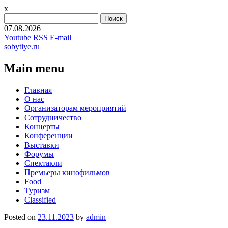
x
Найти:
07.08.2026
Youtube
RSS
E-mail
sobytiye.ru
Main menu
Skip
Главная
to
О нас
content
Организаторам мероприятий
Сотрудничество
Концерты
Конференции
Выставки
Форумы
Спектакли
Премьеры кинофильмов
Food
Туризм
Сlassified
Posted on
23.11.2023
by
admin