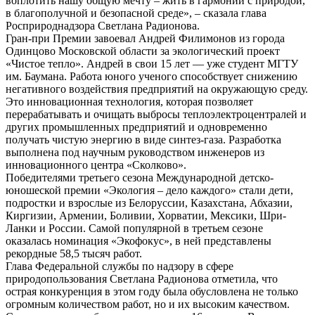
воплотить нашу общую мечту – жить в гармонии с природой,
в благополучной и безопасной среде», – сказала глава
Росприроднадзора Светлана Радионова.
Гран-при Премии завоевал Андрей Филимонов из города
Одинцово Московской области за экологический проект
«Чистое тепло». Андрей в свои 15 лет — уже студент МГТУ
им. Баумана. Работа юного ученого способствует снижению
негативного воздействия предприятий на окружающую среду.
Это инновационная технология, которая позволяет
перерабатывать и очищать выбросы теплоэлектроцентралей и
других промышленных предприятий и одновременно
получать чистую энергию в виде синтез-газа. Разработка
выполнена под научным руководством инженеров из
инновационного центра «Сколково».
Победителями третьего сезона Международной детско-
юношеской премии «Экология – дело каждого» стали дети,
подростки и взрослые из Белоруссии, Казахстана, Абхазии,
Киргизии, Армении, Боливии, Хорватии, Мексики, Шри-
Ланки и России. Самой популярной в третьем сезоне
оказалась номинация «Экофокус», в ней представлены
рекордные 58,5 тысяч работ.
Глава Федеральной службы по надзору в сфере
природопользования Светлана Радионова отметила, что
острая конкуренция в этом году была обусловлена не только
огромным количеством работ, но и их высоким качеством.