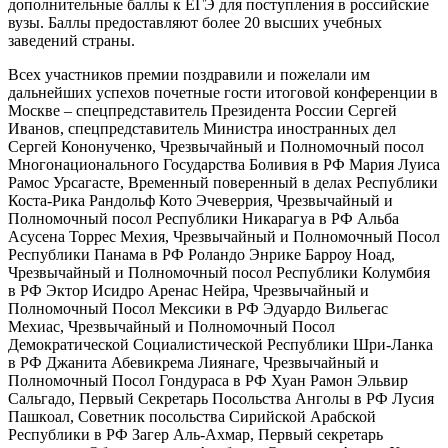
дополнительные баллы к ЕГЭ для поступления в российские
вузы. Баллы предоставляют более 20 высших учебных
заведений страны.
Всех участников премии поздравили и пожелали им
дальнейших успехов почетные гости итоговой конференции в
Москве – спецпредставитель Президента России Сергей
Иванов, спецпредставитель Министра иностранных дел
Сергей Кононученко, Чрезвычайный и Полномочный посол
Многонационального Государства Боливия в РФ Мария Луиса
Рамос Урсагасте, Временный поверенный в делах Республики
Коста-Рика Рандольф Кото Эчеверрия, Чрезвычайный и
Полномочный посол Республики Никарагуа в РФ Альба
Асусена Торрес Мехия, Чрезвычайный и Полномочный Посол
Республики Панама в РФ Роландо Энрике Барроу Ноад,
Чрезвычайный и Полномочный посол Республики Колумбия
в РФ Эктор Исидро Аренас Нейра, Чрезвычайный и
Полномочный Посол Мексики в РФ Эдуардо Вильегас
Мехиас, Чрезвычайный и Полномочный Посол
Демократической Социалистической Республики Шри-Ланка
в РФ Джанита Абевикрема Лиянаге, Чрезвычайный и
Полномочный Посол Гондураса в РФ Хуан Рамон Эльвир
Сальгадо, Первый Секретарь Посольства Анголы в РФ Лусия
Пашкoал, Советник посольства Сирийской Арабской
Республики в РФ Загер Аль-Ахмар, Первый секретарь