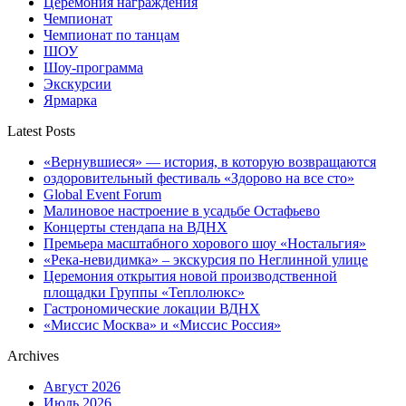
Церемония награждения
Чемпионат
Чемпионат по танцам
ШОУ
Шоу-программа
Экскурсии
Ярмарка
Latest Posts
«Вернувшиеся» — история, в которую возвращаются
оздоровительный фестиваль «Здорово на все сто»
Global Event Forum
Малиновое настроение в усадьбе Остафьево
Концерты стендапа на ВДНХ
Премьера масштабного хорового шоу «Ностальгия»
«Река-невидимка» – экскурсия по Неглинной улице
Церемония открытия новой производственной
площадки Группы «Теплолюкс»
Гастрономические локации ВДНХ
«Миссис Москва» и «Миссис Россия»
Archives
Август 2026
Июль 2026