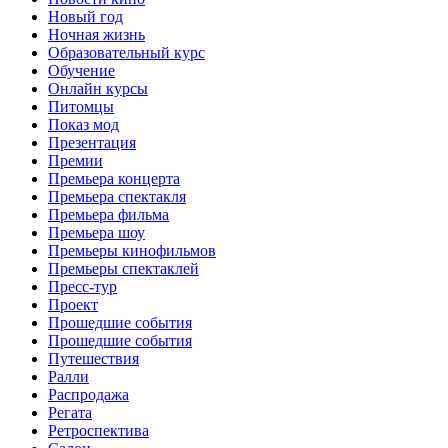
Новый год
Ночная жизнь
Образовательный курс
Обучение
Онлайн курсы
Питомцы
Показ мод
Презентация
Премии
Премьера концерта
Премьера спектакля
Премьера фильма
Премьера шоу
Премьеры кинофильмов
Премьеры спектаклей
Пресс-тур
Проект
Прошедшие события
Прошедшие события
Путешествия
Ралли
Распродажа
Регата
Ретроспектива