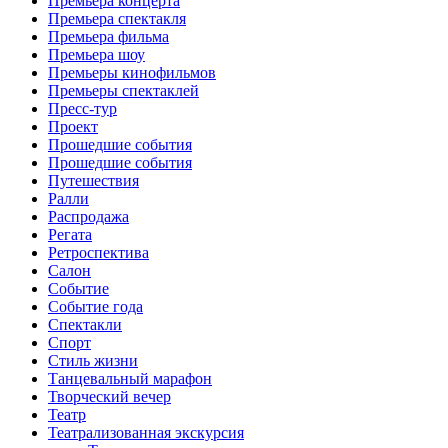
Премьера концерта
Премьера спектакля
Премьера фильма
Премьера шоу
Премьеры кинофильмов
Премьеры спектаклей
Пресс-тур
Проект
Прошедшие события
Прошедшие события
Путешествия
Ралли
Распродажа
Регата
Ретроспектива
Салон
Событие
Событие года
Спектакли
Спорт
Стиль жизни
Танцевальный марафон
Творческий вечер
Театр
Театрализованная экскурсия