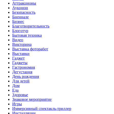
Аттракционы
Аукцион
Безопасность
Биеннале
Бизнес
Благотворительность
Блоготур
Бытовая техника
Видео
Викторина
Выставка фоторабот
Выставки
Гаджет
Гаджеты
Гастрономия
Дегустация
День рождения
Для детей
Дом
Еда
Здоровье
Знаковое мероприятие
Игры
Иммерсивный спектакль-триллер
Инсталляции