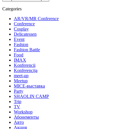
Categories
AR/VR/MR Conference
Conference
Cosplay
Delicatessen
Event
Fashion
Fashion Battle
Food
IMAX
Konferencii
Konferencija
meet-up
Meetup
MICE-выставка
Party
SHAOLIN CAMP
Trip
TV
Workshop
Абонементы
Авто
Акция