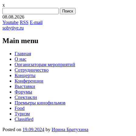
x
Найти:
08.08.2026
Youtube
RSS
E-mail
sobytiye.ru
Main menu
Skip
Главная
to
О нас
content
Организаторам мероприятий
Сотрудничество
Концерты
Конференции
Выставки
Форумы
Спектакли
Премьеры кинофильмов
Food
Туризм
Сlassified
Posted on
19.09.2024
by
Ирина Братухина