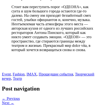
Стоит вам переступить порог «ОДЕОНА», как
суета и шум большого города остаются где-то
далеко. На смену им приходят беззаботный смех
гостей, улыбки официантов и, конечно, музыка.
Неотъемлемая часть атмосферы этого места —
авторская кухня от одного из лучших российских
рестораторов Антона Пинского, который как
никто умеет создавать эмоции. «ОДЕОН» — это
пространство, где стираются границы между
театром и жизнью. Прекрасный мир dolce vita, в
который хочется возвращаться снова и снова.
Event
,
Fashion
,
IMAX
,
Прошедшие события
,
Творческий
вечер
,
Театр
Post navigation
← Previous
Next →