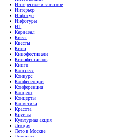
Интересное и занятное
Интерьер
Инфотур
Инфотуры
ИТ
Карнавал
Квест
Квесты
Кино
Кинофестивали
Кинофестиваль
Книги
Конгресс
Конкурс
Конференции
Конференция
Концерт
Концерты
Косметика
Красота
Круизы
Культурная акция
Лекция
Лето в Москве
Личность