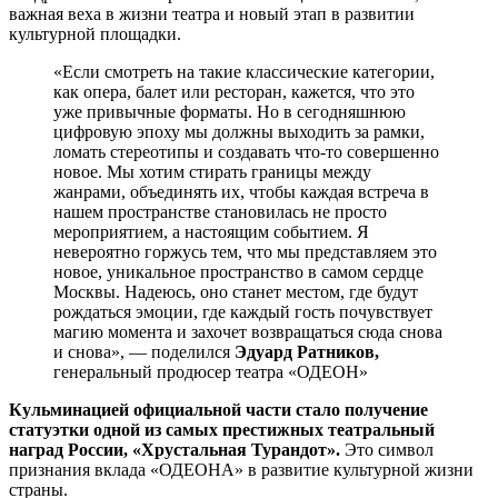
важная веха в жизни театра и новый этап в развитии
культурной площадки.
«Если смотреть на такие классические категории,
как опера, балет или ресторан, кажется, что это
уже привычные форматы. Но в сегодняшнюю
цифровую эпоху мы должны выходить за рамки,
ломать стереотипы и создавать что-то совершенно
новое. Мы хотим стирать границы между
жанрами, объединять их, чтобы каждая встреча в
нашем пространстве становилась не просто
мероприятием, а настоящим событием. Я
невероятно горжусь тем, что мы представляем это
новое, уникальное пространство в самом сердце
Москвы. Надеюсь, оно станет местом, где будут
рождаться эмоции, где каждый гость почувствует
магию момента и захочет возвращаться сюда снова
и снова», — поделился
Эдуард Ратников,
генеральный продюсер театра «ОДЕОН»
Кульминацией официальной части стало получение
статуэтки одной из самых престижных театральный
наград России,
«Хрустальная Турандот».
Это символ
признания вклада «ОДЕОНА» в развитие культурной жизни
страны.