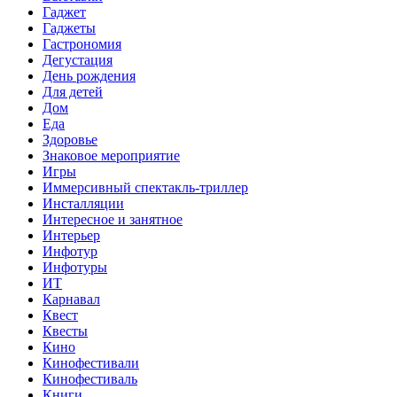
Гаджет
Гаджеты
Гастрономия
Дегустация
День рождения
Для детей
Дом
Еда
Здоровье
Знаковое мероприятие
Игры
Иммерсивный спектакль-триллер
Инсталляции
Интересное и занятное
Интерьер
Инфотур
Инфотуры
ИТ
Карнавал
Квест
Квесты
Кино
Кинофестивали
Кинофестиваль
Книги