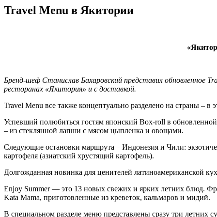
Travel Menu в Якитории
«Якитор
Бренд-шеф Станислав Бахаровский представил обновленное Trav
ресторанах «Якитория» и с доставкой.
Travel Menu все также концептуально разделено на страны – в 
Успевший полюбиться гостям японский Box-roll в обновленной
– из стеклянной лапши с мясом цыпленка и овощами.
Следующие остановки маршрута – Индонезия и Чили: экзотическ
картофеля (азиатский хрустящий картофель).
Долгожданная новинка для ценителей латиноамериканской кухн
Enjoy Summer —
это 13 новых свежих и ярких летних блюд. Фр
Kata Mama, приготовленные из креветок, кальмаров и мидий.
В специальном разделе меню представлены сразу три летних с