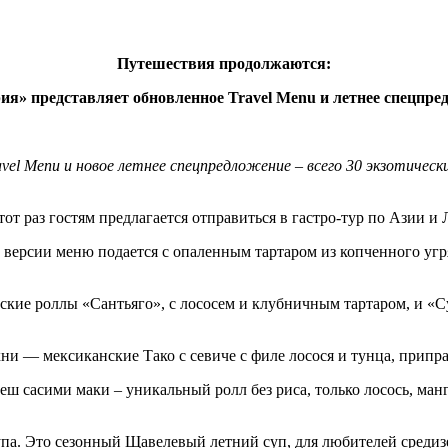
Путешествия продолжаются:
ия» представляет обновленное Travel Menu и летнее спецпре
el Menu и новое летнее спецпредложение – всего 30 экзотическ
этот раз гостям предлагается отправиться в гастро-тур по Азии и
 версии меню подается с опаленным тартаром из копченного уг
ие роллы «Сантьяго», с лососем и клубничным тартаром, и «Сум
и — мексиканские Тако с севиче с филе лосося и тунца, припр
еш сасими маки – уникальный ролл без риса, только лосось, ман
упа. Это сезонный Щавелевый летний суп, для любителей среди