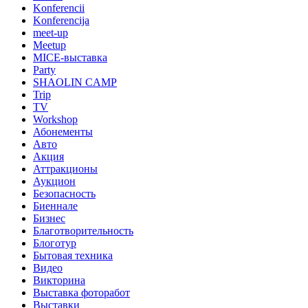
Konferencii
Konferencija
meet-up
Meetup
MICE-выставка
Party
SHAOLIN CAMP
Trip
TV
Workshop
Абонементы
Авто
Акция
Аттракционы
Аукцион
Безопасность
Биеннале
Бизнес
Благотворительность
Блоготур
Бытовая техника
Видео
Викторина
Выставка фоторабот
Выставки