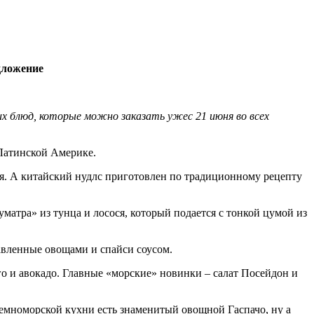
дложение
их блюд, которые можно заказать ужес 21 июня во всех
 Латинской Америке.
ря. А китайский нудлс приготовлен по традиционному рецепту
атра» из тунца и лосося, который подается с тонкой цумой из
авленные овощами и спайси соусом.
го и авокадо. Главные «морские» новинки – салат Посейдон и
земноморской кухни есть знаменитый овощной Гаспачо, ну а