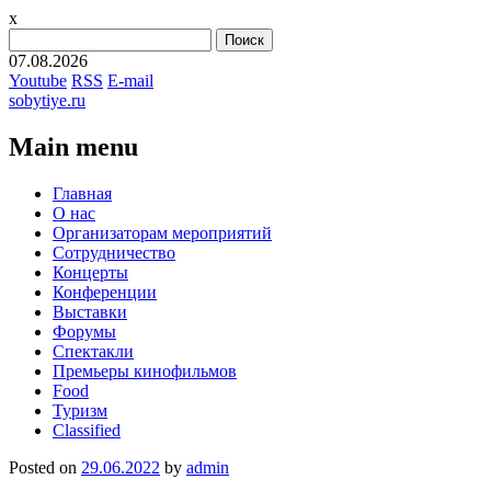
x
Найти:
07.08.2026
Youtube
RSS
E-mail
sobytiye.ru
Main menu
Skip
Главная
to
О нас
content
Организаторам мероприятий
Сотрудничество
Концерты
Конференции
Выставки
Форумы
Спектакли
Премьеры кинофильмов
Food
Туризм
Сlassified
Posted on
29.06.2022
by
admin