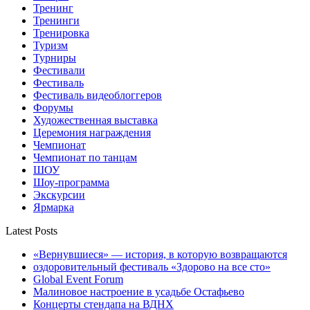
Тренинг
Тренинги
Тренировка
Туризм
Турниры
Фестивали
Фестиваль
Фестиваль видеоблоггеров
Форумы
Художественная выставка
Церемония награждения
Чемпионат
Чемпионат по танцам
ШОУ
Шоу-программа
Экскурсии
Ярмарка
Latest Posts
«Вернувшиеся» — история, в которую возвращаются
оздоровительный фестиваль «Здорово на все сто»
Global Event Forum
Малиновое настроение в усадьбе Остафьево
Концерты стендапа на ВДНХ