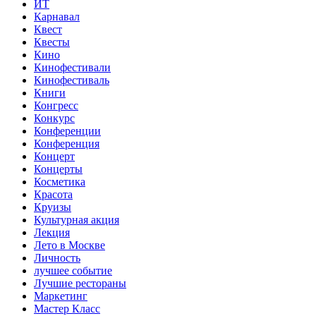
ИТ
Карнавал
Квест
Квесты
Кино
Кинофестивали
Кинофестиваль
Книги
Конгресс
Конкурс
Конференции
Конференция
Концерт
Концерты
Косметика
Красота
Круизы
Культурная акция
Лекция
Лето в Москве
Личность
лучшее событие
Лучшие рестораны
Маркетинг
Мастер Класс