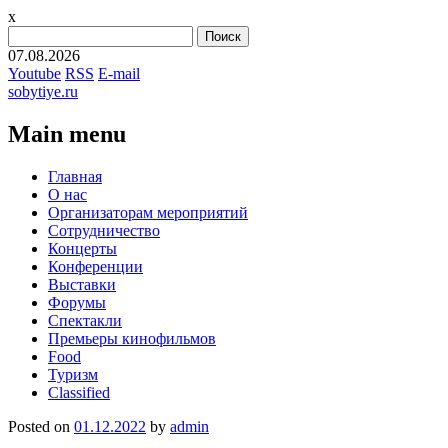
x
Найти:
07.08.2026
Youtube
RSS
E-mail
sobytiye.ru
Main menu
Skip
Главная
to
О нас
content
Организаторам мероприятий
Сотрудничество
Концерты
Конференции
Выставки
Форумы
Спектакли
Премьеры кинофильмов
Food
Туризм
Сlassified
Posted on
01.12.2022
by
admin