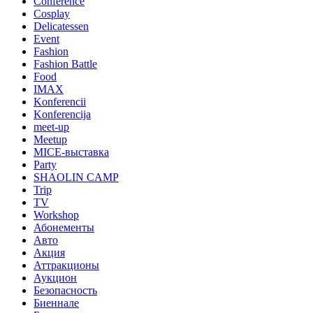
Conference
Cosplay
Delicatessen
Event
Fashion
Fashion Battle
Food
IMAX
Konferencii
Konferencija
meet-up
Meetup
MICE-выставка
Party
SHAOLIN CAMP
Trip
TV
Workshop
Абонементы
Авто
Акция
Аттракционы
Аукцион
Безопасность
Биеннале