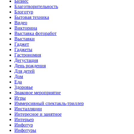
Бизнес
Благотворительность
Блоготур
Бытовая техника
Видео
Викторина
Выставка фоторабот
Выставки
Гаджет
Гаджеты
Гастрономия
Дегустация
День рождения
Для детей
Дом
Еда
Здоровье
Знаковое мероприятие
Игры
Иммерсивный спектакль-триллер
Инсталляции
Интересное и занятное
Интерьер
Инфотур
Инфотуры