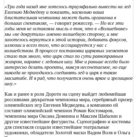
«Три года назад мне хотелось триумфально вывести на лед 
Евгению Медведеву и показать, насколько наша 
блистательная чемпионка может быть органична в 
больших спектаклях, — 
говорит режиссер.
 — Но все эти 
годы меня не оставляла мысль о том, что в «Волшебнике» 
мы «не докрутили» именно волшебную сторону, и мне 
захотелось вернуться к этой истории, добавить фокусов, 
иллюзии и всего того, что ассоциируется у нас с 
волшебством. В процессе постановки цирковых элементов 
стало так много, что цирк стал по сути равноправным 
жанром, наравне с ледовым шоу. Мне и раньше всегда было 
интересно делать проекты, миксуя несочетаемое, но еще 
никогда не приходилось соединять лед и цирк в таком 
масштабе. И я рад, что получается очень яркое и зрелищное 
шоу
.»
Как и ранее в роли Дороти на сцену выйдет любимейшая 
россиянами двукратная чемпионка мира, серебряный призер 
олимпийских игр Евгения Медведева, а компанию ей 
составят олимпийский чемпион Роман Костомаров, 
чемпионы мира Оксана Домнина и Максим Шабалин и 
другие известнейшие фигуристы. Сценографию и костюмы 
для спектакля создали известнейшие театральные 
художники, обладатели Золотой маски Вадим Воля и Ольга 