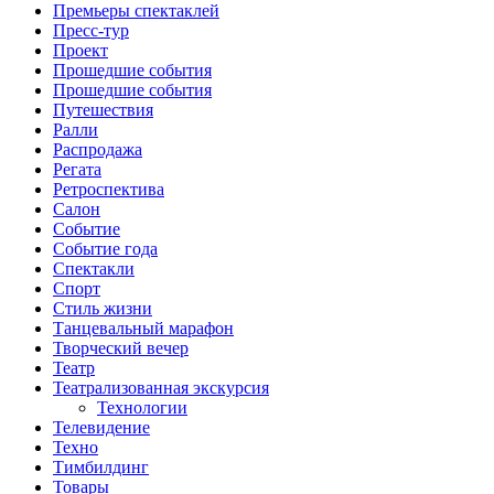
Премьеры спектаклей
Пресс-тур
Проект
Прошедшие события
Прошедшие события
Путешествия
Ралли
Распродажа
Регата
Ретроспектива
Салон
Событие
Событие года
Спектакли
Спорт
Стиль жизни
Танцевальный марафон
Творческий вечер
Театр
Театрализованная экскурсия
Технологии
Телевидение
Техно
Тимбилдинг
Товары