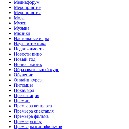
Медиафорум
Мероприятие
Мероприятия
Мода
Музеи
Музыка
Мюзикл
Настольные игры
Наука и техника
Недвижимость
Новости кино
Новый год
Ночная жизнь
Образовательный курс
Обучение
Онлайн курсы
Питомцы
Показ мод
Презентация
Премии
Премьера концерта
Премьера спектакля
Премьера фильма
Премьера шоу
Премьеры кинофильмов