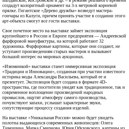
Валдайской, Костромской и др. – в режиме реального времени
создадут колоритный орнамент на 3-х метровой корневой
прялке. Гигантское «Дерево дружбы» возведут мастера-
гончары из Калуги, причем принять участие в создании этого
арт-объекта смогут все гости выставки.
Свое почетное место на выставке займет экспозиция
крупнейшего в России и Европе предприятия — Андреевской
фарфоровой мануфактуры, на которой работают 32
художника. Фарфоровые картины, которые они создают, не
уступают произведениям старых мастеров и вызывают
большой интерес на мировых аукционах.
«Изюминкой» выставки станет иммерсивная экспозиция
«Традиции и Инновации», созданная при участии известного
историка моды Александра Васильева, который ее и
презентует. Экспозиция будет создана в формате 4D-
пространства, где посетители увидят как традиционное, так и
современное воплощение произведений народных
промыслов, ощутят атмосферу самого производства,
почувствуют запахи, услышат характерные звуки,
сопутствующие процессу создания изделий.
На выставке «Уникальная Россия» можно будет увидеть
полотна выдающихся современных живописцев: Олега
Тимошина, Марка Смирнова, Юрия Обуховского, картины из