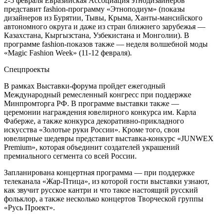
2-5 февраля Евразийская Ассоциация этнодизайнеров
представит fashion-программу «Этноподиум» (показы
дизайнеров из Бурятии, Тывы, Крыма, Ханты-мансийского
автономного округа и даже из стран ближнего зарубежья —
Казахстана, Кыргызстана, Узбекистана и Монголии). В
программе fashion-показов также — неделя волшебной моды
«Magic Fashion Week» (11-12 февраля).
Спецпроекты
В рамках Выставки-форума пройдет ежегодный
Международный ремесленный конгресс при поддержке
Минпромторга РФ. В программе выставки также —
церемонии награждения ювелирного конкурса им. Карла
Фаберже, а также конкурса декоративно-прикладного
искусства «Золотые руки России». Кроме того, свои
ювелирные шедевры представит выставка-конкурс «JUNWEX
Premium», которая объединит создателей украшений
премиального сегмента со всей России.
Запланирована концертная программа — при поддержке
телеканала «Жар-Птица», из которой гости выставки узнают,
как звучит русское кантри и что такое настоящий русский
фольклор, а также несколько концертов Творческой группы
«Русь Проект».