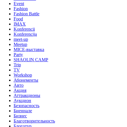
Event
Fashion
Fashion Battle
Food
IMAX
Konferencii
Konferencija
meet-up
Meetup
MICE-выставка
Party
SHAOLIN CAMP
Trip
TV
Workshop
Абонементы
Авто
Акция
Аттракционы
Аукцион
Безопасность
Биеннале
Бизнес
Благотворительность
Блоготур