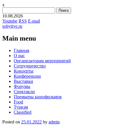
x
Найти:
10.08.2026
Youtube
RSS
E-mail
sobytiye.ru
Main menu
Skip
Главная
to
О нас
content
Организаторам мероприятий
Сотрудничество
Концерты
Конференции
Выставки
Форумы
Спектакли
Премьеры кинофильмов
Food
Туризм
Сlassified
Posted on
25.01.2022
by
admin