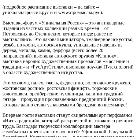
(подробное расписание выставки – на сайте –
уникальнаяроссия.рус и и www.промыслы.рус).
Выставка-форум «Уникальная Россия» – это антикварные
изделия из частных коллекций разных времен – от
Петровских до Сталинских, которые нигде ранее не
выставлялись. Это лаковая миниатюра, эмальерное искусство,
резьба по кости, авторская кукла, уникальные изделия из
дерева, металла, камня, фарфора (всего более 20
направлений), выставка авторского оружия «Клинок»,
выставка народно-художественных промыслов «Наследие и
традиции» и «РусАртСтиль», выставка ноу-хау IT-технологий
в области художественного искусства.
Это хохлома, палех, гжель, федоскино, вологодское кружево,
жостовская роспись, ростовская финифть, торжокские
золотошвеи, оренбургские пуховницы, калининградский
янтарь – продукция прославленных предприятий России,
которые давно стали узнаваемыми брендами во всем мире!
Впервые гости выставки станут свидетелями арт-перфоманса
«Нить традиций», который раскроет тайны сложного ручного
труда. Благодаря творческой коллаборации мастера
самобытных крестьянских росписей: Уфтюжской, Ракульской,