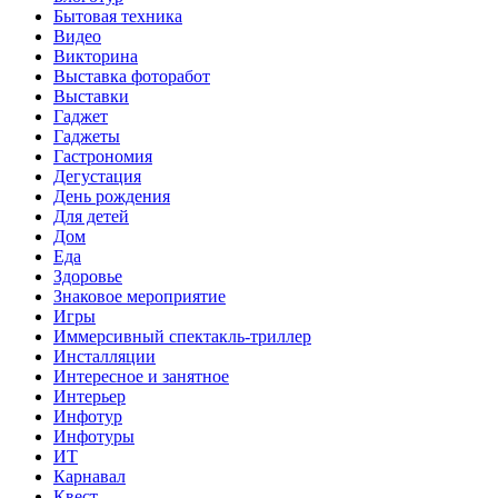
Бытовая техника
Видео
Викторина
Выставка фоторабот
Выставки
Гаджет
Гаджеты
Гастрономия
Дегустация
День рождения
Для детей
Дом
Еда
Здоровье
Знаковое мероприятие
Игры
Иммерсивный спектакль-триллер
Инсталляции
Интересное и занятное
Интерьер
Инфотур
Инфотуры
ИТ
Карнавал
Квест