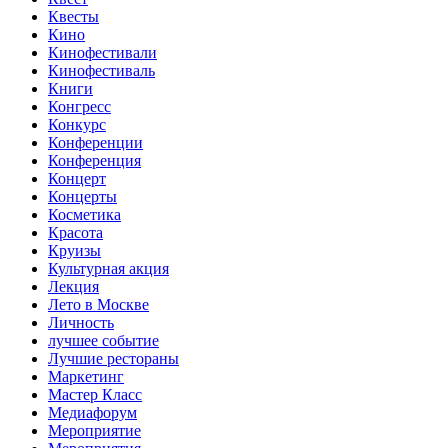
Квесты
Кино
Кинофестивали
Кинофестиваль
Книги
Конгресс
Конкурс
Конференции
Конференция
Концерт
Концерты
Косметика
Красота
Круизы
Культурная акция
Лекция
Лето в Москве
Личность
лучшее событие
Лучшие рестораны
Маркетинг
Мастер Класс
Медиафорум
Мероприятие