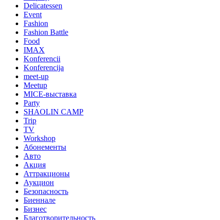
Delicatessen
Event
Fashion
Fashion Battle
Food
IMAX
Konferencii
Konferencija
meet-up
Meetup
MICE-выставка
Party
SHAOLIN CAMP
Trip
TV
Workshop
Абонементы
Авто
Акция
Аттракционы
Аукцион
Безопасность
Биеннале
Бизнес
Благотворительность