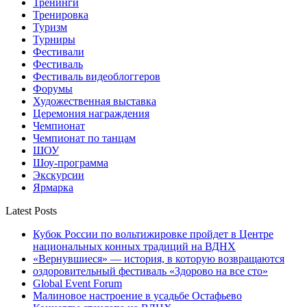
Тренинги
Тренировка
Туризм
Турниры
Фестивали
Фестиваль
Фестиваль видеоблоггеров
Форумы
Художественная выставка
Церемония награждения
Чемпионат
Чемпионат по танцам
ШОУ
Шоу-программа
Экскурсии
Ярмарка
Latest Posts
Кубок России по вольтижировке пройдет в Центре
национальных конных традиций на ВДНХ
«Вернувшиеся» — история, в которую возвращаются
оздоровительный фестиваль «Здорово на все сто»
Global Event Forum
Малиновое настроение в усадьбе Остафьево