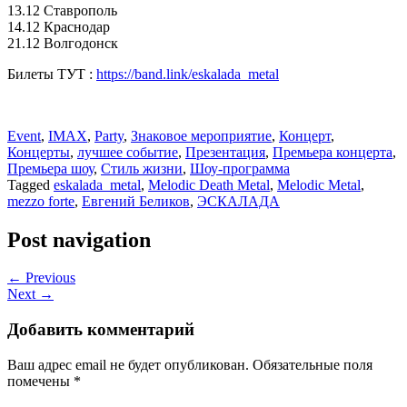
13.12 Ставрополь
14.12 Краснодар
21.12 Волгодонск
Билеты ТУТ :
https://band.link/eskalada_metal
Event
,
IMAX
,
Party
,
Знаковое мероприятие
,
Концерт
,
Концерты
,
лучшее событие
,
Презентация
,
Премьера концерта
,
Премьера шоу
,
Стиль жизни
,
Шоу-программа
Tagged
eskalada_metal
,
Melodic Death Metal
,
Melodic Metal
,
mezzo forte
,
Евгений Беликов
,
ЭСКАЛАДА
Post navigation
← Previous
Next →
Добавить комментарий
Ваш адрес email не будет опубликован.
Обязательные поля
помечены
*