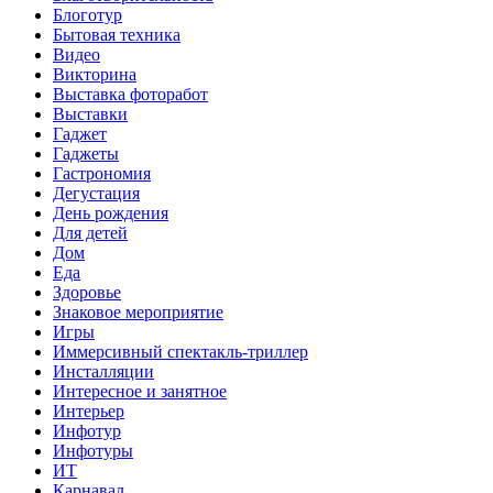
Блоготур
Бытовая техника
Видео
Викторина
Выставка фоторабот
Выставки
Гаджет
Гаджеты
Гастрономия
Дегустация
День рождения
Для детей
Дом
Еда
Здоровье
Знаковое мероприятие
Игры
Иммерсивный спектакль-триллер
Инсталляции
Интересное и занятное
Интерьер
Инфотур
Инфотуры
ИТ
Карнавал