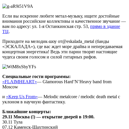
Если вы искренне любите метал-музыку, ищите достойные
внимания российские коллективы и качественное звучание —
вам по адресу: ул. 1-я Останкинская стр. 53,
прямо в здание
ТЦ
.
Приходите на мелодик-шоу от@eskalada_metal (банды
«ЭСКАЛАДА»), где вас ждет море драйва и непередаваемая
концертная энергетика! Ведь эти парни творят настоящие
чудеса своим голосом и силой гитарных рифов.
Специальные гости программы:
«FLAIMHEART»
— Glamorous Hard’N’Heavy band from
Moscow
и
«Keep Us From»
— Melodic metalcore / melodic death metal с
уклоном в научную фантастику.
Ближайшие концерты:
29.11 Москва (!) — открытие дверей в 19:00.
30.11 Тула
07.12 Каменск-Шахтинский