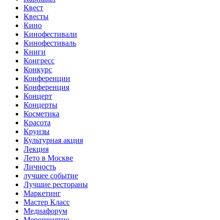
Квест
Квесты
Кино
Кинофестивали
Кинофестиваль
Книги
Конгресс
Конкурс
Конференции
Конференция
Концерт
Концерты
Косметика
Красота
Круизы
Культурная акция
Лекция
Лето в Москве
Личность
лучшее событие
Лучшие рестораны
Маркетинг
Мастер Класс
Медиафорум
Мероприятие