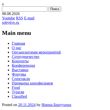
x
Найти:
08.08.2026
Youtube
RSS
E-mail
sobytiye.ru
Main menu
Skip
Главная
to
О нас
content
Организаторам мероприятий
Сотрудничество
Концерты
Конференции
Выставки
Форумы
Спектакли
Премьеры кинофильмов
Food
Туризм
Сlassified
Posted on
20.11.2024
by
Ирина Братухина