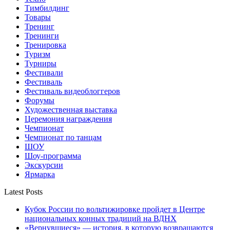
Тимбилдинг
Товары
Тренинг
Тренинги
Тренировка
Туризм
Турниры
Фестивали
Фестиваль
Фестиваль видеоблоггеров
Форумы
Художественная выставка
Церемония награждения
Чемпионат
Чемпионат по танцам
ШОУ
Шоу-программа
Экскурсии
Ярмарка
Latest Posts
Кубок России по вольтижировке пройдет в Центре
национальных конных традиций на ВДНХ
«Вернувшиеся» — история, в которую возвращаются