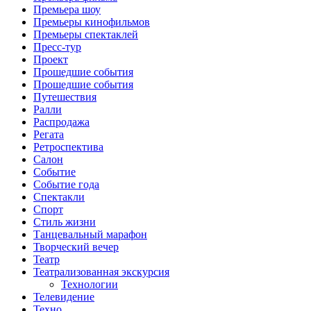
Премьера шоу
Премьеры кинофильмов
Премьеры спектаклей
Пресс-тур
Проект
Прошедшие события
Прошедшие события
Путешествия
Ралли
Распродажа
Регата
Ретроспектива
Салон
Событие
Событие года
Спектакли
Спорт
Стиль жизни
Танцевальный марафон
Творческий вечер
Театр
Театрализованная экскурсия
Технологии
Телевидение
Техно