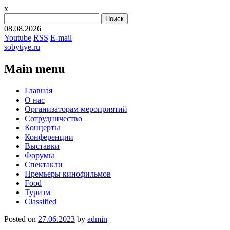
x
Найти:
08.08.2026
Youtube
RSS
E-mail
sobytiye.ru
Main menu
Skip
Главная
to
О нас
content
Организаторам мероприятий
Сотрудничество
Концерты
Конференции
Выставки
Форумы
Спектакли
Премьеры кинофильмов
Food
Туризм
Сlassified
Posted on
27.06.2023
by
admin