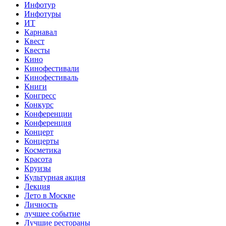
Инфотур
Инфотуры
ИТ
Карнавал
Квест
Квесты
Кино
Кинофестивали
Кинофестиваль
Книги
Конгресс
Конкурс
Конференции
Конференция
Концерт
Концерты
Косметика
Красота
Круизы
Культурная акция
Лекция
Лето в Москве
Личность
лучшее событие
Лучшие рестораны