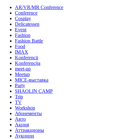
AR/VR/MR Conference
Conference
Cosplay
Delicatessen
Event
Fashion
Fashion Battle
Food
IMAX
Konferencii
Konferencija
meet-up
Meetup
MICE-выставка
Party
SHAOLIN CAMP
Trip
TV
Workshop
Абонементы
Авто
Акция
Аттракционы
Аукцион