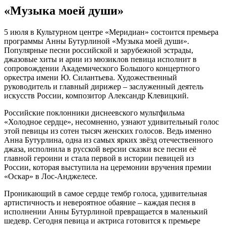
«Музыка моей души»
5 июля в Культурном центре «Меридиан» состоится премьера
программы Анны Бутурлиной «Музыка моей души».
Популярные песни российской и зарубежной эстрады,
джазовые хиты и арии из мюзиклов певица исполнит в
сопровождении Академического Большого концертного
оркестра имени Ю. Силантьева. Художественный
руководитель и главный дирижер – заслуженный деятель
искусств России, композитор Александр Клевицкий.
Российские поклонники диснеевского мультфильма
«Холодное сердце», несомненно, узнают удивительный голос
этой певицы из сотен тысяч женских голосов. Ведь именно
Анна Бутурлина, одна из самых ярких звёзд отечественного
джаза, исполнила в русской версии сказки все песни её
главной героини и стала первой в истории певицей из
России, которая выступила на церемонии вручения премии
«Оскар» в Лос-Анджелесе.
Проникающий в самое сердце тембр голоса, удивительная
артистичность и невероятное обаяние – каждая песня в
исполнении Анны Бутурлиной превращается в маленький
шедевр. Сегодня певица и актриса готовится к премьере