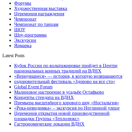
Форумы
Художественная выставка
Церемония награждения
Чемпионат
Чемпионат по танцам
ШОУ
Шоу-программа
Экскурсии
Ярмарка
Latest Posts
Кубок России по вольтижировке пройдет в Центре
национальных конных традиций на ВДНХ
«Вернувшиеся» — история, в которую возвращаются
оздоровительный фестиваль «Здорово на все сто»
Global Event Forum
Малиновое настроение в усадьбе Остафьево
Концерты стендапа на ВДНХ
Премьера масштабного хорового шоу «Ностальгия»
«Река-невидимка» – экскурсия по Неглинной улице
Церемония открытия новой производственной
площадки Группы «Теплолюкс»
Гастрономические локации ВДНХ