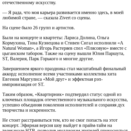
отечественному искусству.
— Я рада, что моя карьера развивается именно здесь, в моей
любимой стране, — сказала Zivert со сцены.
На сцене было 26 групп и артистов.
Были на концерте и квартеты: Лариса Долина, Ольга
Кормухина, Тина Кузнецова и Стивен Сигал исполнили «A
Natural Woman», а Игорь Растеряев спел «Плясовую» вместе с
цыганским табором. Также на сцену вышли Юлия Паршута,
ST, Валерия, Парк Горького и многие другие.
Завершением яркого праздника стал масштабный финальный
аккорд: исполнение всеми участниками коллектива хита
Евгения Маргулиса «Мой друг» и эффектная рэп-
импровизация от ST.
Таким образом, «Квартирник» подтвердил статус одной из
ключевых площадок отечественного музыкального искусства,
успешно объединяя поколения исполнителей и сохраняя дух
творчества и искренности.
Не стоит расстраиваться тем, кто не смог попасть на этот
концерт. Эфирная версия шоу выйдет в прайм-тайм на
телеканале НТВ, позволив миллионам зрителей прикоснуться