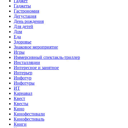
Гаджет
Гаджеты
Гастрономия
Дегустация
День рождения
Для детей
Дом
Еда
Здоровье
Знаковое мероприятие
Игры
Иммерсивный спектакль-триллер
Инсталляции
Интересное и занятное
Интерьер
Инфотур
Инфотуры
ИТ
Карнавал
Квест
Квесты
Кино
Кинофестивали
Кинофестиваль
Книги