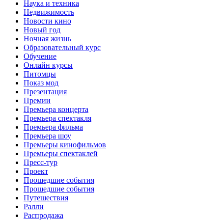
Наука и техника
Недвижимость
Новости кино
Новый год
Ночная жизнь
Образовательный курс
Обучение
Онлайн курсы
Питомцы
Показ мод
Презентация
Премии
Премьера концерта
Премьера спектакля
Премьера фильма
Премьера шоу
Премьеры кинофильмов
Премьеры спектаклей
Пресс-тур
Проект
Прошедшие события
Прошедшие события
Путешествия
Ралли
Распродажа