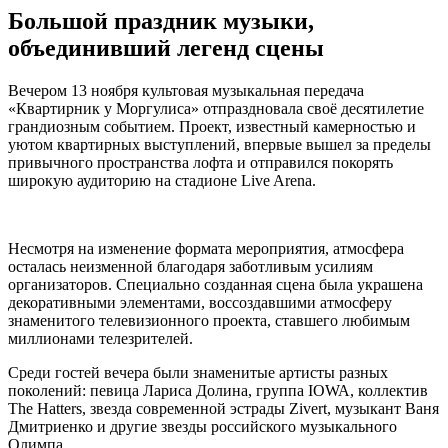
Большой праздник музыки,
объединивший легенд сцены
Вечером 13 ноября культовая музыкальная передача
«Квартирник у Моргулиса» отпраздновала своё десятилетие
грандиозным событием. Проект, известный камерностью и
уютом квартирных выступлений, впервые вышел за пределы
привычного пространства лофта и отправился покорять
широкую аудиторию на стадионе Live Arena.
Несмотря на изменение формата мероприятия, атмосфера
осталась неизменной благодаря заботливым усилиям
организаторов. Специально созданная сцена была украшена
декоративными элементами, воссоздавшими атмосферу
знаменитого телевизионного проекта, ставшего любимым
миллионами телезрителей.
Среди гостей вечера были знаменитые артисты разных
поколений: певица Лариса Долина, группа IOWA, коллектив
The Hatters, звезда современной эстрады Zivert, музыкант Ваня
Дмитриенко и другие звезды российского музыкального
Олимпа.