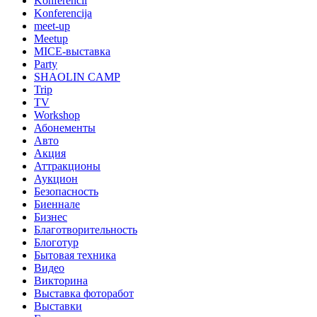
Konferencii
Konferencija
meet-up
Meetup
MICE-выставка
Party
SHAOLIN CAMP
Trip
TV
Workshop
Абонементы
Авто
Акция
Аттракционы
Аукцион
Безопасность
Биеннале
Бизнес
Благотворительность
Блоготур
Бытовая техника
Видео
Викторина
Выставка фоторабот
Выставки