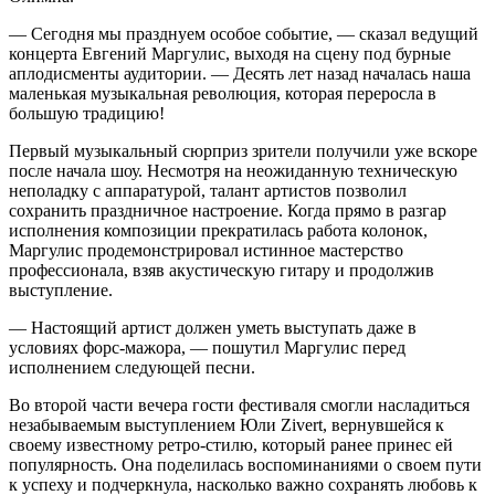
— Сегодня мы празднуем особое событие, — сказал ведущий
концерта Евгений Маргулис, выходя на сцену под бурные
аплодисменты аудитории. — Десять лет назад началась наша
маленькая музыкальная революция, которая переросла в
большую традицию!
Первый музыкальный сюрприз зрители получили уже вскоре
после начала шоу. Несмотря на неожиданную техническую
неполадку с аппаратурой, талант артистов позволил
сохранить праздничное настроение. Когда прямо в разгар
исполнения композиции прекратилась работа колонок,
Маргулис продемонстрировал истинное мастерство
профессионала, взяв акустическую гитару и продолжив
выступление.
— Настоящий артист должен уметь выступать даже в
условиях форс-мажора, — пошутил Маргулис перед
исполнением следующей песни.
Во второй части вечера гости фестиваля смогли насладиться
незабываемым выступлением Юли Zivert, вернувшейся к
своему известному ретро-стилю, который ранее принес ей
популярность. Она поделилась воспоминаниями о своем пути
к успеху и подчеркнула, насколько важно сохранять любовь к