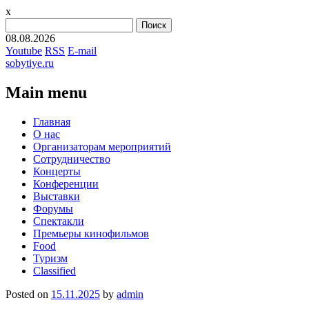
x
Найти:
08.08.2026
Youtube
RSS
E-mail
sobytiye.ru
Main menu
Skip
Главная
to
О нас
content
Организаторам мероприятий
Сотрудничество
Концерты
Конференции
Выставки
Форумы
Спектакли
Премьеры кинофильмов
Food
Туризм
Сlassified
Posted on
15.11.2025
by
admin