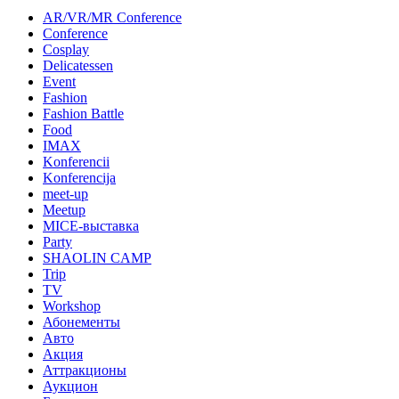
AR/VR/MR Conference
Conference
Cosplay
Delicatessen
Event
Fashion
Fashion Battle
Food
IMAX
Konferencii
Konferencija
meet-up
Meetup
MICE-выставка
Party
SHAOLIN CAMP
Trip
TV
Workshop
Абонементы
Авто
Акция
Аттракционы
Аукцион