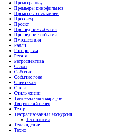
Премьера шоу
Премьеры кинофильмов
Премьеры спектаклей
Пресс-тур
Проект
Прошедшие события
Прошедшие события
Путешествия
Ралли
Распродажа
Регата
Ретроспектива
Салон
Событие
Событие года
Спектакли
Спорт
Стиль жизни
Танцевальный марафон
Творческий вечер
Театр
Театрализованная экскурсия
Технологии
Телевидение
Техно