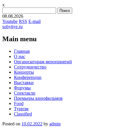
x
Найти:
08.08.2026
Youtube
RSS
E-mail
sobytiye.ru
Main menu
Skip
Главная
to
О нас
content
Организаторам мероприятий
Сотрудничество
Концерты
Конференции
Выставки
Форумы
Спектакли
Премьеры кинофильмов
Food
Туризм
Сlassified
Posted on
10.02.2022
by
admin