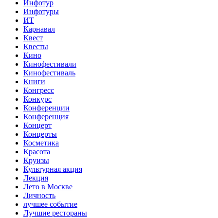
Инфотур
Инфотуры
ИТ
Карнавал
Квест
Квесты
Кино
Кинофестивали
Кинофестиваль
Книги
Конгресс
Конкурс
Конференции
Конференция
Концерт
Концерты
Косметика
Красота
Круизы
Культурная акция
Лекция
Лето в Москве
Личность
лучшее событие
Лучшие рестораны