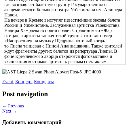
где возглавляет балетную труппу Государственного
академического Большого театра Узбекистана им. Алишера
Навои.
На вечере в Кремле выступят известнейшие звезды балета
России и Узбекистана. Заслуженная артистка Узбекистана
Надира Хамраева исполнит балет Стравинского «Жар-
птица», а артисты ташкентской труппы готовят номер
«Настроение» на музыку Щедрина, который когда-
то Лиепа танцевал с Ниной Ананиашвили. Также зрителей
ждут фрагменты других балетов из репертуара Лиепы. В
фойе Кремлевского дворца откроются фотовыставка и
экспозиция костюмов артиста к разным спектаклям.
Event
,
Концерт
,
Концерты
Post navigation
← Previous
Next →
Добавить комментарий