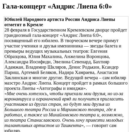
Гала-концерт «Андрис Лиепа 6:0»
Юбилей Народного артиста России Андриса Лиепы
отметят в Кремле
28 февраля в Государственном Кремлевском дворце пройдет
грандиозный гала-концерт «Андрис Лиепа 6:0»,
посвященный его юбилею. В творческом вечере примут
участие ученики и друзья именинника — звезды балета и
премьеры ведущих музыкальных театров: Евгения
Образцова, Юлия Махалина, Анжелина Воронцова,
Александра Иосифиди, Эвелина Севенард, Бахтияр
Адамжан, Владимир Шкляров, Денис Родькин, Ксандер
Париш, Артемий Беляков, Надира Хамраева, Анастасия
Заклинская и многие другие. Ведущий вечера – сам юбиляр
маэстро Андрис Лиепа. Концерт пройдет в рамках большого
проекта Лиепы «Автографы и имиджи».
«
Мне очень хотелось, чтобы приехали мои друзья, но из-за
коронавируса и ограничений вряд ли получится пригласить
участников из других стран, но будут мои друзья из
Большого театра России и Мариинского театра, где я
работал, а также из Михайловского театра и, возможно,
из театра Станиславского. Очень хочу привезти молодых
талантливых артистов из Ташкента
«, — говорит сам
юбиляр.