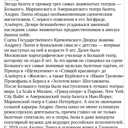
Звезда балета и премьер трех самых знаменитых театров —
Большого, Мариинского и Американского театра балета,
Андрис Лиепа обладал необыкновенным сценическим
магнетизмом. С первого появления в его Зигфриде,
Альберте, Дезире безошибочно угадывался законный
наследник славы знаменитых предшественников в амплуа
danseur noble.
Сцена Государственного Кремлевского Дворца знакома
Андрису Лиепе в буквальном смысле с детства — впервые
он выступил на ней в возрасте 9 лет. Далее было
Московское хореографическое училище и Большой театр,
которому он отдал 8 лет. За это время он станцевал на сцене
Большого все самые значимые мужские балетные партии, от
Принца в «Щелкунчике» и «Спящей красавице» до
Альберта в «Жизели», а также Курбского в «Иване Грозном»
Прокофьева и Бориса в «Золотом веке» Шостаковича.
После Большого театра были выступления в лучших театрах
мира: La Scala в Милане, «Гранд-опера» в Париже, New York
City Ballet и Американский театр балета в Нью-Йорке,
Мариинский театр в Санкт-Петербурге. А после окончания
сольной карьеры Андрис Лиепа начал не менее успешную
режиссерскую деятельность, причем ставил он не только
балетные спектакли, но и оперы, балы и даже концерты
популярной музыки для ведущих российских исполнителей.
С 2019 года Андрис Лиепа в основном живет в Ташкенте,