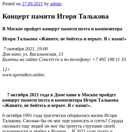
Posted on
27.09.2021
by
admin
Концерт памяти Игоря Талькова
В Москве пройдет концерт памяти поэта и композитора
Игоря Талькова «Живите, не бойтесь и верьте. Я с вами!»
7 октября 2021, 19:00
Дом кино, ул. Васильевская, 13
Билеты на сайте
Concert
.
ru
и по телефону: +7 495 198 11 33
12+
www.i
gortalkov
.
online
.
7 октября 2021 года в Доме кино в Москве пройдет
концерт памяти поэта и композитора Игоря Талькова
«Живите, не бойтесь и верьте. Я с вами!».
6 октября 1991 года трагически оборвалась жизнь Игоря
Талькова. Сколько бы он мог еще написать и спеть? Сердца
скольких еще людей он мог бы тронуть струнами своей
искренности и любви к Родине… В 2021 году поэту и