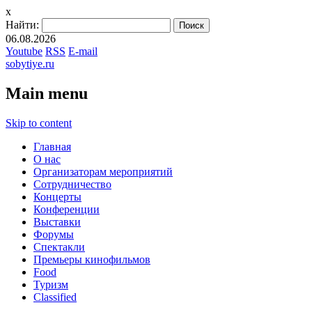
x
Найти:
06.08.2026
Youtube
RSS
E-mail
sobytiye.ru
Main menu
Skip to content
Главная
О нас
Организаторам мероприятий
Сотрудничество
Концерты
Конференции
Выставки
Форумы
Спектакли
Премьеры кинофильмов
Food
Туризм
Сlassified