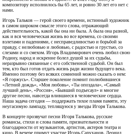
композитору исполнилось бы 65 лет, и ровно 30 лет его нет с
нами.
Игорь Тальков — герой своего времени, истинный художник
в самом широком смысле этого слова, отражающий
действительность, какой бы она ни была. А была она разной,
как и вся человеческая жизнь во все времена, со своими
взлетами и падениями, с несправедливостью и борьбой за
правду, с нелюбовью и любовью, с радостью и грустью, со
слезами и со смехом. Игорь Владимирович очень любил свою
Родину, народ и искренне болел душой за их судьбы,
неразрывно связанные с его собственной судьбой. Он был
тем, кто был готов отдать жизнь ради жизни будущего века.
Именно поэтому без всяких сомнений можно сказать о нем:
«Я горжусь». Старшее поколение помнит полюбившиеся
«Летний дождь», «Моя любовь», «Ты опоздала», «Самый
лучший день», «Россия», «Бывший подъесаул» и многие
другие песни, навсегда влившиеся в человеческие сердца.
Наша задача сегодня — поддержать тихое пламя памяти, эту
неугасимую лампаду, теплящуюся у звезды Игоря Талькова.
В концерте прозвучат песни Игоря Талькова, русские
романсы, стихи и слова памяти, признательности и
благодарности от музыкантов, артистов, актеров театра и
кино. В вечере примут участие Игорь Саруханов, Леонид