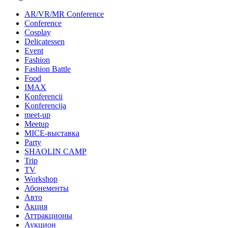
AR/VR/MR Conference
Conference
Cosplay
Delicatessen
Event
Fashion
Fashion Battle
Food
IMAX
Konferencii
Konferencija
meet-up
Meetup
MICE-выставка
Party
SHAOLIN CAMP
Trip
TV
Workshop
Абонементы
Авто
Акция
Аттракционы
Аукцион