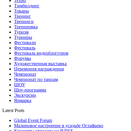
Техно
Тимбилдинг
Товары
Тренинг
Тренинги
Тренировка
Туризм
Турниры
Фестивали
Фестиваль
Фестиваль видеоблоггеров
Форумы
Художественная выставка
Церемония награждения
Чемпионат
Чемпионат по танцам
ШОУ
Шоу-программа
Экскурсии
Ярмарка
Latest Posts
Global Event Forum
Малиновое настроение в усадьбе Остафьево
Концерты стендапа на ВДНХ