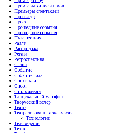
Премьера шоу
Премьеры кинофильмов
Премьеры спектаклей
Пресс-тур
Проект
Прошедшие события
Прошедшие события
Путешествия
Ралли
Распродажа
Регата
Ретроспектива
Салон
Событие
Событие года
Спектакли
Спорт
Стиль жизни
Танцевальный марафон
Творческий вечер
Театр
Театрализованная экскурсия
Технологии
Телевидение
Техно