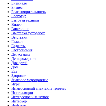
Биеннале
Бизнес
Благотворительность
Блоготур
Бытовая техника
Видео
Викторина
Выставка фоторабот
Выставки
Гаджет
Гаджеты
Гастрономия
Дегустация
День рождения
Для детей
Дом
Еда
Здоровье
Знаковое мероприятие
Игры
Иммерсивный спектакль-триллер
Инсталляции
Интересное и занятное
Интерьер
Инфотур