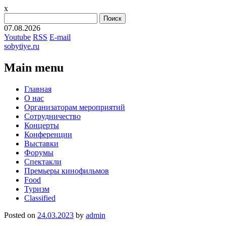
x
Найти:
07.08.2026
Youtube
RSS
E-mail
sobytiye.ru
Main menu
Skip
Главная
to
О нас
content
Организаторам мероприятий
Сотрудничество
Концерты
Конференции
Выставки
Форумы
Спектакли
Премьеры кинофильмов
Food
Туризм
Сlassified
Posted on
24.03.2023
by
admin