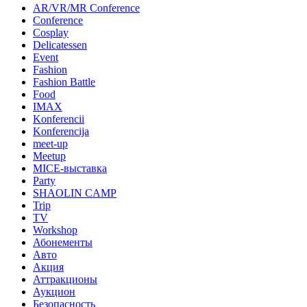
AR/VR/MR Conference
Conference
Cosplay
Delicatessen
Event
Fashion
Fashion Battle
Food
IMAX
Konferencii
Konferencija
meet-up
Meetup
MICE-выставка
Party
SHAOLIN CAMP
Trip
TV
Workshop
Абонементы
Авто
Акция
Аттракционы
Аукцион
Безопасность