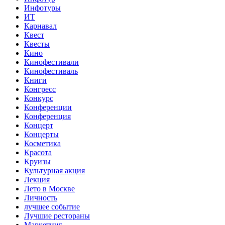
Инфотуры
ИТ
Карнавал
Квест
Квесты
Кино
Кинофестивали
Кинофестиваль
Книги
Конгресс
Конкурс
Конференции
Конференция
Концерт
Концерты
Косметика
Красота
Круизы
Культурная акция
Лекция
Лето в Москве
Личность
лучшее событие
Лучшие рестораны
Маркетинг