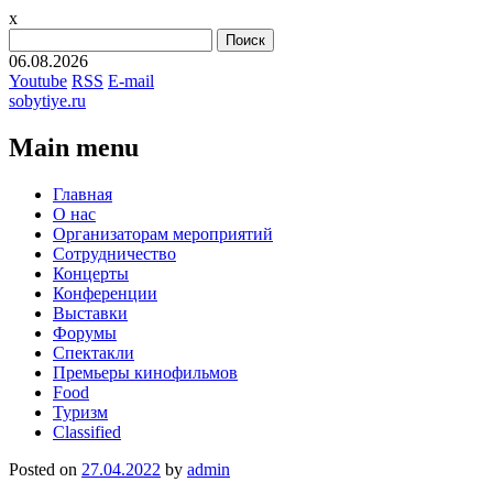
x
Найти:
06.08.2026
Youtube
RSS
E-mail
sobytiye.ru
Main menu
Skip
Главная
to
О нас
content
Организаторам мероприятий
Сотрудничество
Концерты
Конференции
Выставки
Форумы
Спектакли
Премьеры кинофильмов
Food
Туризм
Сlassified
Posted on
27.04.2022
by
admin