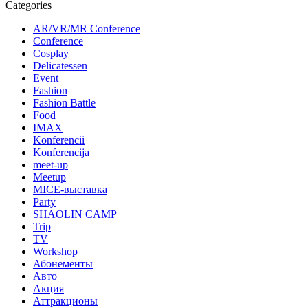
Categories
AR/VR/MR Conference
Conference
Cosplay
Delicatessen
Event
Fashion
Fashion Battle
Food
IMAX
Konferencii
Konferencija
meet-up
Meetup
MICE-выставка
Party
SHAOLIN CAMP
Trip
TV
Workshop
Абонементы
Авто
Акция
Аттракционы