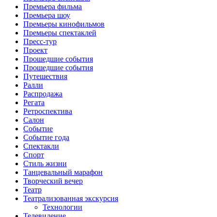
Премьера фильма
Премьера шоу
Премьеры кинофильмов
Премьеры спектаклей
Пресс-тур
Проект
Прошедшие события
Прошедшие события
Путешествия
Ралли
Распродажа
Регата
Ретроспектива
Салон
Событие
Событие года
Спектакли
Спорт
Стиль жизни
Танцевальный марафон
Творческий вечер
Театр
Театрализованная экскурсия
Технологии
Телевидение