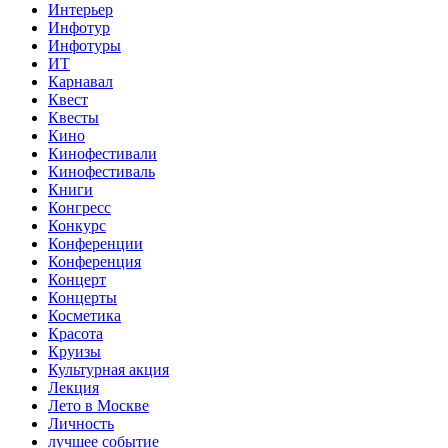
Интерьер
Инфотур
Инфотуры
ИТ
Карнавал
Квест
Квесты
Кино
Кинофестивали
Кинофестиваль
Книги
Конгресс
Конкурс
Конференции
Конференция
Концерт
Концерты
Косметика
Красота
Круизы
Культурная акция
Лекция
Лето в Москве
Личность
лучшее событие