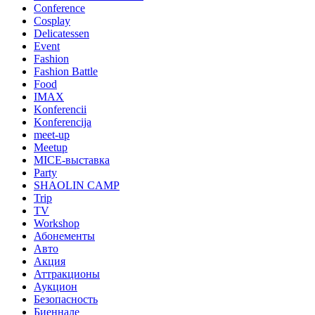
Conference
Cosplay
Delicatessen
Event
Fashion
Fashion Battle
Food
IMAX
Konferencii
Konferencija
meet-up
Meetup
MICE-выставка
Party
SHAOLIN CAMP
Trip
TV
Workshop
Абонементы
Авто
Акция
Аттракционы
Аукцион
Безопасность
Биеннале