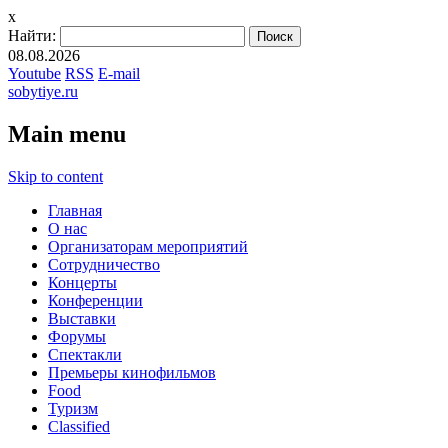
x
Найти:
08.08.2026
Youtube
RSS
E-mail
sobytiye.ru
Main menu
Skip to content
Главная
О нас
Организаторам мероприятий
Сотрудничество
Концерты
Конференции
Выставки
Форумы
Спектакли
Премьеры кинофильмов
Food
Туризм
Сlassified