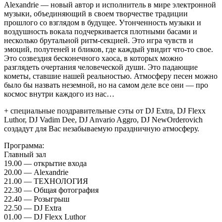
Alexandrie — новый автор и исполнитель в мире электронной
музыки, объединяющий в своем творчестве традиции
прошлого со взглядом в будущее. Утонченность музыки и
воздушность вокала подчеркивается плотными басами и
несколько брутальной ритм-секцией. Это игра чувств и
эмоций, полутеней и бликов, где каждый увидит что-то свое.
Это созвездия бесконечного хаоса, в которых можно
разглядеть очертания человеческой души. Это падающие
кометы, ставшие нашей реальностью. Атмосферу песен можно
было бы назвать неземной, но на самом деле все они — про
космос внутри каждого из нас…
+ специальные поздравительные сэты от DJ Extra, DJ Flexx
Luthor, DJ Vadim Dee, DJ Anvario Aggro, DJ NewOrderovich
создадут для Вас незабываемую праздничную атмосферу.
Программа:
Главный зал
19.00 — открытие входа
20.00 — Alexandrie
21.00 — ТЕХНОЛОГИЯ
22.30 — Общая фотография
22.40 — Розыгрыш
22.50 — DJ Extra
01.00 — DJ Flexx Luthor