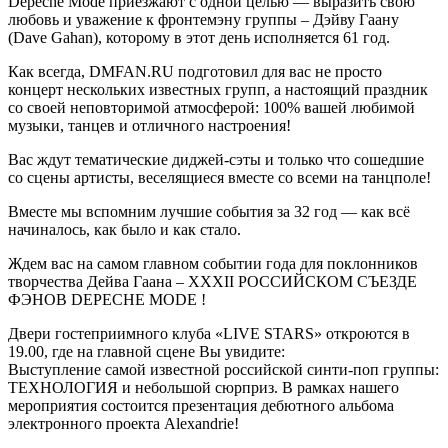
Depeche Mode приезжают с одной целью — выразить свою
любовь и уважение к фронтемэну группы – Дэйву Гаану
(Davе Gahan), которому в этот день исполняется 61 год.
Как всегда, DMFAN.RU подготовил для вас не просто
концерт нескольких известных групп, а настоящий праздник
со своей неповторимой атмосферой: 100% вашей любимой
музыки, танцев и отличного настроения!
Вас ждут тематические диджей-сэты и только что сошедшие
со сцены артисты, веселящиеся вместе со всеми на танцполе!
Вместе мы вспомним лучшие события за 32 год — как всё
начиналось, как было и как стало.
Ждем вас на самом главном событии года для поклонников
творчества Дейва Гаана – XXXII РОССИЙСКОМ СЪЕЗДЕ
ФЭНОВ DEPECHE MODE !
Двери гостеприимного клуба «LIVE STARS» откроются в
19.00, где на главной сцене Вы увидите:
Выступление самой известной российской синти-поп группы:
ТЕХНОЛОГИЯ и небольшой сюрприз. В рамках нашего
мероприятия состоится презентация дебютного альбома
электронного проекта Alexandrie!