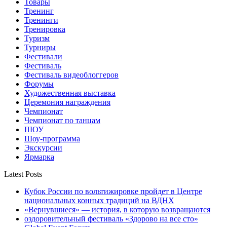
Товары
Тренинг
Тренинги
Тренировка
Туризм
Турниры
Фестивали
Фестиваль
Фестиваль видеоблоггеров
Форумы
Художественная выставка
Церемония награждения
Чемпионат
Чемпионат по танцам
ШОУ
Шоу-программа
Экскурсии
Ярмарка
Latest Posts
Кубок России по вольтижировке пройдет в Центре
национальных конных традиций на ВДНХ
«Вернувшиеся» — история, в которую возвращаются
оздоровительный фестиваль «Здорово на все сто»