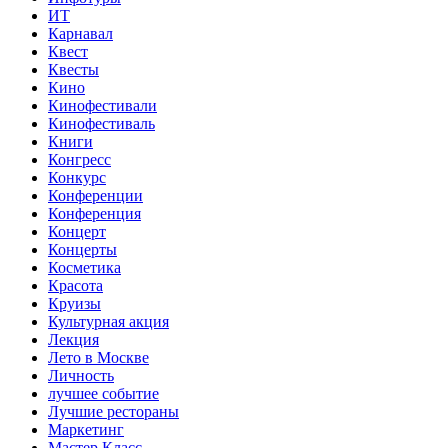
ИТ
Карнавал
Квест
Квесты
Кино
Кинофестивали
Кинофестиваль
Книги
Конгресс
Конкурс
Конференции
Конференция
Концерт
Концерты
Косметика
Красота
Круизы
Культурная акция
Лекция
Лето в Москве
Личность
лучшее событие
Лучшие рестораны
Маркетинг
Мастер Класс