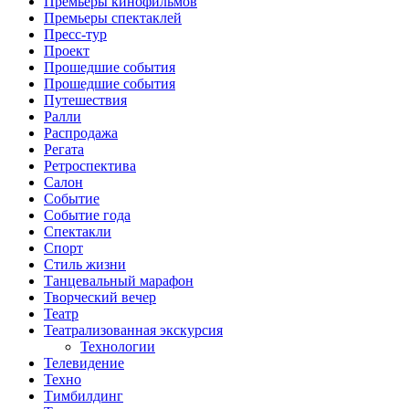
Премьеры кинофильмов
Премьеры спектаклей
Пресс-тур
Проект
Прошедшие события
Прошедшие события
Путешествия
Ралли
Распродажа
Регата
Ретроспектива
Салон
Событие
Событие года
Спектакли
Спорт
Стиль жизни
Танцевальный марафон
Творческий вечер
Театр
Театрализованная экскурсия
Технологии
Телевидение
Техно
Тимбилдинг