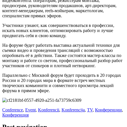
видеоконтента: операторам, режиссерам монтажа,
продюсерам, руководителям продакшнов, арт-директорам,
контент-менеджерам, reels-мэйкерам, маркетологам,
специалистам прямых эфиров.
Участники узнают, как совершенствоваться в профессии,
искать новых клиентов, оптимизировать работу и лучше
продвигать себя и свою команду.
На форуме будет работать выставка актуальной техники для
съемки видео и проведения трансляций с возможностью
опробовать её в действии. Также состоятся мастер-классы по
монтажу и работе со светом, профессиональный разбор работ
участников от спикеров и плотный нетворкинг.
Параллельно с Москвой форум будет проходить в 20 городах
России и 20 городах мира в формате встреч местных
творческих комьюнити и совместного просмотра лекций
форума в прямом эфире.
Conference
,
Event
,
Konferencii
,
Konferencija
,
TV
,
Конференции
,
Конференция
Post navigation