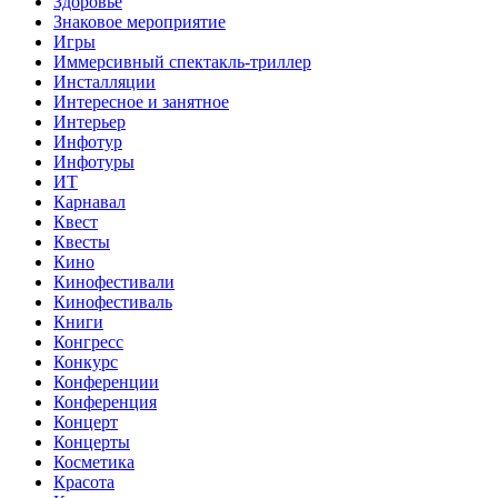
Здоровье
Знаковое мероприятие
Игры
Иммерсивный спектакль-триллер
Инсталляции
Интересное и занятное
Интерьер
Инфотур
Инфотуры
ИТ
Карнавал
Квест
Квесты
Кино
Кинофестивали
Кинофестиваль
Книги
Конгресс
Конкурс
Конференции
Конференция
Концерт
Концерты
Косметика
Красота