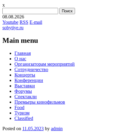
x
Найти:
08.08.2026
Youtube
RSS
E-mail
sobytiye.ru
Main menu
Skip
Главная
to
О нас
content
Организаторам мероприятий
Сотрудничество
Концерты
Конференции
Выставки
Форумы
Спектакли
Премьеры кинофильмов
Food
Туризм
Сlassified
Posted on
11.05.2023
by
admin