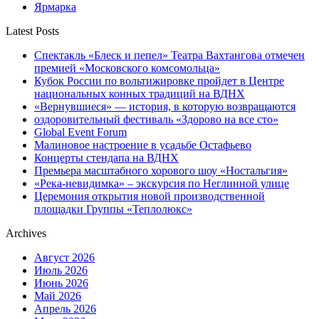
Ярмарка
Latest Posts
Спектакль «Блеск и пепел» Театра Вахтангова отмечен
премией «Московского комсомольца»
Кубок России по вольтижировке пройдет в Центре
национальных конных традиций на ВДНХ
«Вернувшиеся» — история, в которую возвращаются
оздоровительный фестиваль «Здорово на все сто»
Global Event Forum
Малиновое настроение в усадьбе Остафьево
Концерты стендапа на ВДНХ
Премьера масштабного хорового шоу «Ностальгия»
«Река-невидимка» – экскурсия по Неглинной улице
Церемония открытия новой производственной
площадки Группы «Теплолюкс»
Archives
Август 2026
Июль 2026
Июнь 2026
Май 2026
Апрель 2026