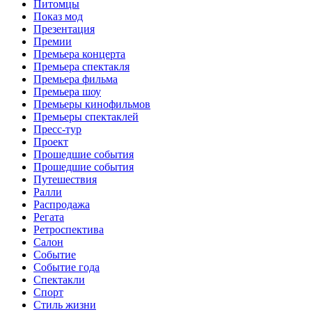
Питомцы
Показ мод
Презентация
Премии
Премьера концерта
Премьера спектакля
Премьера фильма
Премьера шоу
Премьеры кинофильмов
Премьеры спектаклей
Пресс-тур
Проект
Прошедшие события
Прошедшие события
Путешествия
Ралли
Распродажа
Регата
Ретроспектива
Салон
Событие
Событие года
Спектакли
Спорт
Стиль жизни