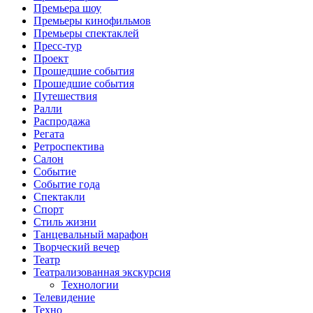
Премьера шоу
Премьеры кинофильмов
Премьеры спектаклей
Пресс-тур
Проект
Прошедшие события
Прошедшие события
Путешествия
Ралли
Распродажа
Регата
Ретроспектива
Салон
Событие
Событие года
Спектакли
Спорт
Стиль жизни
Танцевальный марафон
Творческий вечер
Театр
Театрализованная экскурсия
Технологии
Телевидение
Техно