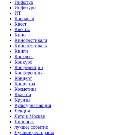
Инфотур
Инфотуры
ИТ
Карнавал
Квест
Квесты
Кино
Кинофестивали
Кинофестиваль
Книги
Конгресс
Конкурс
Конференции
Конференция
Концерт
Концерты
Косметика
Красота
Круизы
Культурная акция
Лекция
Лето в Москве
Личность
лучшее событие
Лучшие рестораны