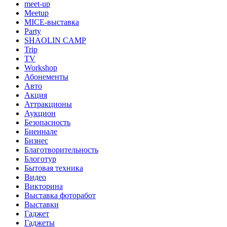
meet-up
Meetup
MICE-выставка
Party
SHAOLIN CAMP
Trip
TV
Workshop
Абонементы
Авто
Акция
Аттракционы
Аукцион
Безопасность
Биеннале
Бизнес
Благотворительность
Блоготур
Бытовая техника
Видео
Викторина
Выставка фоторабот
Выставки
Гаджет
Гаджеты