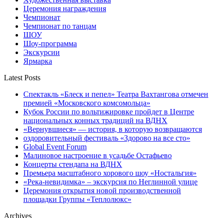
Церемония награждения
Чемпионат
Чемпионат по танцам
ШОУ
Шоу-программа
Экскурсии
Ярмарка
Latest Posts
Спектакль «Блеск и пепел» Театра Вахтангова отмечен
премией «Московского комсомольца»
Кубок России по вольтижировке пройдет в Центре
национальных конных традиций на ВДНХ
«Вернувшиеся» — история, в которую возвращаются
оздоровительный фестиваль «Здорово на все сто»
Global Event Forum
Малиновое настроение в усадьбе Остафьево
Концерты стендапа на ВДНХ
Премьера масштабного хорового шоу «Ностальгия»
«Река-невидимка» – экскурсия по Неглинной улице
Церемония открытия новой производственной
площадки Группы «Теплолюкс»
Archives