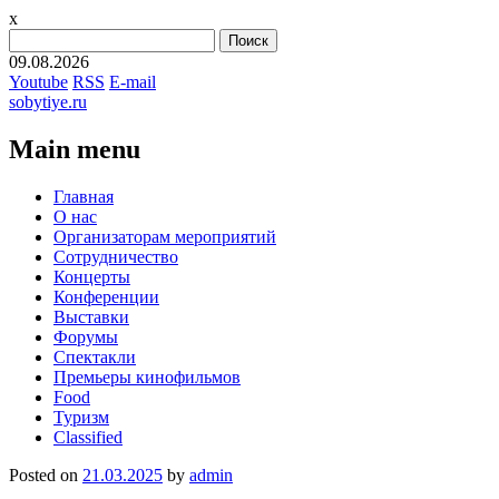
x
Найти:
09.08.2026
Youtube
RSS
E-mail
sobytiye.ru
Main menu
Skip
Главная
to
О нас
content
Организаторам мероприятий
Сотрудничество
Концерты
Конференции
Выставки
Форумы
Спектакли
Премьеры кинофильмов
Food
Туризм
Сlassified
Posted on
21.03.2025
by
admin