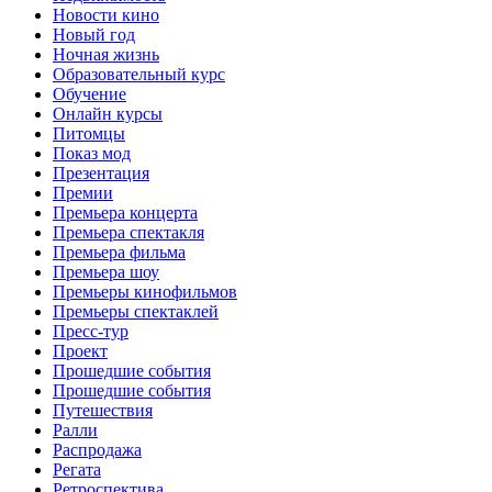
Новости кино
Новый год
Ночная жизнь
Образовательный курс
Обучение
Онлайн курсы
Питомцы
Показ мод
Презентация
Премии
Премьера концерта
Премьера спектакля
Премьера фильма
Премьера шоу
Премьеры кинофильмов
Премьеры спектаклей
Пресс-тур
Проект
Прошедшие события
Прошедшие события
Путешествия
Ралли
Распродажа
Регата
Ретроспектива