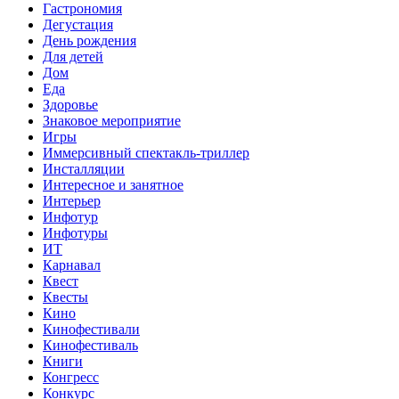
Гастрономия
Дегустация
День рождения
Для детей
Дом
Еда
Здоровье
Знаковое мероприятие
Игры
Иммерсивный спектакль-триллер
Инсталляции
Интересное и занятное
Интерьер
Инфотур
Инфотуры
ИТ
Карнавал
Квест
Квесты
Кино
Кинофестивали
Кинофестиваль
Книги
Конгресс
Конкурс