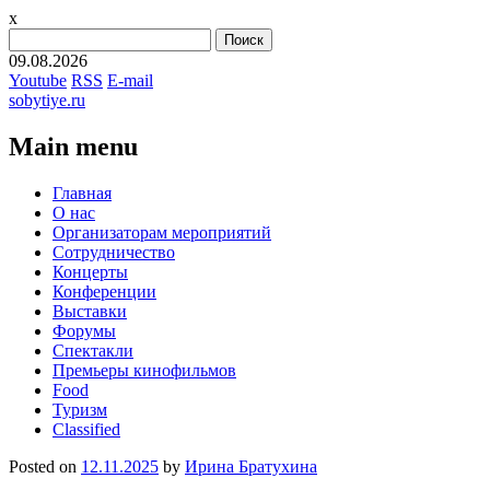
x
Найти:
09.08.2026
Youtube
RSS
E-mail
sobytiye.ru
Main menu
Skip
Главная
to
О нас
content
Организаторам мероприятий
Сотрудничество
Концерты
Конференции
Выставки
Форумы
Спектакли
Премьеры кинофильмов
Food
Туризм
Сlassified
Posted on
12.11.2025
by
Ирина Братухина