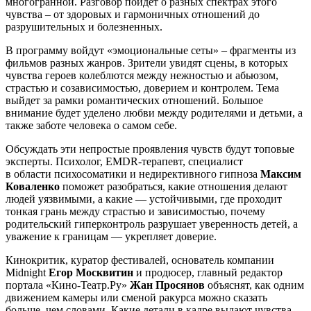
многогранной. Разговор пойдёт о разных спектрах этого
чувства – от здоровых и гармоничных отношений до
разрушительных и болезненных.
В программу войдут «эмоциональные сеты» – фрагменты из
фильмов разных жанров. Зрители увидят сцены, в которых
чувства героев колеблются между нежностью и абьюзом,
страстью и созависимостью, доверием и контролем. Тема
выйдет за рамки романтических отношений. Большое
внимание будет уделено любви между родителями и детьми, а
также заботе человека о самом себе.
Обсуждать эти непростые проявления чувств будут топовые
эксперты. Психолог, EMDR-терапевт, специалист
в области психосоматики и недирективного гипноза
Максим
Коваленко
поможет разобраться, какие отношения делают
людей уязвимыми, а какие — устойчивыми, где проходит
тонкая грань между страстью и зависимостью, почему
родительский гиперконтроль разрушает уверенность детей, а
уважение к границам — укрепляет доверие.
Кинокритик, куратор фестивалей, основатель компании
Midnight
Егор Москвитин
и продюсер, главный редактор
портала «Кино-Театр.Ру»
Жан Просянов
объяснят, как одним
движением камеры или сменой ракурса можно сказать
больше, чем словами. Какие детали в кадре выдают чувства