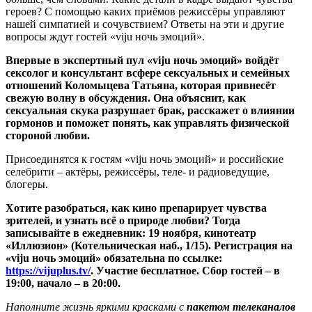
героев? С помощью каких приёмов режиссёры управляют
нашей симпатией и сочувствием? Ответы на эти и другие
вопросы ждут гостей «viju ночь эмоций».
Впервые в экспертный пул «viju ночь эмоций» войдёт
сексолог и консультант всфере сексуальных и семейных
отношений Коломыцева Татьяна, которая привнесёт
свежую волну в обсуждения. Она объяснит, как
сексуальная скука разрушает брак, расскажет о влиянии
гормонов и поможет понять, как управлять физической
стороной любви.
Присоединятся к гостям «viju ночь эмоций» и российские
селебрити – актёры, режиссёры, теле- и радиоведущие,
блогеры.
Хотите разобраться, как кино препарирует чувства
зрителей, и узнать всё о природе любви? Тогда
записывайте в ежедневник: 19 ноября, кинотеатр
«Иллюзион» (Котельническая наб., 1/15). Регистрация на
«viju ночь эмоций» обязательна по ссылке:
https://vijuplus.tv/
. Участие бесплатное. Сбор гостей – в
19:00, начало – в 20:00.
Наполните жизнь яркими красками с
пакетом телеканалов