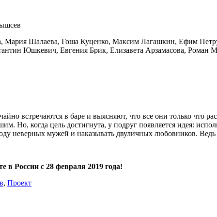
рышсев
, Мария Шалаева, Гоша Куценко, Максим Лагашкин, Ефим Петр
антин Юшкевич, Евгения Брик, Елизавета Арзамасова, Роман М
чайно встречаются в баре и выясняют, что все они только что р
им. Но, когда цель достигнута, у подруг появляется идея: испо
 воду неверных мужей и наказывать двуличных любовников. Ведь
в России с 28 февраля 2019 года!
в
,
Проект