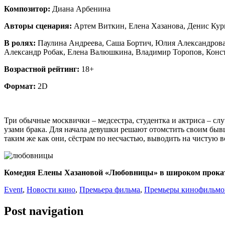
Композитор:
Диана Арбенина
Авторы сценария:
Артем Виткин, Елена Хазанова, Денис Ку
В ролях:
Паулина Андреева, Саша Бортич, Юлия Александрова
Александр Робак, Елена Валюшкина, Владимир Торопов, Конст
Возрастной рейтинг:
18+
Формат:
2D
Три обычные москвички – медсестра, студентка и актриса – слу
узами брака. Для начала девушки решают отомстить своим бывш
таким же как они, сёстрам по несчастью, выводить на чистую
Комедия Елены Хазановой «Любовницы» в широком прокате 
Event
,
Новости кино
,
Премьера фильма
,
Премьеры кинофильмо
Post navigation