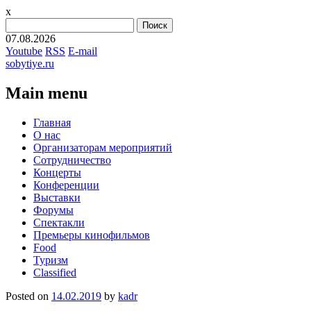
x
Найти:
07.08.2026
Youtube
RSS
E-mail
sobytiye.ru
Main menu
Skip
Главная
to
О нас
content
Организаторам мероприятий
Сотрудничество
Концерты
Конференции
Выставки
Форумы
Спектакли
Премьеры кинофильмов
Food
Туризм
Сlassified
Posted on
14.02.2019
by
kadr