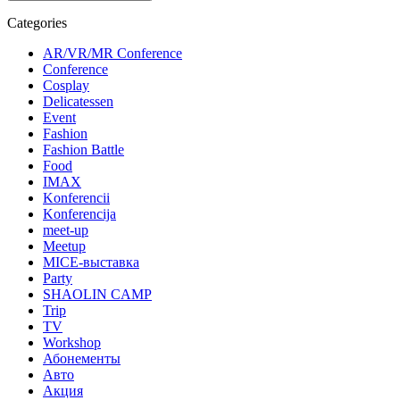
Categories
AR/VR/MR Conference
Conference
Cosplay
Delicatessen
Event
Fashion
Fashion Battle
Food
IMAX
Konferencii
Konferencija
meet-up
Meetup
MICE-выставка
Party
SHAOLIN CAMP
Trip
TV
Workshop
Абонементы
Авто
Акция