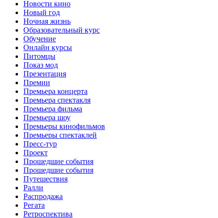
Новости кино
Новый год
Ночная жизнь
Образовательный курс
Обучение
Онлайн курсы
Питомцы
Показ мод
Презентация
Премии
Премьера концерта
Премьера спектакля
Премьера фильма
Премьера шоу
Премьеры кинофильмов
Премьеры спектаклей
Пресс-тур
Проект
Прошедшие события
Прошедшие события
Путешествия
Ралли
Распродажа
Регата
Ретроспектива