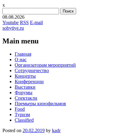
x
Найти:
08.08.2026
Youtube
RSS
E-mail
sobytiye.ru
Main menu
Skip
Главная
to
О нас
content
Организаторам мероприятий
Сотрудничество
Концерты
Конференции
Выставки
Форумы
Спектакли
Премьеры кинофильмов
Food
Туризм
Сlassified
Posted on
20.02.2019
by
kadr