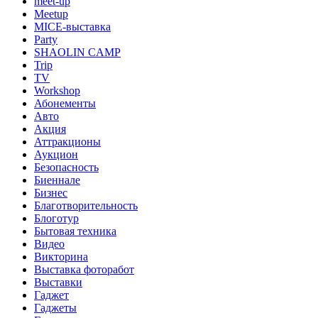
meet-up
Meetup
MICE-выставка
Party
SHAOLIN CAMP
Trip
TV
Workshop
Абонементы
Авто
Акция
Аттракционы
Аукцион
Безопасность
Биеннале
Бизнес
Благотворительность
Блоготур
Бытовая техника
Видео
Викторина
Выставка фоторабот
Выставки
Гаджет
Гаджеты