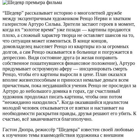
“Шедевр” рассказывает историю о многолетней дружбе
между эксцентричным художником Ренцо Нерви и хватким
галеристом Артуро Сильва. Зрители застают героев в момент,
когда их “золотое время” уже позади — картины продаются
плохо, а сложный характер творца не оставляет шансов на то,
что ситуация может измениться. В конце концов,
домовладелец выселяет Ренцо из квартиры из-за огромных
долгов, а сам Ренцо оказывается в больнице и погружается в
депрессию. Видя состояние друга (и желая поправить
собственное пошатнувшееся финансовое положение), Артуро
придумывает остроумную аферу — инсценировать смерть
Ренцо, чтобы его картины выросли в цене. План оказался
вполне жизнеспособным и приносил немалые деньги всем
причастным, пока неудавшийся ученик Ренцо не проследил за
Артуро до небольшого домика в горах, где счастливый
художник продолжал писать картины, чтобы они потом
“неожиданно находились”. Когда оказавшийся идеалистом
молодой человек отказывается от взятки и настаивает на
необходимости раскрытия правды, друзья решают его убить. К
счастью, всё заканчивается благополучно.
Гастон Дюпра, режиссёр “Шедевра” известен своей любовью
к изучению темы взаимодействия художника с внешним