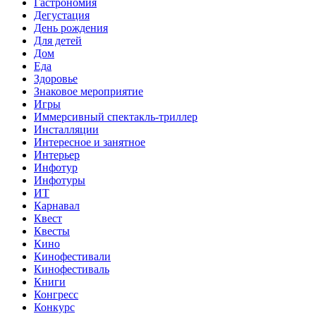
Гастрономия
Дегустация
День рождения
Для детей
Дом
Еда
Здоровье
Знаковое мероприятие
Игры
Иммерсивный спектакль-триллер
Инсталляции
Интересное и занятное
Интерьер
Инфотур
Инфотуры
ИТ
Карнавал
Квест
Квесты
Кино
Кинофестивали
Кинофестиваль
Книги
Конгресс
Конкурс