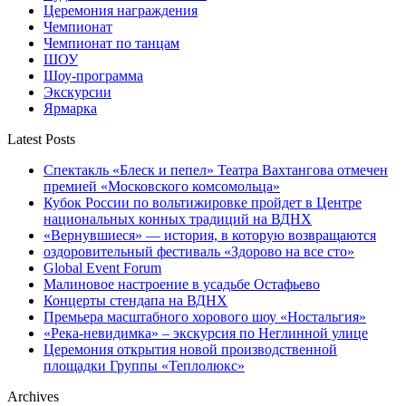
Церемония награждения
Чемпионат
Чемпионат по танцам
ШОУ
Шоу-программа
Экскурсии
Ярмарка
Latest Posts
Спектакль «Блеск и пепел» Театра Вахтангова отмечен
премией «Московского комсомольца»
Кубок России по вольтижировке пройдет в Центре
национальных конных традиций на ВДНХ
«Вернувшиеся» — история, в которую возвращаются
оздоровительный фестиваль «Здорово на все сто»
Global Event Forum
Малиновое настроение в усадьбе Остафьево
Концерты стендапа на ВДНХ
Премьера масштабного хорового шоу «Ностальгия»
«Река-невидимка» – экскурсия по Неглинной улице
Церемония открытия новой производственной
площадки Группы «Теплолюкс»
Archives