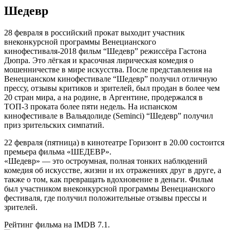
Шедевр
28 февраля в российский прокат выходит участник
внеконкурсной программы Венецианского
кинофестиваля-2018 фильм “Шедевр” режиссёра Гастона
Дюпра. Это лёгкая и красочная лирическая комедия о
мошенничестве в мире искусства. После представления на
Венецианском кинофестивале “Шедевр” получил отличную
прессу, отзывы критиков и зрителей, был продан в более чем
20 стран мира, а на родине, в Аргентине, продержался в
ТОП-3 проката более пяти недель. На испанском
кинофестивале в Вальядолиде (Seminci) “Шедевр” получил
приз зрительских симпатий.
22 февраля (пятница) в кинотеатре Горизонт в 20.00 состоится
премьера фильма «ШЕДЕВР».
«Шедевр» — это остроумная, полная тонких наблюдений
комедия об искусстве, жизни и их отражениях друг в друге, а
также о том, как превращать вдохновение в деньги. Фильм
был участником внеконкурсной программы Венецианского
фестиваля, где получил положительные отзывы прессы и
зрителей.
Рейтинг фильма на IMDB 7.1.