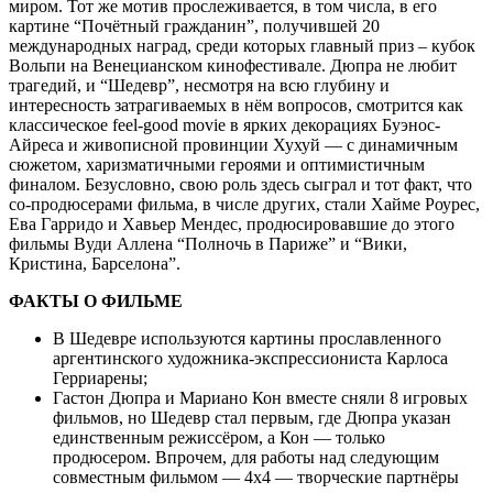
миром. Тот же мотив прослеживается, в том числа, в его
картине “Почётный гражданин”, получившей 20
международных наград, среди которых главный приз – кубок
Вольпи на Венецианском кинофестивале. Дюпра не любит
трагедий, и “Шедевр”, несмотря на всю глубину и
интересность затрагиваемых в нём вопросов, смотрится как
классическое feel-good movie в ярких декорациях Буэнос-
Айреса и живописной провинции Хухуй — с динамичным
сюжетом, харизматичными героями и оптимистичным
финалом. Безусловно, свою роль здесь сыграл и тот факт, что
со-продюсерами фильма, в числе других, стали Хайме Роурес,
Ева Гарридо и Хавьер Мендес, продюсировавшие до этого
фильмы Вуди Аллена “Полночь в Париже” и “Вики,
Кристина, Барселона”.
ФАКТЫ О ФИЛЬМЕ
В Шедевре используются картины прославленного
аргентинского художника-экспрессиониста Карлоса
Герриарены;
Гастон Дюпра и Мариано Кон вместе сняли 8 игровых
фильмов, но Шедевр стал первым, где Дюпра указан
единственным режиссёром, а Кон — только
продюсером. Впрочем, для работы над следующим
совместным фильмом — 4х4 — творческие партнёры