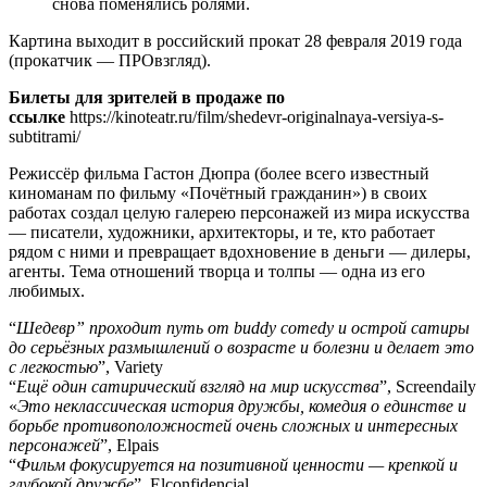
снова поменялись ролями.
Картина выходит в российский прокат 28 февраля 2019 года
(прокатчик — ПРОвзгляд).
Билеты для зрителей в продаже по
ссылке
https://kinoteatr.ru/film/shedevr-originalnaya-versiya-s-
subtitrami/
Режиссёр фильма Гастон Дюпра (более всего известный
киноманам по фильму «Почётный гражданин») в своих
работах создал целую галерею персонажей из мира искусства
— писатели, художники, архитекторы, и те, кто работает
рядом с ними и превращает вдохновение в деньги — дилеры,
агенты. Тема отношений творца и толпы — одна из его
любимых.
“
Шедевр” проходит путь от buddy comedy и острой сатиры
до серьёзных размышлений о возрасте и болезни и делает это
с легкостью
”, Variety
“
Ещё один сатирический взгляд на мир искусства
”, Screendaily
«
Это неклассическая история дружбы, комедия о единстве и
борьбе противоположностей очень сложных и интересных
персонажей
”, Elpais
“
Фильм фокусируется на позитивной ценности — крепкой и
глубокой дружбе
”, Elconfidencial