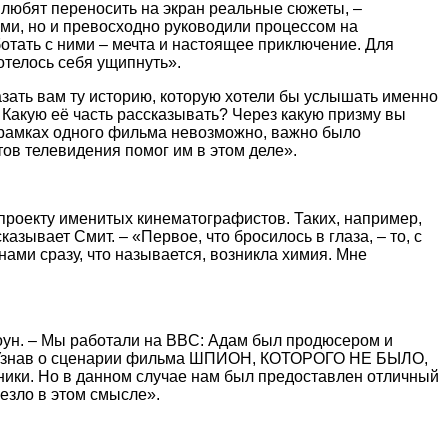
 любят переносить на экран реальные сюжеты, –
ми, но и превосходно руководили процессом на
отать с ними – мечта и настоящее приключение. Для
отелось себя ущипнуть».
зать вам ту историю, которую хотели бы услышать именно
 Какую её часть рассказывать? Через какую призму вы
в рамках одного фильма невозможно, важно было
ов телевидения помог им в этом деле».
проекту именитых кинематографистов. Таких, например,
зывает Смит. – «Первое, что бросилось в глаза, – то, с
нами сразу, что называется, возникла химия. Мне
оун. – Мы работали на BBC: Адам был продюсером и
в. Узнав о сценарии фильма ШПИОН, КОТОРОГО НЕ БЫЛО,
ники. Но в данном случае нам был предоставлен отличный
езло в этом смысле».