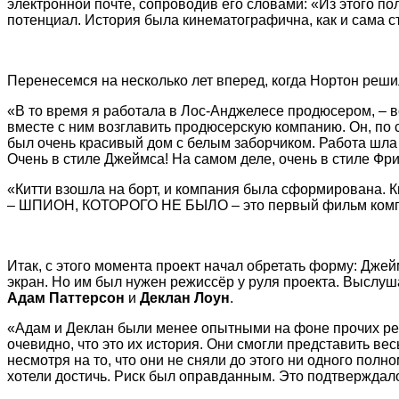
электронной почте, сопроводив его словами: «Из этого п
потенциал. История была кинематографична, как и сама с
Перенесемся на несколько лет вперед, когда Нортон реши
«В то время я работала в Лос-Анджелесе продюсером, – в
вместе с ним возглавить продюсерскую компанию. Он, по с
был очень красивый дом с белым заборчиком. Работа шла с
Очень в стиле Джеймса! На самом деле, очень в стиле Фри
«Китти взошла на борт, и компания была сформирована. К
– ШПИОН, КОТОРОГО НЕ БЫЛО – это первый фильм компании
Итак, с этого момента проект начал обретать форму: Джей
экран. Но им был нужен режиссёр у руля проекта. Выслу
Адам Паттерсон
и
Деклан Лоун
.
«Адам и Деклан были менее опытными на фоне прочих реж
очевидно, что это их история. Они смогли представить в
несмотря на то, что они не сняли до этого ни одного пол
хотели достичь. Риск был оправданным. Это подтверждало