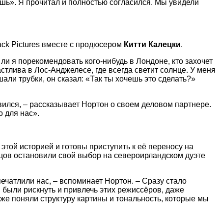
ешь». Я прочитал и полностью согласился. Мы увидели
ck Pictures вместе с продюсером
Китти Калецки
.
ли я порекомендовать кого-нибудь в Лондоне, кто захочет
стлива в Лос-Анджелесе, где всегда светит солнце. У меня
али трубки, он сказал: «Так ты хочешь это сделать?»
вился, – рассказывает Нортон о своем деловом партнере.
 для нас».
этой историей и готовы приступить к её переносу на
нцов остановили свой выбор на североирландском дуэте
чатлили нас, – вспоминает Нортон. – Сразу стало
 были рискнуть и привлечь этих режиссёров, даже
 же поняли структуру картины и тональность, которые мы