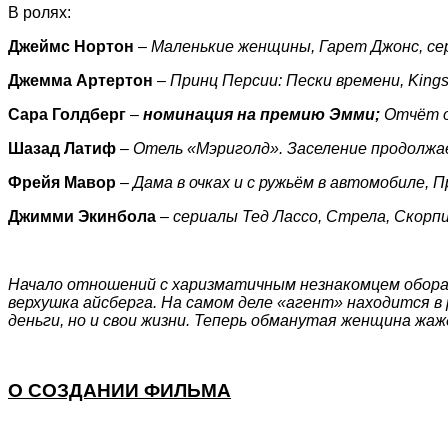
В ролях:
Джеймс Нортон
–
Маленькие женщины, Гарет Джонс, се
Джемма Артертон
–
Принц Персии: Пески времени, King
Сара Голдберг
–
номинация на премию Эмми;
Отчёт о
Шазад Латиф
–
Отель «Мэриголд». Заселение продолжае
Фрейя Мавор
–
Дама в очках и с ружьём в автомобиле, 
Джимми Экинбола
–
сериалы Тед Лассо, Стрела, Скорпи
Начало отношений с харизматичным незнакомцем оборач
верхушка айсберга. На самом деле «агент» находится в 
деньги, но и свои жизни. Теперь обманутая женщина жа
О СОЗДАНИИ ФИЛЬМА