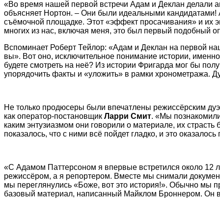
«Во время нашей первой встречи Адам и Деклан делали ак
объясняет Нортон. – Они были идеальными кандидатами! 
съёмочной площадке. Этот «эффект просачивания» и их э
многих из нас, включая меня, это был первый подобный оп
Вспоминает Роберт Тейлор: «Адам и Деклан на первой наш
вы». Вот оно, исключительное понимание истории, именно 
будете смотреть на неё? Из истории Фригарда мог бы пол
упорядочить факты и «уложить» в рамки хронометража. Ду
Не только продюсеры были впечатлены режиссёрским дуэто
как оператор-постановщик
Ларри Смит
. «Мы познакомили
каким энтузиазмом они говорили о материале, их страсть 
показалось, что с ними всё пойдет гладко, и это оказалось
«С Адамом Паттерсоном я впервые встретился около 12 л
режиссёром, а я репортером. Вместе мы снимали докум
мы переглянулись «Боже, вот это история!». Обычно мы 
базовый материал, написанный Майклом Броннером. Он вн