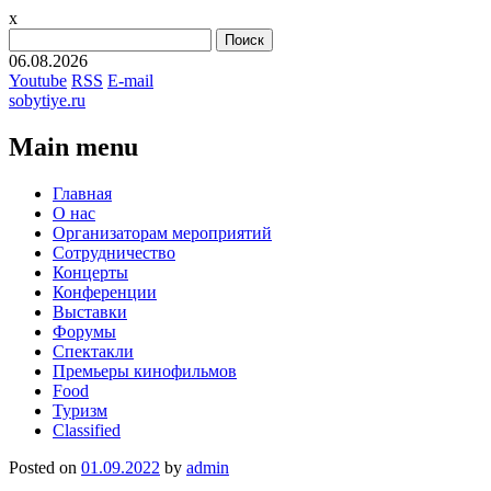
x
Найти:
06.08.2026
Youtube
RSS
E-mail
sobytiye.ru
Main menu
Skip
Главная
to
О нас
content
Организаторам мероприятий
Сотрудничество
Концерты
Конференции
Выставки
Форумы
Спектакли
Премьеры кинофильмов
Food
Туризм
Сlassified
Posted on
01.09.2022
by
admin