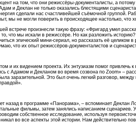
цент на том, что они режиссёры-документалисты, а потому
Адам и Деклан не только оказались блестящими сценариста
нергия сделали нас счастливейшей съёмочной группой. Раб
ыт, мы не могли поверить в происходящее настолько, что х
ей встрече произнесли такую фразу: «Фригард умел расска
то, что мы искали в режиссёре. Но как разложить историю?
учиться эпический мини-сериал, но рассказать её целиком 
маю, что их опыт режиссёров-документалистов и сценарист
м и их видением проекта. Их энтузиазм помог привлечь к 
сь с Адамом и Декланом во время созвона по Zoom» – расска
была заразительной. Это был очень легкий разговор, между 
 правдой».
ет назад в программе «Панорама», – вспоминает Деклан Л
ентальные фильмы, затем занялись написанием сценарие
проводим собственное исследование, используя первоисточ
икал во все аспекты этой истории. Нам действительно пов