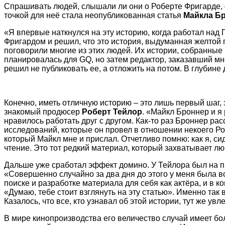
Спрашивать людей, слышали ли они о Роберте Фригарде, –
точкой для неё стала неопубликованная статья
Майкла Б
«Я впервые наткнулся на эту историю, когда работал н
Фригардом и решил, что это история, выдуманная желтой 
поговорили многие из этих людей. Их истории, собранные
планировалась для GQ, но затем редактор, заказавший мне
решил не публиковать ее, а отложить на потом. В глубине
Конечно, иметь отличную историю – это лишь первый шаг,
знакомый продюсер
Роберт Тейлор
. «Майкл Броннер и я
нравилось работать друг с другом. Как-то раз Броннер ра
исследований, которые он провел в отношении некоего Р
который Майкл мне и прислал. Отчетливо помню: как я, сид
чтение. Это тот редкий материал, который захватывает лю
Дальше уже сработал эффект домино. У Тейлора был на пр
«Совершенно случайно за два дня до этого у меня была в
поиске и разработке материала для себя как актёра, и в
«Думаю, тебе стоит взглянуть на эту статью». Именно так
Казалось, что все, кто узнавал об этой истории, тут же увл
В мире кинопроизводства его величество случай имеет бо