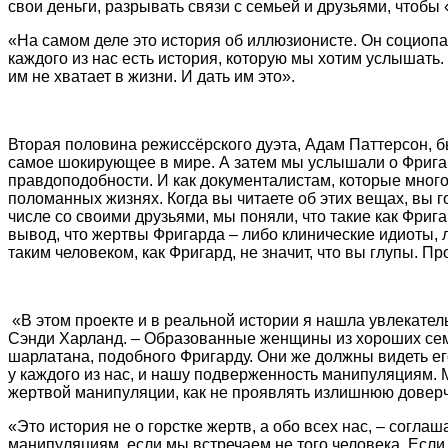
свои деньги, разрывать связи с семьей и друзьями, чтобы 
«На самом деле это история об иллюзионисте. Он социопат 
каждого из нас есть история, которую мы хотим услышать.
им не хватает в жизни. И дать им это».
Вторая половина режиссёрского дуэта, Адам Паттерсон, б
самое шокирующее в мире. А затем мы услышали о Фригард
правдоподобности. И как документалистам, которые много 
поломанных жизнях. Когда вы читаете об этих вещах, вы го
числе со своими друзьями, мы поняли, что такие как Фриг
вывод, что жертвы Фригарда – либо клинические идиоты, л
таким человеком, как Фригард, не значит, что вы глупы. П
«В этом проекте и в реальной истории я нашла увлекател
Сэнди Харланд. – Образованные женщины из хороших семе
шарлатана, подобного Фригарду. Они же должны видеть ег
у каждого из нас, и нашу подверженность манипуляциям. М
жертвой манипуляции, как не проявлять излишнюю доверчи
«Это история не о горстке жертв, а обо всех нас, – сог
манипуляциям, если мы встречаем не того человека. Если в