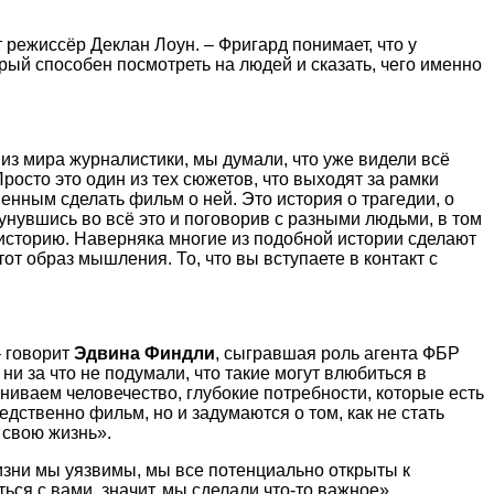
т режиссёр Деклан Лоун. – Фригард понимает, что у
рый способен посмотреть на людей и сказать, чего именно
из мира журналистики, мы думали, что уже видели всё
осто это один из тех сюжетов, что выходят за рамки
енным сделать фильм о ней. Это история о трагедии, о
кунувшись во всё это и поговорив с разными людьми, в том
у историю. Наверняка многие из подобной истории сделают
т образ мышления. То, что вы вступаете в контакт с
– говорит
Эдвина Финдли
, сыгравшая роль агента ФБР
 за что не подумали, что такие могут влюбиться в
ниваем человечество, глубокие потребности, которые есть
дственно фильм, но и задумаются о том, как не стать
 свою жизнь».
жизни мы уязвимы, мы все потенциально открыты к
ься с вами, значит, мы сделали что-то важное».