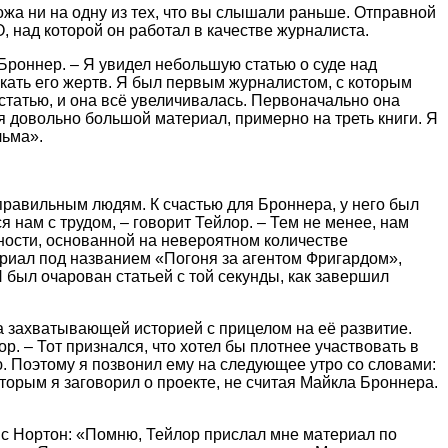
ожа ни на одну из тех, что вы слышали раньше. Отправной
ад которой он работал в качестве журналиста.
роннер. – Я увидел небольшую статью о суде над
скать его жертв. Я был первым журналистом, с которым
статью, и она всё увеличивалась. Первоначально она
ся довольно большой материал, примерно на треть книги. Я
льма».
правильным людям. К счастью для Броннера, у него был
 нам с трудом, – говорит Тейлор. – Тем не менее, нам
вности, основанной на невероятном количестве
риал под названием «Погоня за агентом Фригардом»,
Я был очарован статьей с той секунды, как завершил
а захватывающей историей с прицелом на её развитие.
ор. – Тот признался, что хотел бы плотнее участвовать в
ю. Поэтому я позвонил ему на следующее утро со словами:
оторым я заговорил о проекте, не считая Майкла Броннера.
ймс Нортон: «Помню, Тейлор прислал мне материал по