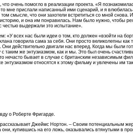
 что очень помогло в реализации проекта. «Я познакомилас
ак-то мне прислали написанный ими сценарий, и я влюбилась
м смысле, что они захотели встретиться со мной снова. Ита
ю историю, и она им понравилась. Нам было нужно, чтобы ре
 с честью выдержали это испытание».
м: «У всех нас были идеи о том, кто должен «взойти на бор
ана говорила сама за себя. Они просто великолепны как т
и действительно двигали нас вперед. Когда мы были готов
му с таким же энтузиазмом, как и мы. Это был очень счастлив
что нечасто бывает в случае с британским независимым фи
е энтузиазмом относятся к этому фильму и увлечены им так
вду о Роберте Фригарде.
– рассказывает Джеймс Нортон. – Своим потенциальным ж
 они, купившись на его ложь, оказывались втянутыми в проц