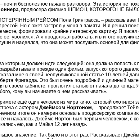
 почти бесполезное начало разговора. Эта история не пох
роннера
, продюсера фильма ШПИОН, КОТОРОГО НЕ БЫЛО, н
ад ПОТЕРЯННЫМ РЕЙСОМ Пола Гринграсса, – рассказывает Б
прессой. Но сюжет застрял у меня в памяти. И я решил пои
 вместе, формировали крайне интересную картину. Я писал 
 ее, уволился. А я продолжал работать, и в итоге получил
 души я надеялся, что она может послужить основой для фи
 за которым должен идти следующий: она должна попасть к 
 разрабатывали прежде один фильм, запуск которого давался
ссказал мне о своей неопубликованной статье 10-летней да
оберта Фригарда. Это был очень подробный и длинный мате
я в своем кабинете, проглотил статью от начала до конца. 
бого, кому вы начинаете о нем рассказывать».
имете ещё один человек из мира кино, который охотился з
стреча с актёром
Джеймсом
Нортоном
, – продолжает Тейл
 конечном итоге он намерен основать продюсерскую компани
 всё и началось. Джеймс Нортон был первым человеком, с к
екались ею, как и Майкл 12 лет назад».
льшое значение. Так было и в этот раз. Рассказывает Дже