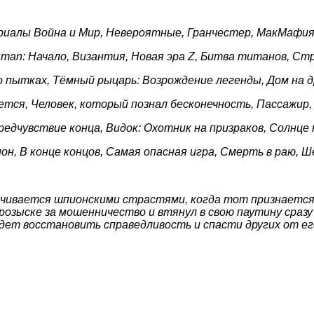
риалы Война и Мир, Невероятные, Гранчестер, МакМафи
sman: Начало, Византия, Новая эра Z, Битва титанов, Ст
 пытках, Тёмный рыцарь:
Возрождение легенды, Дом на д
тся, Человек, который познал бесконечность, Пассажир, 
Предчувствие конца, Видок: Охотник на призраков, Солнц
он, В конце концов, Самая опасная игра, Смерть в раю, 
ивается шпионскими страстями, когда тот признается, 
розыске за мошенничество и втянул в свою паутину сраз
ждет восстановить справедливость и спасти других от е