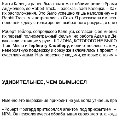
Китти Калецки ранее была знакома с обоими режиссёрами,
Анджелесе, до Rabbit Track. – рассказывает Калецки. – К
их расположения. Это было успешно лишь наполовину – в то
Rabbit Track, мы встретились в Сохо. Я рассказала им вс
подошли к делу с точки зрения выбранного ракурса, и они
Роберт Тейлор, сопродюсер Калецки, согласен с её мнение
их первый полнометражный фильм, но работа Адама и Декл
как люди, стоящие у руля ШПИОНА, КОТОРОГО НЕ БЫЛО. Он
Train Media и
Герберту Клойберу
, и они отнеслись к это
невероятную поддержку и сразу же включились в проект, 
счастливчиками. Нам повезло с людьми, которые с таким ж
УДИВИТЕЛЬНЕЕ, ЧЕМ ВЫМЫСЕЛ
Именно это выражение приходит на ум, когда узнаешь пра
«Роберт Фригард притворялся агентом под прикрытием, 
ИРА. Он психологически обрабатывал своих жертв, а когда