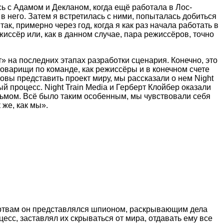
ь с Адамом и Декланом, когда ещё работала в Лос-
 в него. Затем я встретилась с ними, попыталась добиться
к, примерно через год, когда я как раз начала работать в
жиссёр или, как в данном случае, пара режиссёров, точно
т» на последних этапах разработки сценария. Конечно, это
оварищи по команде, как режиссёры и в конечном счете
ы представить проект миру, мы рассказали о нем Night
ый процесс. Night Train Media и Герберт Клойбер оказали
льмом. Всё было таким особенным, мы чувствовали себя
 же, как мы».
ертвам он представлялся шпионом, раскрывающим дела
есс, заставлял их скрываться от мира, отдавать ему все