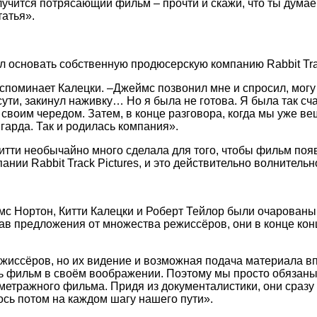
олучится потрясающий фильм – прочти и скажи, что ты дума
татья».
л основать собственную продюсерскую компанию Rabbit Tra
споминает Калецки. –Джеймс позвонил мне и спросил, могу 
ути, закинул наживку… Но я была не готова. Я была так сча
воим чередом. Затем, в конце разговора, когда мы уже веш
гарда. Так и родилась компания».
итти необычайно много сделала для того, чтобы фильм поя
 Rabbit Track Pictures, и это действительно волнительно
мс Нортон, Китти Калецки и Роберт Тейлор были очарованы 
шав предложения от множества режиссёров, они в конце ко
иссёров, но их видение и возможная подача материала впе
есь фильм в своём воображении. Поэтому мы просто обязаны
нометражного фильма. Придя из документалистики, они сразу
сь потом на каждом шагу нашего пути».