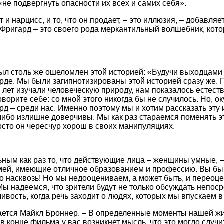
«не подвергнуть опасности их всех и самих себя».
и нарцисс, и то, что он продает, – это иллюзия, – добавляе
 Фригард – это своего рода меркантильный волшебник, кото
ыл столь же ошеломлен этой историей: «Будучи выходцами 
е. Мы были загипнотизированы этой историей сразу же. Пр
лет изучали человеческую природу, нам показалось естеств
ворите себе: со мной этого никогда бы не случилось. Но, о
ард – среди нас. Именно поэтому мы и хотим рассказать эт
ибо излишне доверчивы. Мы как раз стараемся поменять это
росто он чересчур хорош в своих манипуляциях.
ьным как раз то, что действующие лица – женщины умные, 
й, имеющие отличное образованием и профессию. Вы бы ни
о насквозь! Но мы недооцениваем, а может быть, и переоце
ы надеемся, что зрители будут не только обсуждать непосре
вость, когда речь заходит о людях, которых мы впускаем в
лашается Майкл Броннер. – В определенные моменты нашей 
 конце фильма у вас возникнет мысль, что это могло случит