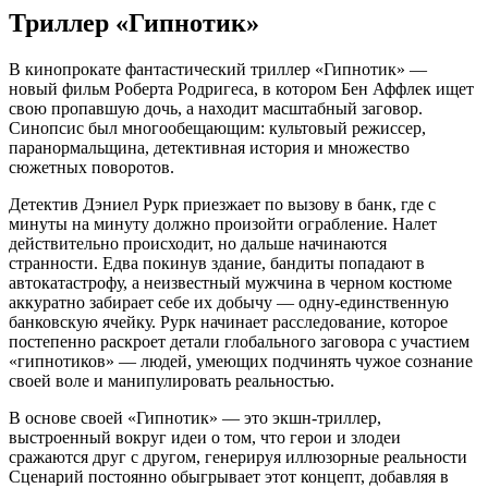
Триллер «Гипнотик»
В кинопрокате фантастический триллер «Гипнотик» —
новый фильм Роберта Родригеса, в котором Бен Аффлек ищет
свою пропавшую дочь, а находит масштабный заговор.
Синопсис был многообещающим: культовый режиссер,
паранормальщина, детективная история и множество
сюжетных поворотов.
Детектив Дэниел Рурк приезжает по вызову в банк, где с
минуты на минуту должно произойти ограбление. Налет
действительно происходит, но дальше начинаются
странности. Едва покинув здание, бандиты попадают в
автокатастрофу, а неизвестный мужчина в черном костюме
аккуратно забирает себе их добычу — одну-единственную
банковскую ячейку. Рурк начинает расследование, которое
постепенно раскроет детали глобального заговора с участием
«гипнотиков» — людей, умеющих подчинять чужое сознание
своей воле и манипулировать реальностью.
В основе своей «Гипнотик» — это экшн-триллер,
выстроенный вокруг идеи о том, что герои и злодеи
сражаются друг с другом, генерируя иллюзорные реальности
Сценарий постоянно обыгрывает этот концепт, добавляя в