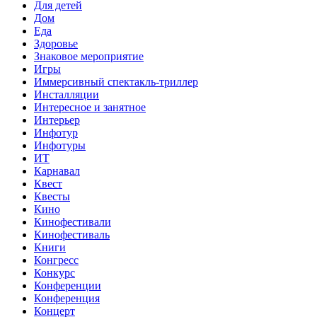
Для детей
Дом
Еда
Здоровье
Знаковое мероприятие
Игры
Иммерсивный спектакль-триллер
Инсталляции
Интересное и занятное
Интерьер
Инфотур
Инфотуры
ИТ
Карнавал
Квест
Квесты
Кино
Кинофестивали
Кинофестиваль
Книги
Конгресс
Конкурс
Конференции
Конференция
Концерт