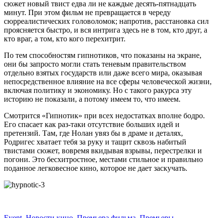
сюжет новый твист едва ли не каждые десять-пятнадцать
минут. При этом фильм не превращается в череду
сюрреалистических головоломок; напротив, расстановка сил
проясняется быстро, и вся интрига здесь не в том, кто друг, а
кто враг, а том, кто кого перехитрит.
По тем способностям гипнотиков, что показаны на экране,
они бы запросто могли стать теневым правительством
отдельно взятых государств или даже всего мира, оказывая
непосредственное влияние на все сферы человеческой жизни,
включая политику и экономику. Но с такого ракурса эту
историю не показали, а потому имеем то, что имеем.
Смотрится «Гипнотик» при всех недостатках вполне бодро.
Его спасает как раз-таки отсутствие больших идей и
претензий. Там, где Нолан увяз бы в драме и деталях,
Родригес хватает тебя за руку и тащит сквозь набитый
твистами сюжет, вовремя вкидывая взрывы, перестрелки и
погони. Это бесхитростное, местами стильное и правильно
поданное легковесное кино, которое не дает заскучать.
Event
,
Новости кино
,
Премьера фильма
,
Премьеры