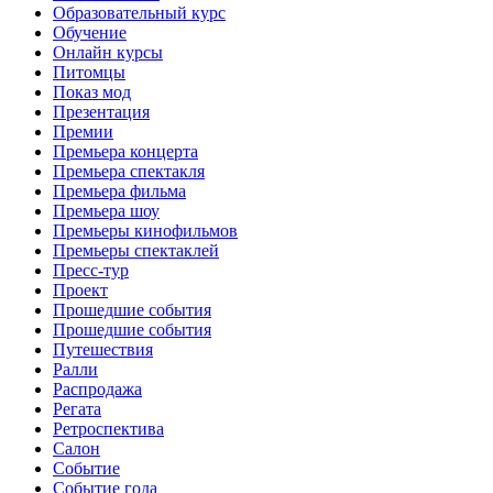
Образовательный курс
Обучение
Онлайн курсы
Питомцы
Показ мод
Презентация
Премии
Премьера концерта
Премьера спектакля
Премьера фильма
Премьера шоу
Премьеры кинофильмов
Премьеры спектаклей
Пресс-тур
Проект
Прошедшие события
Прошедшие события
Путешествия
Ралли
Распродажа
Регата
Ретроспектива
Салон
Событие
Событие года