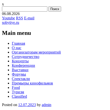
x
Найти:
06.08.2026
Youtube
RSS
E-mail
sobytiye.ru
Main menu
Skip
Главная
to
О нас
content
Организаторам мероприятий
Сотрудничество
Концерты
Конференции
Выставки
Форумы
Спектакли
Премьеры кинофильмов
Food
Туризм
Сlassified
Posted on
12.07.2023
by
admin