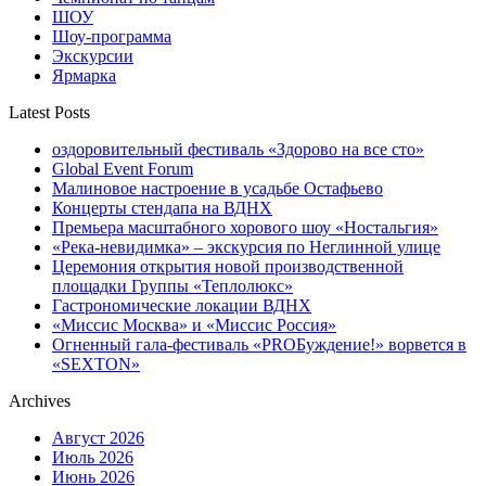
ШОУ
Шоу-программа
Экскурсии
Ярмарка
Latest Posts
оздоровительный фестиваль «Здорово на все сто»
Global Event Forum
Малиновое настроение в усадьбе Остафьево
Концерты стендапа на ВДНХ
Премьера масштабного хорового шоу «Ностальгия»
«Река-невидимка» – экскурсия по Неглинной улице
Церемония открытия новой производственной
площадки Группы «Теплолюкс»
Гастрономические локации ВДНХ
«Миссис Москва» и «Миссис Россия»
Огненный гала-фестиваль «PROБуждение!» ворвется в
«SEXTON»
Archives
Август 2026
Июль 2026
Июнь 2026