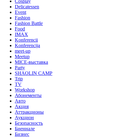
Cosplay
Delicatessen
Event
Fashion
Fashion Battle
Food
IMAX
Konferencii
Konferencija
meet-up
Meetup
MICE-выставка
Party
SHAOLIN CAMP
Trip
TV
Workshop
Абонементы
Авто
Акция
Аттракционы
Аукцион
Безопасность
Биеннале
Бизнес