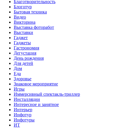
Благотворительность
Блоготур
Бытовая техника
Видео
Викторина
Выставка фоторабот
Выставки
Гаджет
Гаджеты
Гастрономия
Дегустация
День рождения
Для детей
Дом
Еда
Здоровье
Знаковое мероприятие
Игры
Иммерсивный спектакль-триллер
Инсталляции
Интересное и занятное
Интерьер
Инфотур
Инфотуры
ИТ