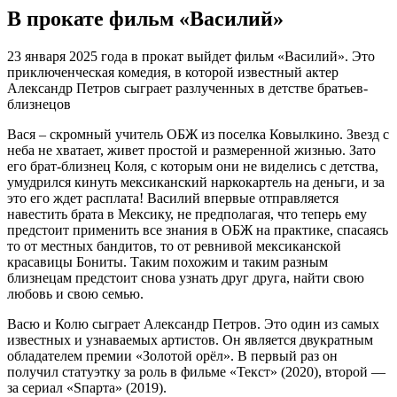
В прокате фильм «Василий»
23 января 2025 года в прокат выйдет фильм «Василий». Это
приключенческая комедия, в которой известный актер
Александр Петров сыграет разлученных в детстве братьев-
близнецов
Вася – скромный учитель ОБЖ из поселка Ковылкино. Звезд с
неба не хватает, живет простой и размеренной жизнью. Зато
его брат-близнец Коля, с которым они не виделись с детства,
умудрился кинуть мексиканский наркокартель на деньги, и за
это его ждет расплата! Василий впервые отправляется
навестить брата в Мексику, не предполагая, что теперь ему
предстоит применить все знания в ОБЖ на практике, спасаясь
то от местных бандитов, то от ревнивой мексиканской
красавицы Бониты. Таким похожим и таким разным
близнецам предстоит снова узнать друг друга, найти свою
любовь и свою семью.
Васю и Колю сыграет Александр Петров. Это один из самых
известных и узнаваемых артистов. Он является двукратным
обладателем премии «Золотой орёл». В первый раз он
получил статуэтку за роль в фильме «Текст» (2020), второй —
за сериал «Sпарта» (2019).