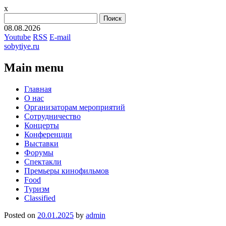
x
Найти:
08.08.2026
Youtube
RSS
E-mail
sobytiye.ru
Main menu
Skip
Главная
to
О нас
content
Организаторам мероприятий
Сотрудничество
Концерты
Конференции
Выставки
Форумы
Спектакли
Премьеры кинофильмов
Food
Туризм
Сlassified
Posted on
20.01.2025
by
admin