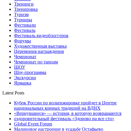
Тренинги
Тренировка
Туризм
Турниры
Фестивали
Фестиваль
Фестиваль видеоблоггеров
Форумы
Художественная выставка
Церемония награждения
Чемпионат
Чемпионат по танцам
ШОУ
Шоу-программа
Экскурсии
Ярмарка
Latest Posts
Кубок России по вольтижировке пройдет в Центре
национальных конных традиций на ВДНХ
«Вернувшиеся» — история, в которую возвращаются
оздоровительный фестиваль «Здорово на все сто»
Global Event Forum
Малиновое настроение в усадьбе Остафьево