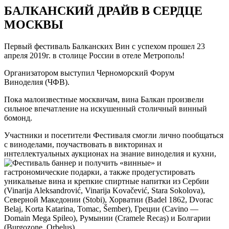
БАЛКАНСКИЙ ДРАЙВ В СЕРДЦЕ
МОСКВЫ
Первый фестиваль Балканских Вин с успехом прошел 23
апреля 2019г. в столице России в отеле Метрополь!
Организатором выступил Черноморский Форум
Виноделия (ЧФВ).
Пока малоизвестные москвичам, вина Балкан произвели
сильное впечатление на искушенный столичный винный
бомонд.
Участники и посетители Фестиваля смогли лично пообщаться
с виноделами, поучаствовать в викторинах и
интеллектуальных аукционах на знание виноделия и кухни,
и получить «винные» и
гастрономические подарки, а также продегустировать
уникальные вина и крепкие спиртные напитки из Сербии
(Vinarija Aleksandrović, Vinarija Kovačević, Stara Sokolova),
Северной Македонии (Stobi), Хорватии (Badel 1862, Dvorac
Belaj, Korta Katarina, Tomac, Šember), Греции (Cavino —
Domain Mega Spileo), Румынии (Cramele Recaș) и Болгарии
(Burgozone, Orbelus).