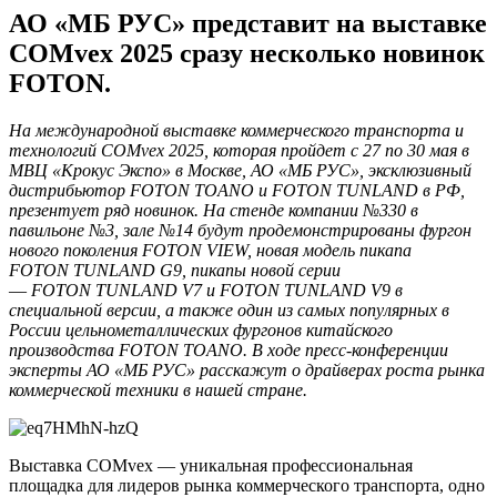
АО «МБ РУС» представит на выставке
COMvex 2025 сразу несколько новинок
FOTON.
На международной
выставке коммерческого транспорта
и
технологий
C
OMv
ex
2025, которая пройдет с 27 по 30 мая в
МВЦ «Крокус Экспо» в Москве,
АО «МБ РУС»,
эксклюзивный
дистрибьютор
FOTON
TOANO
и
FOTON
TUNLAND
в РФ
,
презентует ряд новинок. На стенде компании №330 в
павильоне №3, зале №14 будут продемонстрированы
фургон
нового поколения
FOTON
VIEW
,
новая модель пикапа
FOTON
TUNLAND
G
9, пикапы новой серии
—
FOTON
TUNLAND
V
7
и
FOTON
TUNLAND
V
9 в
специальной версии, а также один из самых популярных в
России цельнометаллических фургонов китайского
производства
FOTON
TOANO
.
В ходе пресс-конференции
эксперты АО «МБ РУС» расскажут о драйверах роста рынка
комм
ерческой техники в нашей стране.
Выставка COMvex — уникальная профессиональная
площадка для лидеров рынка коммерческого транспорта, одно