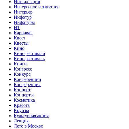
Инсталляции
Интересное и занятное
Интерьер
Инфотур
Инфотуры
ИТ
Карнавал
Квест
Квесты
Кино
Кинофестивали
Кинофестиваль
Книги
Конгресс
Конкурс
Конференции
Конференция
Концерт
Концерты
Косметика
Красота
Круизы
Культурная акция
Лекция
Лето в Москве