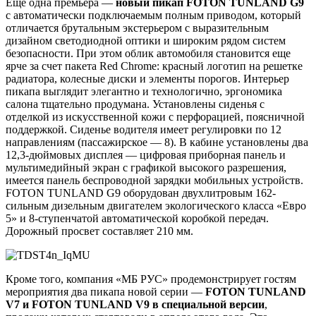
Еще одна премьера —
новый
пикап FOTON
TUNLAND
G9
с автоматически подключаемым полным приводом, который
отличается брутальным экстерьером с выразительным
дизайном светодиодной оптики и широким рядом систем
безопасности. При этом облик автомобиля становится еще
ярче за счет пакета Red Chrome: красный логотип на решетке
радиатора, колесные диски и элементы порогов. Интерьер
пикапа выглядит элегантно и технологично, эргономика
салона тщательно продумана. Установлены сиденья с
отделкой из искусственной кожи с перфорацией, поясничной
поддержкой. Сиденье водителя имеет регулировки по 12
направлениям (пассажирское — 8). В кабине установлены два
12,3-дюймовых дисплея — цифровая приборная панель и
мультимедийный экран с графикой высокого разрешения,
имеется панель беспроводной зарядки мобильных устройств.
FOTON TUNLAND G9 оборудован двухлитровым 162-
сильным дизельным двигателем экологического класса «Евро
5» и 8-ступенчатой автоматической коробкой передач.
Дорожный просвет составляет 210 мм.
Кроме того, компания «МБ РУС» продемонстрирует гостям
мероприятия два пикапа новой серии —
FOTON TUNLAND
V7 и FOTON TUNLAND V9 в специальной версии
,