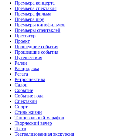
Премьера концерта
Премьера спектакля
Премьера фильма
Премьера шоу
Премьеры кинофильмов
Премьеры спектаклей
Пресс-тур
Проект
Прошедшие события
Прошедшие события
Путешествия
Ралли
Распродажа
Регата
Ретроспектива
Салон
Событие
Событие года
Спектакли
Спорт
Стиль жизни
Танцевальный марафон
Творческий вечер
Театр
Театрализованная экскурсия