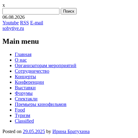
x
Найти:
06.08.2026
Youtube
RSS
E-mail
sobytiye.ru
Main menu
Skip
Главная
to
О нас
content
Организаторам мероприятий
Сотрудничество
Концерты
Конференции
Выставки
Форумы
Спектакли
Премьеры кинофильмов
Food
Туризм
Сlassified
Posted on
29.05.2025
by
Ирина Братухина