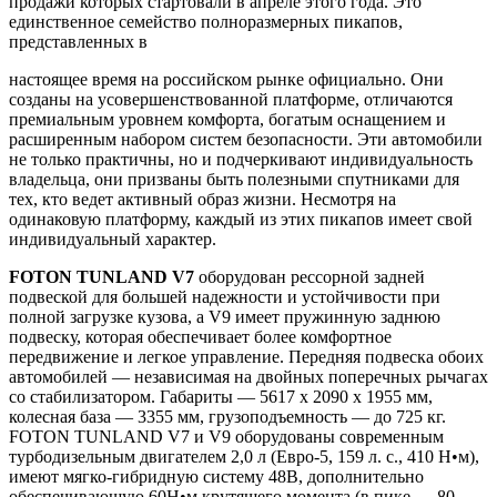
продажи которых стартовали в апреле этого года. Это
единственное семейство полноразмерных пикапов,
представленных в
настоящее время на российском рынке официально. Они
созданы на усовершенствованной платформе, отличаются
премиальным уровнем комфорта, богатым оснащением и
расширенным набором систем безопасности. Эти автомобили
не только практичны, но и подчеркивают индивидуальность
владельца, они призваны быть полезными спутниками для
тех, кто ведет активный образ жизни. Несмотря на
одинаковую платформу, каждый из этих пикапов имеет свой
индивидуальный характер.
FOTON TUNLAND V7
оборудован рессорной задней
подвеской для большей надежности и устойчивости при
полной загрузке кузова, а V9 имеет пружинную заднюю
подвеску, которая обеспечивает более комфортное
передвижение и легкое управление. Передняя подвеска обоих
автомобилей — независимая на двойных поперечных рычагах
со стабилизатором. Габариты — 5617 х 2090 х 1955 мм,
колесная база — 3355 мм, грузоподъемность — до 725 кг.
FOTON TUNLAND V7 и V9 оборудованы современным
турбодизельным двигателем 2,0 л (Евро-5, 159 л. с., 410 Н•м),
имеют мягко-гибридную систему 48В, дополнительно
обеспечивающую 60Н•м крутящего момента (в пике — 80