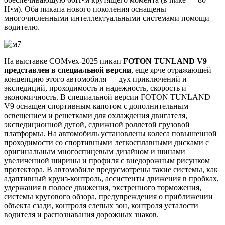
Н•м). Оба пикапа нового поколения оснащены
многочисленными интеллектуальными системами помощи
водителю.
На выставке COMvex-2025 пикап
FOTON
TUNLAND
V9
представлен в специальной версии
, еще ярче отражающей
концепцию этого автомобиля — дух приключений и
экспедиций, проходимость и надежность, скорость и
экономичность. В специальной версии FOTON TUNLAND
V9 оснащен спортивным капотом с дополнительным
освещением и решетками для охлаждения двигателя,
экспедиционной дугой, сдвижной роллетой грузовой
платформы. На автомобиль установлены колеса повышенной
проходимости со спортивными легкосплавными дисками с
оригинальным многоспицевым дизайном и шинами
увеличенной ширины и профиля с внедорожным рисунком
протектора. В автомобиле предусмотрены такие системы, как
адаптивный круиз-контроль, ассистенты движения в пробках,
удержания в полосе движения, экстренного торможения,
системы кругового обзора, предупреждения о приближении
объекта сзади, контроля слепых зон, контроля усталости
водителя и распознавания дорожных знаков.