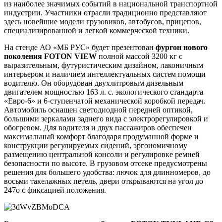
из наиболее значимых событий в национальной транспортной
индустрии. Участники отрасли традиционно представляют
здесь новейшие модели грузовиков, автобусов, прицепов,
специализированной и легкой коммерческой техники.
На стенде АО «МБ РУС» будет презентован
фургон
нового
поколения
FOTON
VIEW
полной массой 3200 кг
с
выразительным, футуристическим дизайном, лаконичным
интерьером и наличием интеллектуальных систем помощи
водителю. Он оборудован двухлитровым дизельным
двигателем мощностью 163 л. с. экологического стандарта
«Евро-6» и 6-ступенчатой механической коробкой передач.
Автомобиль оснащен светодиодной передней оптикой,
большими зеркалами заднего вида с электрорегулировкой и
обогревом. Для водителя и двух пассажиров обеспечен
максимальный комфорт благодаря продуманной форме и
конструкции регулируемых сидений, эргономичному
размещению центральной консоли и регулировке ремней
безопасности по высоте. В грузовом отсеке предусмотрены
решения для большего удобства: лючок для длинномеров, до
восьми такелажных петель, двери открываются на угол до
247о с фиксацией положения.