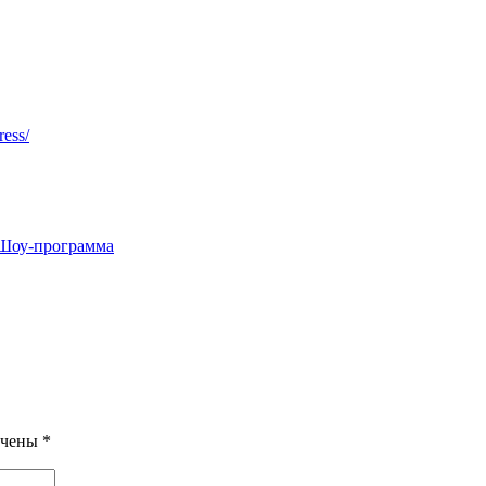
ress/
Шоу-программа
ечены
*