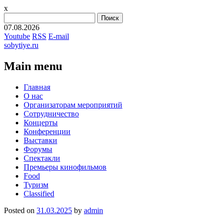
x
Найти:
07.08.2026
Youtube
RSS
E-mail
sobytiye.ru
Main menu
Skip
Главная
to
О нас
content
Организаторам мероприятий
Сотрудничество
Концерты
Конференции
Выставки
Форумы
Спектакли
Премьеры кинофильмов
Food
Туризм
Сlassified
Posted on
31.03.2025
by
admin