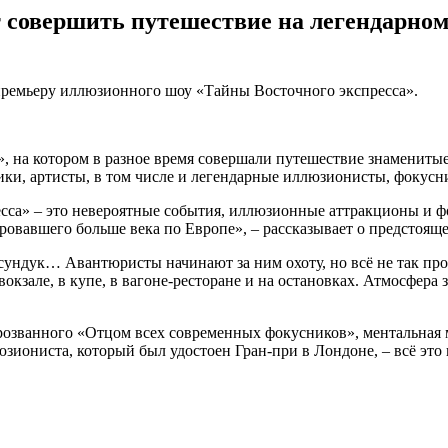
совершить путешествие на легендарном В
 премьеру иллюзионного шоу «Тайны Восточного экспресса».
, на котором в разное время совершали путешествие знаменитые
ики, артисты, в том числе и легендарные иллюзионисты, фокусн
сса» – это невероятные события, иллюзионные аттракционы и 
ровавшего больше века по Европе», – рассказывает о предстоящ
ундук… Авантюристы начинают за ним охоту, но всё не так прост
кзале, в купе, в вагоне-ресторане и на остановках. Атмосфера 
розванного «Отцом всех современных фокусников», ментальная 
юзиониста, который был удостоен Гран-при в Лондоне, – всё эт