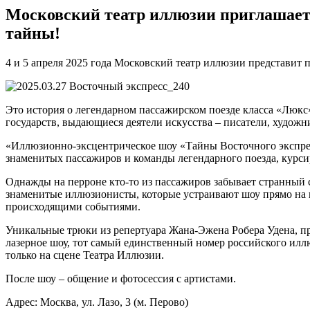
Московский театр иллюзии приглашает 
тайны!
4 и 5 апреля 2025 года Московский театр иллюзии представит
Это история о легендарном пассажирском поезде класса «Люкс»
государств, выдающиеся деятели искусства – писатели, художн
«Иллюзионно-эксцентрическое шоу «Тайны Восточного экспре
знаменитых пассажиров и команды легендарного поезда, курси
Однажды на перроне кто-то из пассажиров забывает странный с
знаменитые иллюзионисты, которые устраивают шоу прямо на во
происходящими событиями.
Уникальные трюки из репертуара Жана-Эжена Робера Удена, п
лазерное шоу, тот самый единственный номер российского илл
только на сцене Театра Иллюзии.
После шоу – общение и фотосессия с артистами.
Адрес: Москва, ул. Лазо, 3 (м. Перово)