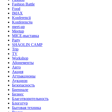
Fashion Battle
Food
IMAX
Konferencii
Konferencija
meet-up
Meetup
MICE-выставка
Party
SHAOLIN CAMP
Trip
TV
Workshop
Абонементы
Авто
Акция
Аттракционы
Аукцион
Безопасность
Биеннале
Бизнес
Благотворительность
Блоготур
Бытовая техника