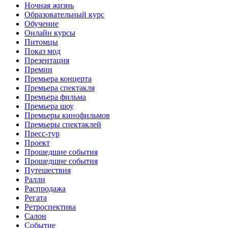
Ночная жизнь
Образовательный курс
Обучение
Онлайн курсы
Питомцы
Показ мод
Презентация
Премии
Премьера концерта
Премьера спектакля
Премьера фильма
Премьера шоу
Премьеры кинофильмов
Премьеры спектаклей
Пресс-тур
Проект
Прошедшие события
Прошедшие события
Путешествия
Ралли
Распродажа
Регата
Ретроспектива
Салон
Событие