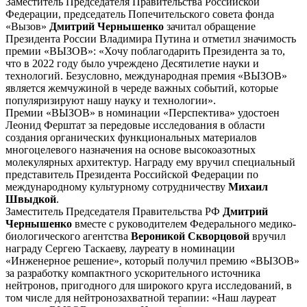
Заместитель Председателя Правительства Российской
Федерации, председатель Попечительского совета фонда
«Вызов»
Дмитрий Чернышенко
зачитал обращение
Президента России Владимира Путина и отметил значимость
премии «ВЫЗОВ»: «Хочу поблагодарить Президента за то,
что в 2022 году было учреждено Десятилетие науки и
технологий. Безусловно, международная премия «ВЫЗОВ»
является жемчужиной в череде важных событий, которые
популяризируют нашу науку и технологии».
Премии «ВЫЗОВ» в номинации «Перспектива» удостоен
Леонид Ферштат за передовые исследования в области
создания органических функциональных материалов
многоцелевого назначения на основе высокоазотных
молекулярных архитектур. Награду ему вручил специальный
представитель Президента Российской Федерации по
международному культурному сотрудничеству
Михаил
Швыдкой
.
Заместитель Председателя Правительства РФ
Дмитрий
Чернышенко
вместе с руководителем Федерального медико-
биологического агентства
Вероникой Скворцовой
вручил
награду Сергею Таскаеву, лауреату в номинации
«Инженерное решение», который получил премию «ВЫЗОВ»
за разработку компактного ускорительного источника
нейтронов, пригодного для широкого круга исследований, в
том числе для нейтронозахватной терапии: «Наш лауреат