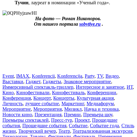
Тучин
, лауреат в номинации «Ученый года».
На фото — Роман Никоноров.
От нашего портала
sobytiye.ru
.
Event
,
IMAX
,
Konferencii
,
Konferencija
,
Party
,
TV
,
Видео
,
Выставки
,
Гаджет
,
Гаджеты
,
Знаковое мероприятие
,
Иммерсивный спектакль-триллер
,
Интересное и занятное
,
ИТ
,
Кино
,
Кинофестивали
,
Кинофестиваль
,
Конференции
,
Конференция
,
Концерт
,
Концерты
,
Культурная акция
,
Личность
,
лучшее событие
,
Маркетинг
,
Медиафорум
,
Мероприятие
,
Мероприятия
,
Мюзикл
,
Наука и техника
,
Новости кино
,
Презентация
,
Премии
,
Премьера шоу
,
Премьеры спектаклей
,
Пресс-тур
,
Проект
,
Прошедшие
события
,
Прошедшие события
,
Событие
,
Событие года
,
Стиль
жизни
,
Творческий вечер
,
Театр
,
Театрализованная экскурсия
,
Технологии
,
Товары
,
Фестивали
,
Фестиваль
,
Церемония