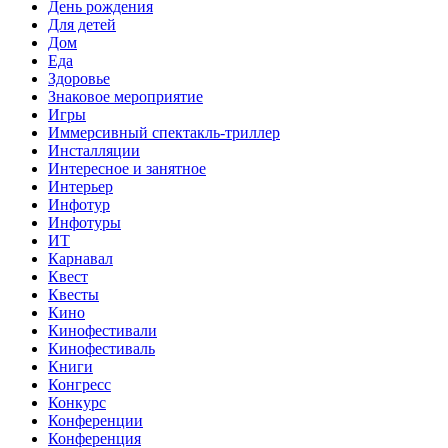
День рождения
Для детей
Дом
Еда
Здоровье
Знаковое мероприятие
Игры
Иммерсивный спектакль-триллер
Инсталляции
Интересное и занятное
Интерьер
Инфотур
Инфотуры
ИТ
Карнавал
Квест
Квесты
Кино
Кинофестивали
Кинофестиваль
Книги
Конгресс
Конкурс
Конференции
Конференция