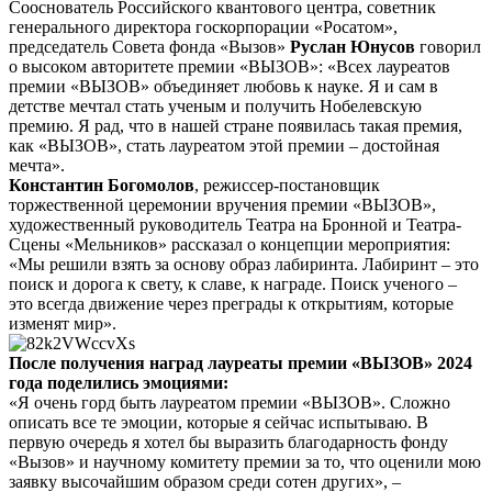
Сооснователь Российского квантового центра, советник
генерального директора госкорпорации «Росатом»,
председатель Совета фонда «Вызов»
Руслан Юнусов
говорил
о высоком авторитете премии «ВЫЗОВ»: «Всех лауреатов
премии «ВЫЗОВ» объединяет любовь к науке. Я и сам в
детстве мечтал стать ученым и получить Нобелевскую
премию. Я рад, что в нашей стране появилась такая премия,
как «ВЫЗОВ», стать лауреатом этой премии – достойная
мечта».
Константин Богомолов
, режиссер-постановщик
торжественной церемонии вручения премии «ВЫЗОВ»,
художественный руководитель Театра на Бронной и Театра-
Сцены «Мельников» рассказал о концепции мероприятия:
«Мы решили взять за основу образ лабиринта. Лабиринт – это
поиск и дорога к свету, к славе, к награде. Поиск ученого –
это всегда движение через преграды к открытиям, которые
изменят мир».
После получения наград лауреаты премии «ВЫЗОВ» 2024
года поделились эмоциями:
«Я очень горд быть лауреатом премии «ВЫЗОВ». Сложно
описать все те эмоции, которые я сейчас испытываю. В
первую очередь я хотел бы выразить благодарность фонду
«Вызов» и научному комитету премии за то, что оценили мою
заявку высочайшим образом среди сотен других», –