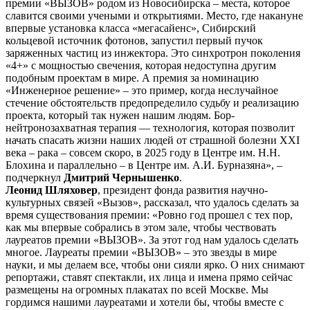
премии «ВЫЗОВ» родом из Новосибирска – места, которое
славится своими учеными и открытиями. Место, где накануне
впервые установка класса «мегасайенс», Сибирский
кольцевой источник фотонов, запустил первый пучок
заряженных частиц из инжектора. Это синхротрон поколения
«4+» с мощностью свечения, которая недоступна другим
подобным проектам в мире. А премия за номинацию
«Инженерное решение» – это пример, когда неслучайное
стечение обстоятельств предопределило судьбу и реализацию
проекта, который так нужен нашим людям. Бор-
нейтронозахватная терапия — технология, которая позволит
начать спасать жизни наших людей от страшной болезни XXI
века – рака – совсем скоро, в 2025 году в Центре им. Н.Н.
Блохина и параллельно – в Центре им. А.И. Бурназяна», –
подчеркнул
Дмитрий Чернышенко
.
Леонид Шляховер
, президент фонда развития научно-
культурных связей «Вызов», рассказал, что удалось сделать за
время существования премии: «Ровно год прошел с тех пор,
как мы впервые собрались в этом зале, чтобы чествовать
лауреатов премии «ВЫЗОВ». За этот год нам удалось сделать
многое. Лауреаты премии «ВЫЗОВ» – это звезды в мире
науки, и мы делаем все, чтобы они сияли ярко. О них снимают
репортажи, ставят спектакли, их лица и имена прямо сейчас
размещены на огромных плакатах по всей Москве. Мы
гордимся нашими лауреатами и хотели бы, чтобы вместе с