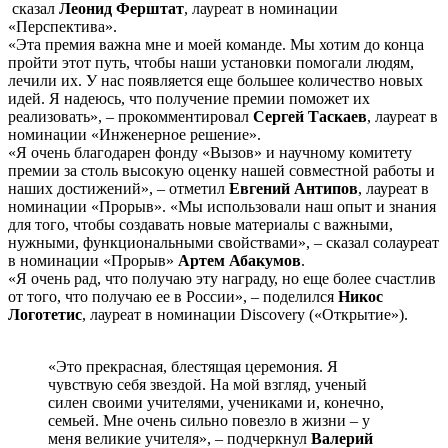
сказал
Леонид Ферштат
, лауреат в номинации
«Перспектива».
«Эта премия важна мне и моей команде. Мы хотим до конца
пройти этот путь, чтобы наши установки помогали людям,
лечили их. У нас появляется еще большее количество новых
идей. Я надеюсь, что получение премии поможет их
реализовать», – прокомментировал
Сергей Таскаев
, лауреат в
номинации «Инженерное решение».
«Я очень благодарен фонду «Вызов» и научному комитету
премии за столь высокую оценку нашей совместной работы и
наших достижений», – отметил
Евгений Антипов
, лауреат в
номинации «Прорыв». «Мы использовали наш опыт и знания
для того, чтобы создавать новые материалы с важными,
нужными, функциональными свойствами», – сказал солауреат
в номинации «Прорыв»
Артем Абакумов
.
«Я очень рад, что получаю эту награду, но еще более счастлив
от того, что получаю ее в России», – поделился
Никос
Логотетис
, лауреат в номинации Discovery («Открытие»).
«Это прекрасная, блестящая церемония. Я
чувствую себя звездой. На мой взгляд, ученый
силен своими учителями, учениками и, конечно,
семьей. Мне очень сильно повезло в жизни – у
меня великие учителя», – подчеркнул
Валерий