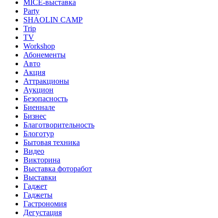
MICE-выставка
Party
SHAOLIN CAMP
Trip
TV
Workshop
Абонементы
Авто
Акция
Аттракционы
Аукцион
Безопасность
Биеннале
Бизнес
Благотворительность
Блоготур
Бытовая техника
Видео
Викторина
Выставка фоторабот
Выставки
Гаджет
Гаджеты
Гастрономия
Дегустация