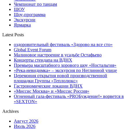
Чемпионат по танцам
ШОУ
Шоу-программа
Экскурсии
Ярмарка
Latest Posts
оздоровительный фестиваль «Здорово на все сто»
Global Event Forum
Малиновое настроение в усадьбе Остафьево
Концерты стендапа на ВДНХ
Премьера масштабного хорового шоу «Ностальгия»
«Река-невидимка» – экскурсия по Неглинной улице
Церемония открытия новой производственной
площадки Группы «Теплолюкс»
Гастрономические локации ВДНХ
«Миссис Москва» и «Миссис Россия»
Огненный гала-фестиваль «PROБуждение!» ворвется в
«SEXTON»
Archives
Август 2026
Июль 2026