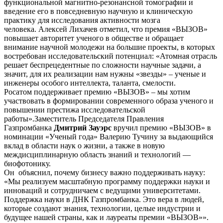
функциональной магнитно-резонансной томографии и
введение его в повседневную научную и клиническую
практику для исследования активности мозга
человека. Алексей Лихачев отметил, что премия «ВЫЗОВ»
повышает авторитет ученого в обществе и обращает
внимание научной молодежи на большие проекты, в которых
востребован исследовательский потенциал: «Атомная отрасль
решает беспрецедентные по сложности научные задачи, а
значит, для их реализации нам нужны «звезды» – ученые и
инженеры особого интеллекта, таланта, смелости.
Росатом поддерживает премию «ВЫЗОВ» – мы хотим
участвовать в формировании современного образа ученого и
повышении престижа исследовательской
работы».Заместитель Председателя Правления
Газпромбанка
Дмитрий Зауэрс
вручил премию «ВЫЗОВ» в
номинации «Ученый года» Валерию Тучину за выдающийся
вклад в области наук о жизни, а также в новую
междисциплинарную область знаний и технологий —
биофотонику.
Он объяснил, почему бизнесу важно поддерживать науку:
«Мы реализуем масштабную программу поддержки науки и
инноваций и сотрудничаем с ведущими университетами.
Поддержка науки в ДНК Газпромбанка. Это вера в людей,
которые создают знания, технологии, целые индустрии и
будущее нашей страны, как и лауреаты премии «ВЫЗОВ»».