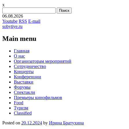
x
Найти:
06.08.2026
Youtube
RSS
E-mail
sobytiye.ru
Main menu
Skip
Главная
to
О нас
content
Организаторам мероприятий
Сотрудничество
Концерты
Конференции
Выставки
Форумы
Спектакли
Премьеры кинофильмов
Food
Туризм
Сlassified
Posted on
20.12.2024
by
Ирина Братухина