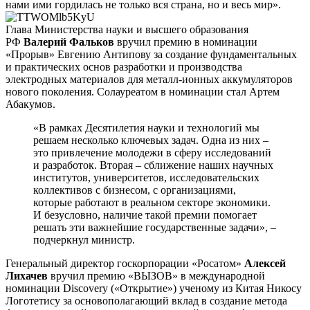
нами ими гордилась не только вся страна, но и весь мир».
Глава Министерства науки и высшего образования
РФ
Валерий Фальков
вручил премию в номинации
«Прорыв» Евгению Антипову за создание фундаментальных
и практических основ разработки и производства
электродных материалов для металл-ионных аккумуляторов
нового поколения. Солауреатом в номинации стал Артем
Абакумов.
«В рамках Десятилетия науки и технологий мы
решаем несколько ключевых задач. Одна из них –
это привлечение молодежи в сферу исследований
и разработок. Вторая – сближение наших научных
институтов, университетов, исследовательских
коллективов с бизнесом, с организациями,
которые работают в реальном секторе экономики.
И безусловно, наличие такой премии помогает
решать эти важнейшие государственные задачи», –
подчеркнул министр.
Генеральный директор госкорпорации «Росатом»
Алексей
Лихачев
вручил премию «ВЫЗОВ» в международной
номинации Discovery («Открытие») ученому из Китая Никосу
Логотетису за основополагающий вклад в создание метода