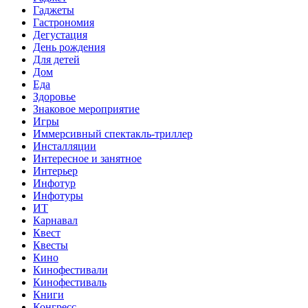
Гаджеты
Гастрономия
Дегустация
День рождения
Для детей
Дом
Еда
Здоровье
Знаковое мероприятие
Игры
Иммерсивный спектакль-триллер
Инсталляции
Интересное и занятное
Интерьер
Инфотур
Инфотуры
ИТ
Карнавал
Квест
Квесты
Кино
Кинофестивали
Кинофестиваль
Книги
Конгресс