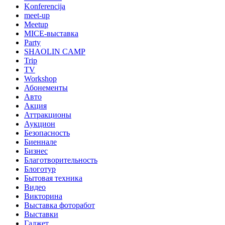
Konferencija
meet-up
Meetup
MICE-выставка
Party
SHAOLIN CAMP
Trip
TV
Workshop
Абонементы
Авто
Акция
Аттракционы
Аукцион
Безопасность
Биеннале
Бизнес
Благотворительность
Блоготур
Бытовая техника
Видео
Викторина
Выставка фоторабот
Выставки
Гаджет