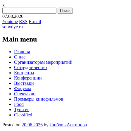
x
Найти:
07.08.2026
Youtube
RSS
E-mail
sobytiye.ru
Main menu
Skip
Главная
to
О нас
content
Организаторам мероприятий
Сотрудничество
Концерты
Конференции
Выставки
Форумы
Спектакли
Премьеры кинофильмов
Food
Туризм
Сlassified
Posted on
20.06.2026
by
Любовь Антипова