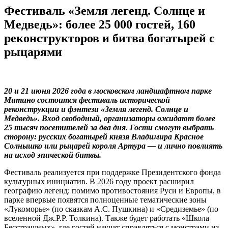
Фестиваль «Земля легенд. Солнце и
Медведь»: более 25 000 гостей, 160
реконструкторов и битва богатырей с
рыцарями
20 и 21 июня 2026 года в московском ландшафтном парке
Митино состоится фестиваль исторической
реконструкции и фэнтези «Земля легенд. Солнце и
Медведь». Вход свободный, организаторы ожидают более
25 тысяч посетителей за два дня. Гости смогут выбрать
сторону: русских богатырей князя Владимира Красное
Солнышко или рыцарей короля Артура — и лично повлиять
на исход эпической битвы.
Фестиваль реализуется при поддержке Президентского фонда
культурных инициатив. В 2026 году проект расширил
географию легенд: помимо противостояния Руси и Европы, в
парке впервые появятся полноценные тематические зоны
«Лукоморье» (по сказкам А.С. Пушкина) и «Средиземье» (по
вселенной Дж.Р.Р. Толкина). Также будет работать «Школа
Бесстрашных», где гостей научат справляться с монстрами из