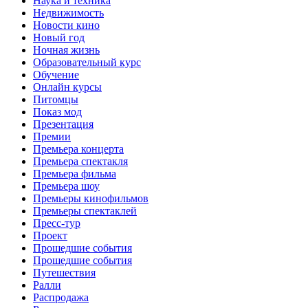
Наука и техника
Недвижимость
Новости кино
Новый год
Ночная жизнь
Образовательный курс
Обучение
Онлайн курсы
Питомцы
Показ мод
Презентация
Премии
Премьера концерта
Премьера спектакля
Премьера фильма
Премьера шоу
Премьеры кинофильмов
Премьеры спектаклей
Пресс-тур
Проект
Прошедшие события
Прошедшие события
Путешествия
Ралли
Распродажа