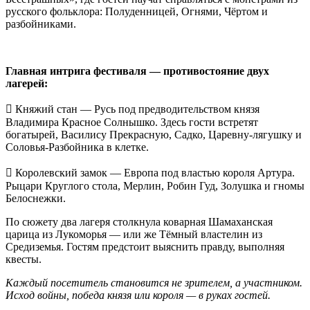
русского фольклора: Полуденницей, Огнями, Чёртом и
разбойниками.
Главная интрига фестиваля — противостояние двух
лагерей:
 Княжий стан — Русь под предводительством князя
Владимира Красное Солнышко. Здесь гости встретят
богатырей, Василису Прекрасную, Садко, Царевну-лягушку и
Соловья-Разбойника в клетке.
 Королевский замок — Европа под властью короля Артура.
Рыцари Круглого стола, Мерлин, Робин Гуд, Золушка и гномы
Белоснежки.
По сюжету два лагеря столкнула коварная Шамаханская
царица из Лукоморья — или же Тёмный властелин из
Средиземья. Гостям предстоит выяснить правду, выполняя
квесты.
Каждый посетитель становится не зрителем, а участником.
Исход войны, победа князя или короля — в руках гостей.