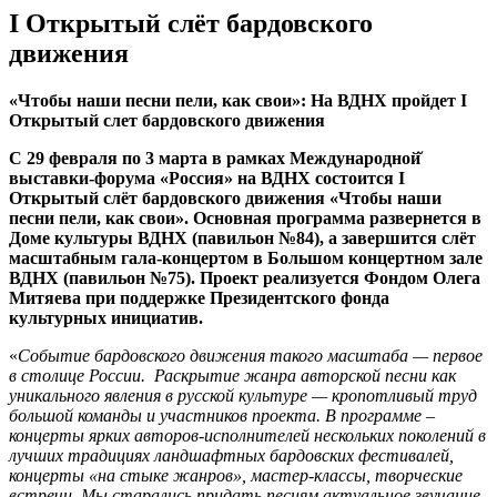
I Открытый слёт бардовского
движения
«Чтобы наши песни пели, как свои»: На ВДНХ пройдет I
Открытый слет бардовского движения
С 29 февраля по 3 марта в рамках Международной̆
выставки-форума «Россия» на ВДНХ состоится I
Открытый слёт бардовского движения «Чтобы наши
песни пели, как свои». Основная программа развернется в
Доме культуры ВДНХ (павильон №84), а завершится слёт
масштабным гала-концертом в Большом концертном зале
ВДНХ (павильон №75). Проект реализуется Фондом Олега
Митяева при поддержке Президентского фонда
культурных инициатив.
«
Событие бардовского движения такого масштаба — первое
в столице России. Раскрытие жанра авторской песни как
уникального явления в русской культуре — кропотливый труд
большой команды и участников проекта. В программе –
концерты ярких авторов-исполнителей нескольких поколений в
лучших традициях ландшафтных бардовских фестивалей,
концерты «на стыке жанров», мастер-классы, творческие
встречи. Мы старались придать песням актуальное звучание,