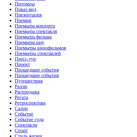
Питомцы
Показ мод
Презентация
Премии
Премьера концерта
Премьера спектакля
Премьера фильма
Премьера шоу
Премьеры кинофильмов
Премьеры спектаклей
Пресс-тур
Проект
Прошедшие события
Прошедшие события
Путешествия
Ралли
Распродажа
Регата
Ретроспектива
Салон
Событие
Событие года
Спектакли
Спорт
Стиль жизни