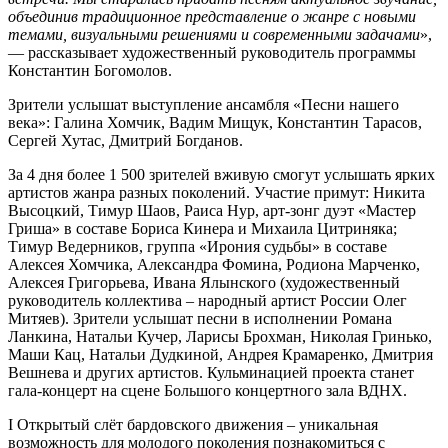
объединив традиционное представление о жанре с новыми
темами, визуальными решениями и современными задачами
»,
— рассказывает художественный руководитель программы
Константин Богомолов.
Зрители услышат выступление ансамбля «Песни нашего
века»: Галина Хомчик, Вадим Мищук, Константин Тарасов,
Сергей Хутас, Дмитрий Богданов.
За 4 дня более 1 500 зрителей вживую смогут услышать ярких
артистов жанра разных поколений. Участие примут: Никита
Высоцкий, Тимур Шаов, Раиса Нур, арт-зонг дуэт «Мастер
Гриша» в составе Бориса Кинера и Михаила Цитриняка;
Тимур Ведерников, группа «Ирония судьбы» в составе
Алексея Хомчика, Александра Фомина, Родиона Марченко,
Алексея Григорьева, Ивана Ялынского (художественный
руководитель коллектива – народный артист России Олег
Митяев). Зрители услышат песни в исполнении Романа
Ланкина, Натальи Кучер, Ларисы Брохман, Николая Гринько,
Маши Кац, Натальи Дудкиной, Андрея Крамаренко, Дмитрия
Вешнева и других артистов. Кульминацией проекта станет
гала-концерт на сцене Большого концертного зала ВДНХ.
I Открытый слёт бардовского движения – уникальная
возможность для молодого поколения познакомиться с