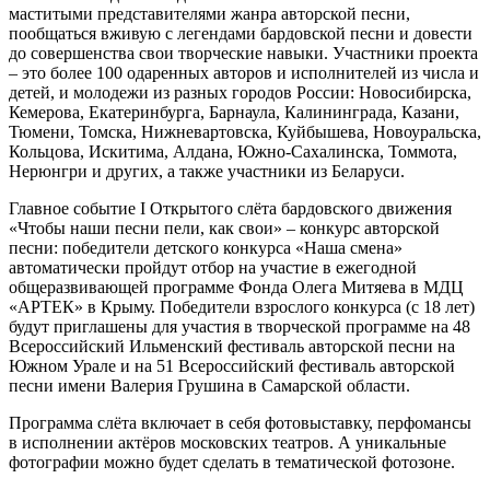
маститыми представителями жанра авторской песни,
пообщаться вживую с легендами бардовской песни и довести
до совершенства свои творческие навыки. Участники проекта
– это более 100 одаренных авторов и исполнителей из числа и
детей, и молодежи из разных городов России: Новосибирска,
Кемерова, Екатеринбурга, Барнаула, Калининграда, Казани,
Тюмени, Томска, Нижневартовска, Куйбышева, Новоуральска,
Кольцова, Искитима, Алдана, Южно-Сахалинска, Томмота,
Нерюнгри и других, а также участники из Беларуси.
Главное событие I Открытого слёта бардовского движения
«Чтобы наши песни пели, как свои» – конкурс авторской
песни: победители детского конкурса «Наша смена»
автоматически пройдут отбор на участие в ежегодной
общеразвивающей программе Фонда Олега Митяева в МДЦ
«АРТЕК» в Крыму. Победители взрослого конкурса (с 18 лет)
будут приглашены для участия в творческой программе на 48
Всероссийский Ильменский фестиваль авторской песни на
Южном Урале и на 51 Всероссийский фестиваль авторской
песни имени Валерия Грушина в Самарской области.
Программа слёта включает в себя фотовыставку, перфомансы
в исполнении актёров московских театров. А уникальные
фотографии можно будет сделать в тематической фотозоне.