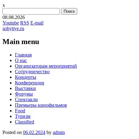
x
Найти:
08.08.2026
Youtube
RSS
E-mail
sobytiye.ru
Main menu
Skip
Главная
to
О нас
content
Организаторам мероприятий
Сотрудничество
Концерты
Конференции
Выставки
Форумы
Спектакли
Премьеры кинофильмов
Food
Туризм
Сlassified
Posted on
06.02.2024
by
admin