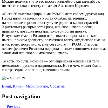
Можно подумать, что это просто каламбур ради каламбура,
но это отсылка к тексту писателя Анатолия Королева:
«С синей высоты эфира „имя Розы“ имеет совсем другой вид.
Перед нами на колючих кустах судьбы, на терниях,
на частоколе терновника (тут уже рдеют и капли страстей
Христовых) раскрывается роза, женское начало любви,
приманка, ловушка нектара, половой орган цветка.
В мужском имени Розанов открывается воронка женского
имени, причем древнего, возможней всего, иудейского имени
и уж точно восточного, а не северного — РОЗА. Эта роза
делает феномен Розанова парадоксальным слиянием, соитием,
эмблемой женского и мужского начала».
То есть, по сути, Розанов — это еврейская женщина в теле
немолодого русского националиста. Вот в чем, может быть,
его трагедия, и величие, и великая тайна.
Event
,
Книги
,
Мероприятие
,
Событие
Post navigation
← Previous