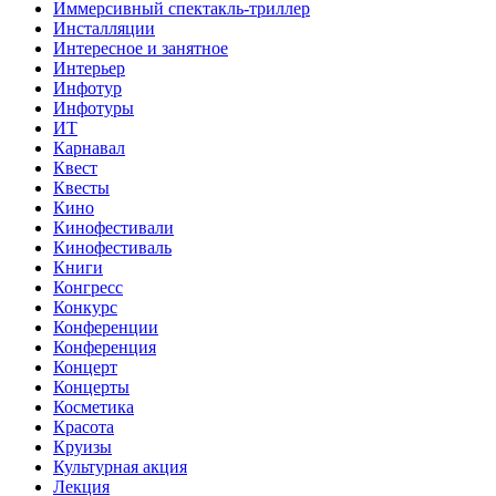
Иммерсивный спектакль-триллер
Инсталляции
Интересное и занятное
Интерьер
Инфотур
Инфотуры
ИТ
Карнавал
Квест
Квесты
Кино
Кинофестивали
Кинофестиваль
Книги
Конгресс
Конкурс
Конференции
Конференция
Концерт
Концерты
Косметика
Красота
Круизы
Культурная акция
Лекция