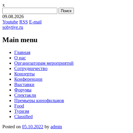
x
Найти:
09.08.2026
Youtube
RSS
E-mail
sobytiye.ru
Main menu
Skip
Главная
to
О нас
content
Организаторам мероприятий
Сотрудничество
Концерты
Конференции
Выставки
Форумы
Спектакли
Премьеры кинофильмов
Food
Туризм
Сlassified
Posted on
05.10.2022
by
admin