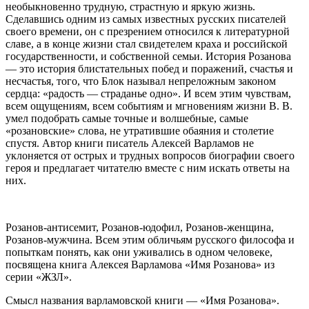
необыкновенно трудную, страстную и яркую жизнь.
Сделавшись одним из самых известных русских писателей
своего времени, он с презрением относился к литературной
славе, а в конце жизни стал свидетелем краха и российской
государственности, и собственной семьи. История Розанова
— это история блистательных побед и поражений, счастья и
несчастья, того, что Блок называл непреложным законом
сердца: «радость — страданье одно». И всем этим чувствам,
всем ощущениям, всем событиям и мгновениям жизни В. В.
умел подобрать самые точные и волшебные, самые
«розановские» слова, не утратившие обаяния и столетие
спустя. Автор книги писатель Алексей Варламов не
уклоняется от острых и трудных вопросов биографии своего
героя и предлагает читателю вместе с ним искать ответы на
них.
Розанов-антисемит, Розанов-юдофил, Розанов-женщина,
Розанов-мужчина. Всем этим обличьям русского философа и
попыткам понять, как они уживались в одном человеке,
посвящена книга Алексея Варламова «Имя Розанова» из
серии «ЖЗЛ».
Смысл названия варламовской книги — «Имя Розанова».