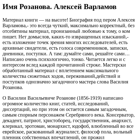
Имя Розанова. Алексей Варламов
Материал книги — на высоте! Биография под пером Алексея
Варламова,- это всегда чуткий, максимально корректный, без
отсебятины материал, пронизанный любовью к тому, о ком
пишет. Нет домыслов, каких-то извращенных изысканий,-
есть изложение точек зрения многих исследователей, есть
архивные свидетели, есть голоса современников, записки,
дневники, поступки. А там: думайте сами, решайте сами…
Написано очень психологично, тонко. Читается легко и с
интересом вслед каждой прочитанной строке. Мастерски
обработанный материал с вплетением максимального
количества сюжетных ходов, переживаний,действий и
поступков однозначно загадочного мастера слова Василия
Розанова.
О Василии Васильевиче Розанове (1856-1919) написано
огромное количество книг, статей, исследований,
диссертаций, но при этом он остается самым загадочным,
самым спорным персонажем Серебряного века. Консерватор,
декадент, патриот, христоборец, государственник, анархист,
клерикал, эротоман, монархист, юдофоб, влюбленный во все
еврейское, раскованный журналист, философ пола, вольный
пленник собственных впечатлений, он прожил