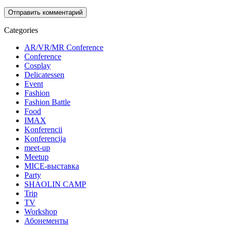
Categories
AR/VR/MR Conference
Conference
Cosplay
Delicatessen
Event
Fashion
Fashion Battle
Food
IMAX
Konferencii
Konferencija
meet-up
Meetup
MICE-выставка
Party
SHAOLIN CAMP
Trip
TV
Workshop
Абонементы