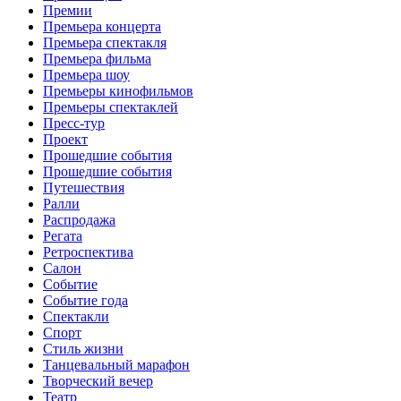
Премии
Премьера концерта
Премьера спектакля
Премьера фильма
Премьера шоу
Премьеры кинофильмов
Премьеры спектаклей
Пресс-тур
Проект
Прошедшие события
Прошедшие события
Путешествия
Ралли
Распродажа
Регата
Ретроспектива
Салон
Событие
Событие года
Спектакли
Спорт
Стиль жизни
Танцевальный марафон
Творческий вечер
Театр