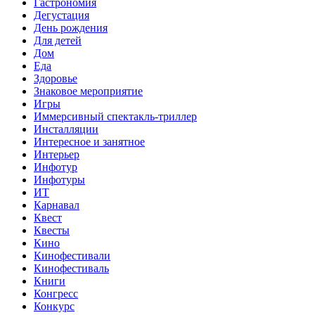
Гастрономия
Дегустация
День рождения
Для детей
Дом
Еда
Здоровье
Знаковое мероприятие
Игры
Иммерсивный спектакль-триллер
Инсталляции
Интересное и занятное
Интерьер
Инфотур
Инфотуры
ИТ
Карнавал
Квест
Квесты
Кино
Кинофестивали
Кинофестиваль
Книги
Конгресс
Конкурс