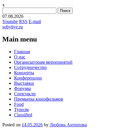
x
Найти:
07.08.2026
Youtube
RSS
E-mail
sobytiye.ru
Main menu
Skip
Главная
to
О нас
content
Организаторам мероприятий
Сотрудничество
Концерты
Конференции
Выставки
Форумы
Спектакли
Премьеры кинофильмов
Food
Туризм
Сlassified
Posted on
14.05.2026
by
Любовь Антипова