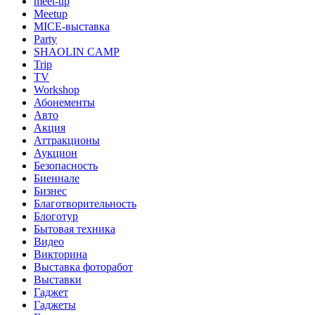
meet-up
Meetup
MICE-выставка
Party
SHAOLIN CAMP
Trip
TV
Workshop
Абонементы
Авто
Акция
Аттракционы
Аукцион
Безопасность
Биеннале
Бизнес
Благотворительность
Блоготур
Бытовая техника
Видео
Викторина
Выставка фоторабот
Выставки
Гаджет
Гаджеты