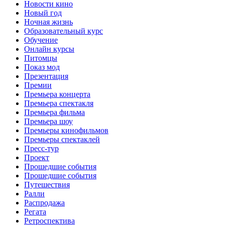
Новости кино
Новый год
Ночная жизнь
Образовательный курс
Обучение
Онлайн курсы
Питомцы
Показ мод
Презентация
Премии
Премьера концерта
Премьера спектакля
Премьера фильма
Премьера шоу
Премьеры кинофильмов
Премьеры спектаклей
Пресс-тур
Проект
Прошедшие события
Прошедшие события
Путешествия
Ралли
Распродажа
Регата
Ретроспектива