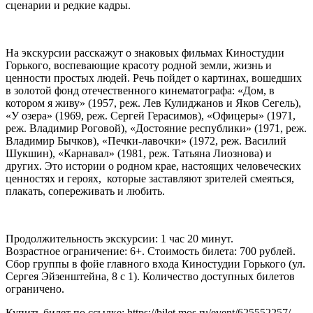
сценарии и редкие кадры.
На экскурсии расскажут о знаковых фильмах Киностудии
Горького, воспевающие красоту родной земли, жизнь и
ценности простых людей. Речь пойдет о картинах, вошедших
в золотой фонд отечественного кинематографа: «Дом, в
котором я живу» (1957, реж. Лев Кулиджанов и Яков Сегель),
«У озера» (1969, реж. Сергей Герасимов), «Офицеры» (1971,
реж. Владимир Роговой), «Достояние республики» (1971, реж.
Владимир Бычков), «Печки-лавочки» (1972, реж. Василий
Шукшин), «Карнавал» (1981, реж. Татьяна Лиознова) и
других. Это истории о родном крае, настоящих человеческих
ценностях и героях, которые заставляют зрителей смеяться,
плакать, сопереживать и любить.
Продолжительность экскурсии: 1 час 20 минут.
Возрастное ограничение: 6+. Стоимость билета: 700 рублей.
Сбор группы в фойе главного входа Киностудии Горького (ул.
Сергея Эйзенштейна, 8 с 1). Количество доступных билетов
ограничено.
Купить билет по ссылке: https://bilet.mos.ru/event/625552257/