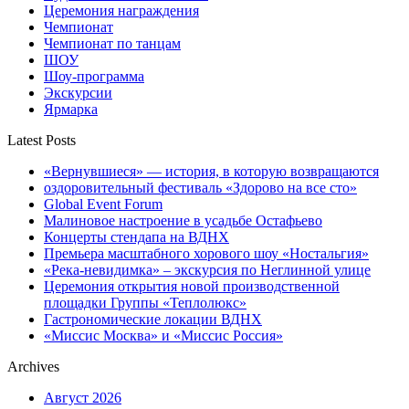
Церемония награждения
Чемпионат
Чемпионат по танцам
ШОУ
Шоу-программа
Экскурсии
Ярмарка
Latest Posts
«Вернувшиеся» — история, в которую возвращаются
оздоровительный фестиваль «Здорово на все сто»
Global Event Forum
Малиновое настроение в усадьбе Остафьево
Концерты стендапа на ВДНХ
Премьера масштабного хорового шоу «Ностальгия»
«Река-невидимка» – экскурсия по Неглинной улице
Церемония открытия новой производственной
площадки Группы «Теплолюкс»
Гастрономические локации ВДНХ
«Миссис Москва» и «Миссис Россия»
Archives
Август 2026