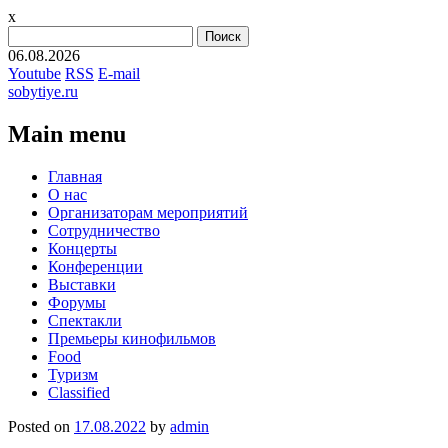
x
Найти:
06.08.2026
Youtube
RSS
E-mail
sobytiye.ru
Main menu
Skip
Главная
to
О нас
content
Организаторам мероприятий
Сотрудничество
Концерты
Конференции
Выставки
Форумы
Спектакли
Премьеры кинофильмов
Food
Туризм
Сlassified
Posted on
17.08.2022
by
admin