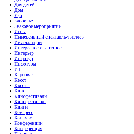
Для детей
Дом
Еда
Здоровье
Знаковое мероприятие
Игры
Иммерсивный спектакль-триллер
Инсталляции
Интересное и занятное
Интерьер
Инфотур
Инфотуры
ИТ
Карнавал
Квест
Квесты
Кино
Кинофестивали
Кинофестиваль
Книги
Конгресс
Конкурс
Конференции
Конференция
Концерт