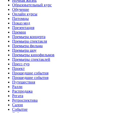
Ночная жизнь
Образовательный курс
Обучение
Онлайн курсы
Питомцы
Показ мод
Презентация
Премии
Премьера концерта
Премьера спектакля
Премьера фильма
Премьера шоу
Премьеры кинофильмов
Премьеры спектаклей
Пресс-тур
Проект
Прошедшие события
Прошедшие события
Путешествия
Ралли
Распродажа
Регата
Ретроспектива
Салон
Событие