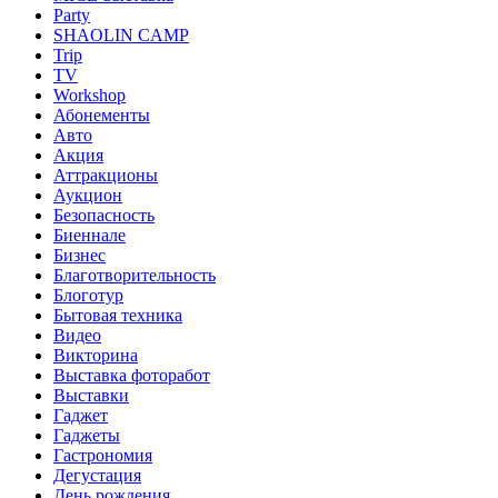
Party
SHAOLIN CAMP
Trip
TV
Workshop
Абонементы
Авто
Акция
Аттракционы
Аукцион
Безопасность
Биеннале
Бизнес
Благотворительность
Блоготур
Бытовая техника
Видео
Викторина
Выставка фоторабот
Выставки
Гаджет
Гаджеты
Гастрономия
Дегустация
День рождения