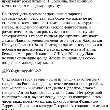
представит рок-фантазию Н. Кошкина, посвященную
композитором молодому виртуозу.
Во второй день фестиваля ярчайшие гитаристы
современности представят еще более контрастные по
стилистике композиции: от классики на восьмиструнной
гитаре, изощренного акустического фингерстайла и
романтических пьес до рок-музыки и мощного звучания
электрогитары. Откроет концерт французский музыкант
Дамьен Лансэль, ученик знаменитого виртуоза Жюдикаэля
Перруа и Бригиты Зачек. Благодаря ярким выступлениям и
победам на престижных гитарных конкурсах в Италии,
Бельгии, Австрии, Испании и США, в 2011 году Лансэль
получил стипендию фонда Йозефа Виндиша для особо
одаренных молодых музыкантов.
Следующие герои вечера – один из лучших акустических
гитаристов России, гордость отечественного фингерстайла,
аранжировщик и композитор Данис Щербаков, а также
гитарист Антон Баранов, выпускник Санкт-Петербургской
консерватории и лауреат международных конкурсов, в том
числе таких престижных, как конкурс имени Франциско
Тарреги в Испании и конкурс Гитарной Ассоциации Америки