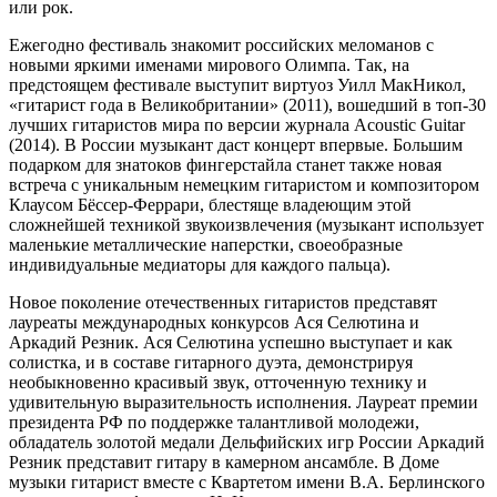
или рок.
Ежегодно фестиваль знакомит российских меломанов с
новыми яркими именами мирового Олимпа. Так, на
предстоящем фестивале выступит виртуоз Уилл МакНикол,
«гитарист года в Великобритании» (2011), вошедший в топ-30
лучших гитаристов мира по версии журнала Acoustic Guitar
(2014). В России музыкант даст концерт впервые. Большим
подарком для знатоков фингерстайла станет также новая
встреча с уникальным немецким гитаристом и композитором
Клаусом Бёссер-Феррари, блестяще владеющим этой
сложнейшей техникой звукоизвлечения (музыкант использует
маленькие металлические наперстки, своеобразные
индивидуальные медиаторы для каждого пальца).
Новое поколение отечественных гитаристов представят
лауреаты международных конкурсов Ася Селютина и
Аркадий Резник. Ася Селютина успешно выступает и как
солистка, и в составе гитарного дуэта, демонстрируя
необыкновенно красивый звук, отточенную технику и
удивительную выразительность исполнения. Лауреат премии
президента РФ по поддержке талантливой молодежи,
обладатель золотой медали Дельфийских игр России Аркадий
Резник представит гитару в камерном ансамбле. В Доме
музыки гитарист вместе с Квартетом имени В.А. Берлинского