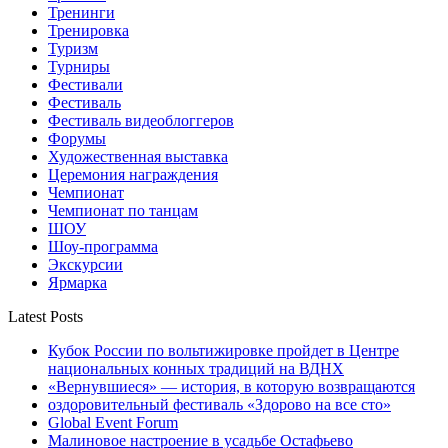
Тренинги
Тренировка
Туризм
Турниры
Фестивали
Фестиваль
Фестиваль видеоблоггеров
Форумы
Художественная выставка
Церемония награждения
Чемпионат
Чемпионат по танцам
ШОУ
Шоу-программа
Экскурсии
Ярмарка
Latest Posts
Кубок России по вольтижировке пройдет в Центре
национальных конных традиций на ВДНХ
«Вернувшиеся» — история, в которую возвращаются
оздоровительный фестиваль «Здорово на все сто»
Global Event Forum
Малиновое настроение в усадьбе Остафьево