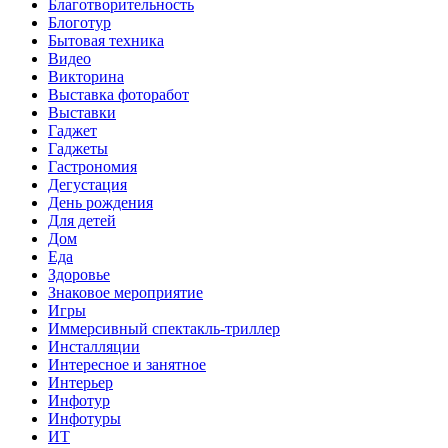
Благотворительность
Блоготур
Бытовая техника
Видео
Викторина
Выставка фоторабот
Выставки
Гаджет
Гаджеты
Гастрономия
Дегустация
День рождения
Для детей
Дом
Еда
Здоровье
Знаковое мероприятие
Игры
Иммерсивный спектакль-триллер
Инсталляции
Интересное и занятное
Интерьер
Инфотур
Инфотуры
ИТ