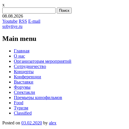
x
Найти:
08.08.2026
Youtube
RSS
E-mail
sobytiye.ru
Main menu
Skip
Главная
to
О нас
content
Организаторам мероприятий
Сотрудничество
Концерты
Конференции
Выставки
Форумы
Спектакли
Премьеры кинофильмов
Food
Туризм
Сlassified
Posted on
03.02.2020
by
alex