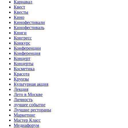
Карнавал
Квест
Квесты
Кино
Кинофестивали
Кинофестиваль
Книги
Конгресс
Конкурс
Конференции
Конференция
Концерт
Концерты
Косметика
Красота
Круизы
Культурная акция
Лекция
Лето в Москве
Личность
лучшее событие
Лучшие рестораны
Маркетинг
Мастер Класс
Медиафорум