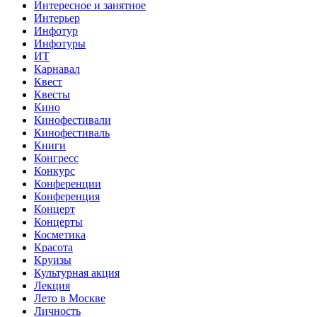
Интересное и занятное
Интерьер
Инфотур
Инфотуры
ИТ
Карнавал
Квест
Квесты
Кино
Кинофестивали
Кинофестиваль
Книги
Конгресс
Конкурс
Конференции
Конференция
Концерт
Концерты
Косметика
Красота
Круизы
Культурная акция
Лекция
Лето в Москве
Личность