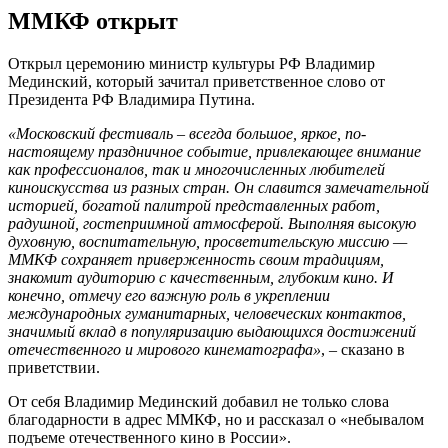
ММКФ открыт
Открыл церемонию министр культуры РФ Владимир
Мединский, который зачитал приветственное слово от
Президента РФ Владимира Путина.
«Московский фестиваль – всегда большое, яркое, по-
настоящему праздничное событие, привлекающее внимание
как профессионалов, так и многочисленных любителей
киноискусства из разных стран. Он славится замечательной
историей, богатой палитрой представленных работ,
радушной, гостеприимной атмосферой. Выполняя высокую
духовную, воспитательную, просветительскую миссию —
ММКФ сохраняет приверженность своим традициям,
знакомит аудиторию с качественным, глубоким кино. И
конечно, отмечу его важную роль в укреплении
международных гуманитарных, человеческих контактов,
значимый вклад в популяризацию выдающихся достижений
отечественного и мирового кинематографа»
, – сказано в
приветствии.
От себя Владимир Мединский добавил не только слова
благодарности в адрес ММКФ, но и рассказал о «небывалом
подъеме отечественного кино в России».