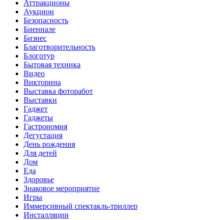
Аттракционы
Аукцион
Безопасность
Биеннале
Бизнес
Благотворительность
Блоготур
Бытовая техника
Видео
Викторина
Выставка фоторабот
Выставки
Гаджет
Гаджеты
Гастрономия
Дегустация
День рождения
Для детей
Дом
Еда
Здоровье
Знаковое мероприятие
Игры
Иммерсивный спектакль-триллер
Инсталляции