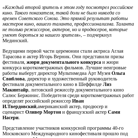
«Каждый второй зритель в этом году посмотрел российское
кино. Такого показателя, такой доли не было никогда со
времен Советского Союза. Это прямой результат работы
мастеров кино, вашего таланта, профессионализма. Таланта
не только режиссеров, актеров, но и продюсеров, которые
умеют бороться за нашего зрителя»
, – подчеркнул
Мединский.
Ведущими первой части церемонии стали актриса Аглая
Тарасова и актер Игорь Верник. Они представили призы
фестиваля,
жюри документального конкурса
и жюри
конкурса короткометражных фильмов. Лучшие неигровые
работы выберут директор Мультимедиа Арт Музея
Ольга
Свиблова
, директор и художественный руководитель
фестиваля документального кино в Шеффилде
Лиз
Макинтайр
, литовский режиссёр документального кино
Салюс Бержинис. Победителя среди короткометражных работ
определят российский режиссер
Иван
И.Твердовский
,американский актер, продюсер и
сценарист
Оливер Мортон
и французский актер
Сами
Насери
.
Представление участников конкурсной программы 40-го
Московского Международного кинофестиваля прошло под