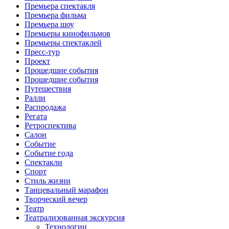
Премьера спектакля
Премьера фильма
Премьера шоу
Премьеры кинофильмов
Премьеры спектаклей
Пресс-тур
Проект
Прошедшие события
Прошедшие события
Путешествия
Ралли
Распродажа
Регата
Ретроспектива
Салон
Событие
Событие года
Спектакли
Спорт
Стиль жизни
Танцевальный марафон
Творческий вечер
Театр
Театрализованная экскурсия
Технологии