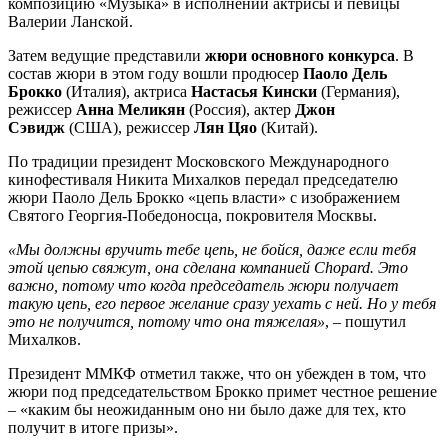
композицию «Музыка» в исполнении актрисы и певицы
Валерии Ланской.
Затем ведущие представили
жюри основного конкурса
. В
состав жюри в этом году вошли продюсер
Паоло Дель
Брокко
(Италия), актриса
Настасья Кински
(Германия),
режиссер
Анна Меликян
(Россия), актер
Джон
Сэвидж
(США), режиссер
Лян Цяо
(Китай).
По традиции президент Московского Международного
кинофестиваля Никита Михалков передал председателю
жюри Паоло Дель Брокко «цепь власти» с изображением
Святого Георгия-Победоносца, покровителя Москвы.
«Мы должны вручить тебе цепь, не бойся, даже если тебя
этой цепью свяжут, она сделана компанией Chopard. Это
важно, потому что когда председатель жюри получает
такую цепь, его первое желание сразу уехать с ней. Но у тебя
это не получится, потому что она тяжелая»
, – пошутил
Михалков.
Президент ММКФ отметил также, что он убежден в том, что
жюри под председательством Брокко примет честное решение
– «каким бы неожиданным оно ни было даже для тех, кто
получит в итоге призы».