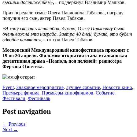
высшим достижением»
, – подчеркнул Владимир Машков.
Приз передали семье Олега Павловича Табакова, награду
получил его сын, актер Павел Табаков.
«Я хочу сказать «спасибо», думаю, Олегу Павловичу была
очень важна эта награда. Завтра 40 дней, думаю, это будет
вдвойне памятно»
, – сказал Павел Табаков.
Московский Международный кинофестиваль проходит с
19 по 26 апреля. Фильмом открытия стала итальянская
детективная драма «Неаполь под пеленой» режиссера
Ферзана Озпетека.
Event
,
Знаковое мероприятие
,
лучшее событие
,
Новости кино
,
Премьера фильма
,
Премьеры кинофильмов
,
Событие
,
Фестивали
,
Фестиваль
Post navigation
← Previous
Next →