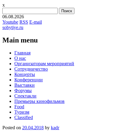
x
Найти:
06.08.2026
Youtube
RSS
E-mail
sobytiye.ru
Main menu
Skip
Главная
to
О нас
content
Организаторам мероприятий
Сотрудничество
Концерты
Конференции
Выставки
Форумы
Спектакли
Премьеры кинофильмов
Food
Туризм
Сlassified
Posted on
20.04.2018
by
kadr