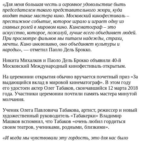
«Для меня большая честь и огромное удовольствие быть
председателем такого представительного жюри, куда
входят такие мастера кино. Московский кинофестиваль –
престижное событие, которое играло и играет одну из
главных ролей в мировом кино. Кинематограф – это
искусство, которое, пожалуй, лучше всего объединяет людей.
При просмотре фильмов мы питаем надежды, страхи,
мечты. Кино инклюзивно, оно объединяет культуры и
народы»
, — отметил Паоло Дель Брокко.
Никита Михалков и Паоло Дель Брокко объявили 40-й
Московский Международный кинофестиваль открытым.
На церемонии открытия обычно вручается почетный приз «За
выдающийся вклад в мировой кинематограф». В этом году
его удостоен актер Олег Табаков, скончавшийся 12 марта 2018
года. Участники церемонии почтили память мастера минутой
молчания.
Ученик Олега Павловича Табакова, артист, режиссер и новый
художественный руководитель «Табакерки» Владимир
Машков вспомнил, что Табаков «очень любил гордиться
своим театров, учениками, родными, близкими».
«И когда мы чувствовали эту гордость, это для нас было