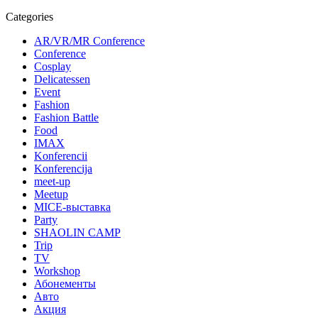
Categories
AR/VR/MR Conference
Conference
Cosplay
Delicatessen
Event
Fashion
Fashion Battle
Food
IMAX
Konferencii
Konferencija
meet-up
Meetup
MICE-выставка
Party
SHAOLIN CAMP
Trip
TV
Workshop
Абонементы
Авто
Акция