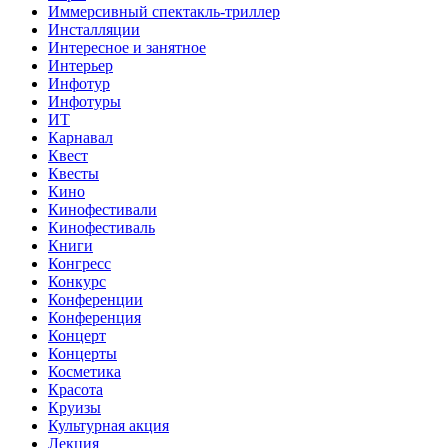
Иммерсивный спектакль-триллер
Инсталляции
Интересное и занятное
Интерьер
Инфотур
Инфотуры
ИТ
Карнавал
Квест
Квесты
Кино
Кинофестивали
Кинофестиваль
Книги
Конгресс
Конкурс
Конференции
Конференция
Концерт
Концерты
Косметика
Красота
Круизы
Культурная акция
Лекция