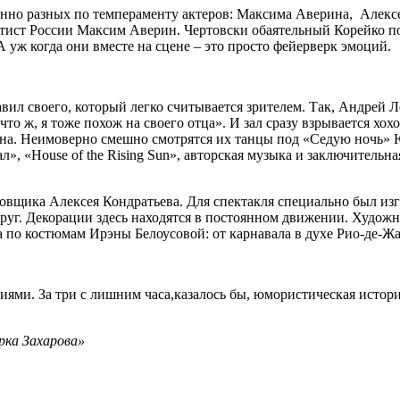
нно разных по темпераменту актеров: Максима Аверина, Алексе
артист России Максим Аверин. Чертовски обаятельный Корейко п
уж когда они вместе на сцене – это просто фейерверк эмоций.
авил своего, который легко считывается зрителем. Так, Андрей 
 что ж, я тоже похож на своего отца». И зал сразу взрывается 
на. Неимоверно смешно смотрятся их танцы под «Седую ночь» 
», «House of the Rising Sun», авторская музыка и заключительна
овщика Алексея Кондратьева. Для спектакля специально был из
 круг. Декорации здесь находятся в постоянном движении. Худо
по костюмам Ирэны Белоусовой: от карнавала в духе Рио-де-Жа
ми. За три с лишним часа,казалось бы, юмористическая истори
ка Захарова»