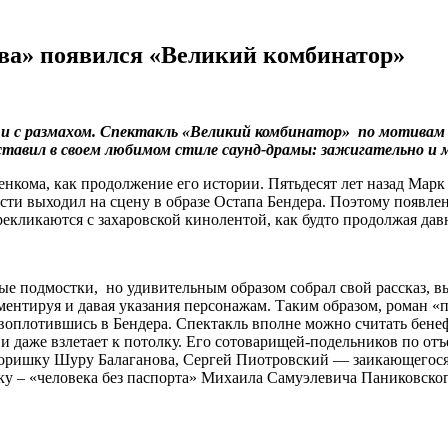
ова» появился «Великий комбинатор»
ко и с размахом. Спектакль «Великий комбинатор» по мотива
авил в своем любимом стиле саунд-драмы: зажигательно и м
нкома, как продолжение его истории. Пятьдесят лет назад Марк
ти выходил на сцену в образе Остапа Бендера. Поэтому появле
екликаются с захаровской кинолентой, как будто продолжая дав
ные подмостки, но удивительным образом собрал свой рассказ,
ментируя и давая указания персонажам. Таким образом, роман «п
оплотившись в Бендера. Спектакль вполне можно считать бенеф
л и даже взлетает к потолку. Его сотоварищей-подельников по о
воришку Шуру Балаганова, Сергей Пиотровский — заикающегося
ку – «человека без паспорта» Михаила Самуэлевича Паниковског