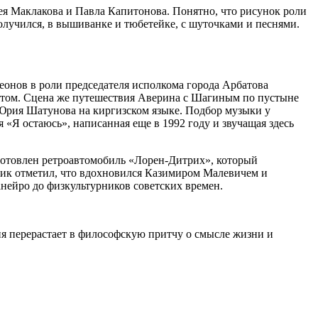
я Маклакова и Павла Капитонова. Понятно, что рисунок роли
олучился, в вышиванке и тюбетейке, с шуточками и песнями.
Леонов в роли председателя исполкома города Арбатова
хохотом. Сцена же путешествия Аверина с Шагиным по пустыне
Юрия Шатунова на киргизском языке. Подбор музыки у
я «Я остаюсь», написанная еще в 1992 году и звучащая здесь
готовлен ретроавтомобиль «Лорен-Дитрих», который
жник отметил, что вдохновился Казимиром Малевичем и
нейро до физкультурников советских времен.
я перерастает в философскую притчу о смысле жизни и