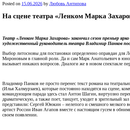
Posted on
15.06.2026
by
Любовь Антипова
На сцене театра «Ленком Марка Захар
Театр «Ленком Марка Захарова» закончил сезон премьер яр
художественный руководитель театра Владимир Панков пост
Выбор литосновы для постановки определенно оправдан для Ле
Мироновым в главной роли. Да и сам Марк Анатольевич в юнос
вызывает никаких вопросов. Диалоги же в новом спектакле пер
Владимир Панков не просто перенес текст романа на театраль
(Илья Халмурзаев), которые постоянно находятся на сцене, ком
командующим парада здесь стал Антон Шагин, виртуозно перев
драматическую, а также поет, танцует, уходит в зрительный за
представили: Сергей Ююкин – нелепого и смешного мелкого 
артист России Иван Агапов вместе с настоящим гусем в обним
своем появлении.