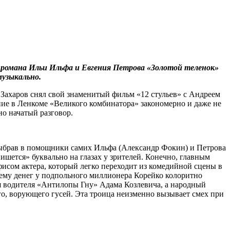
м романа Ильи Ильфа и Евгения Петрова «Золотой теленок»
узыкально.
 Захаров снял свой знаменитый фильм «12 стульев» с Андреем
ние в Ленкоме «Великого комбинатора» закономерно и даже не
но начатый разговор.
 выбрав в помощники самих Ильфа (Александр Фокин) и Петрова
ишется» буквально на глазах у зрителей. Конечно, главным
исом актера, который легко переходит из комедийной сцены в
тъему денег у подпольного миллионера Корейко колоритно
 водителя «Антилопы Гну» Адама Козлевича, а народный
о, ворующего гусей. Эта троица неизменно вызывает смех при