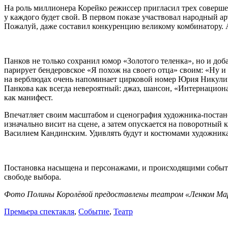
На роль миллионера Корейко режиссер пригласил трех соверше
у каждого будет свой. В первом показе участвовал народный 
Пожалуй, даже составил конкуренцию великому комбинатору. А 
Панков не только сохранил юмор «Золотого теленка», но и доб
парирует бендеровское «Я похож на своего отца» своим: «Ну и
на верблюдах очень напоминает цирковой номер Юрия Никули
Панкова как всегда невероятный: джаз, шансон, «Интернационал
как манифест.
Впечатляет своим масштабом и сценография художника-постан
изначально висит на сцене, а затем опускается на поворотный
Василием Кандинским. Удивлять будут и костюмами художника 
Постановка насыщена и персонажами, и происходящими события
свободе выбора.
Фото Полины Королёвой предоставлены театром «Ленком Мар
Премьера спектакля
,
Событие
,
Театр