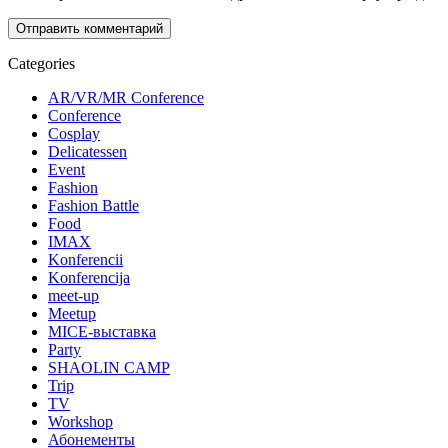
Categories
AR/VR/MR Conference
Conference
Cosplay
Delicatessen
Event
Fashion
Fashion Battle
Food
IMAX
Konferencii
Konferencija
meet-up
Meetup
MICE-выставка
Party
SHAOLIN CAMP
Trip
TV
Workshop
Абонементы