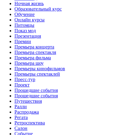
Ночная жизнь
Образовательный курс
Обучение
Онлайн курсы
Питомцы
Показ мод
Презентация
Премии
Премьера концерта
Премьера спектакля
Премьера фильма
Премьера шоу
Премьеры кинофильмов
Премьеры спектаклей
Пресс-тур
Проект
Прошедшие события
Прошедшие события
Путешествия
Ралли
Распродажа
Регата
Ретроспектива
Салон
Событие