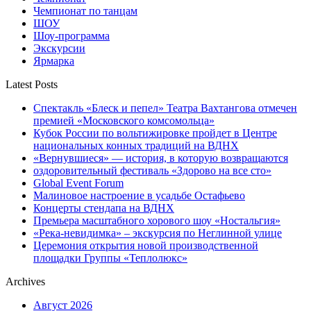
Чемпионат по танцам
ШОУ
Шоу-программа
Экскурсии
Ярмарка
Latest Posts
Спектакль «Блеск и пепел» Театра Вахтангова отмечен
премией «Московского комсомольца»
Кубок России по вольтижировке пройдет в Центре
национальных конных традиций на ВДНХ
«Вернувшиеся» — история, в которую возвращаются
оздоровительный фестиваль «Здорово на все сто»
Global Event Forum
Малиновое настроение в усадьбе Остафьево
Концерты стендапа на ВДНХ
Премьера масштабного хорового шоу «Ностальгия»
«Река-невидимка» – экскурсия по Неглинной улице
Церемония открытия новой производственной
площадки Группы «Теплолюкс»
Archives
Август 2026