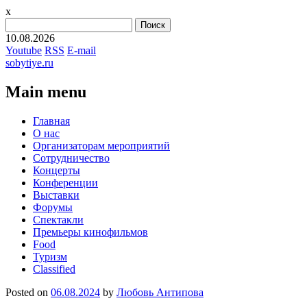
x
Найти:
10.08.2026
Youtube
RSS
E-mail
sobytiye.ru
Main menu
Skip
Главная
to
О нас
content
Организаторам мероприятий
Сотрудничество
Концерты
Конференции
Выставки
Форумы
Спектакли
Премьеры кинофильмов
Food
Туризм
Сlassified
Posted on
06.08.2024
by
Любовь Антипова