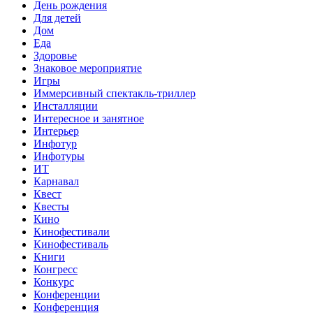
День рождения
Для детей
Дом
Еда
Здоровье
Знаковое мероприятие
Игры
Иммерсивный спектакль-триллер
Инсталляции
Интересное и занятное
Интерьер
Инфотур
Инфотуры
ИТ
Карнавал
Квест
Квесты
Кино
Кинофестивали
Кинофестиваль
Книги
Конгресс
Конкурс
Конференции
Конференция