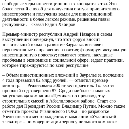
свободные меры инвестиционного законодательства. Это
более легкий способ для получения статуса приоритетного
инвестпроекта и получения земли для инвестиционной
деятельности в более легком режиме, решением главы
республики, – сказал Радий Хабиров.
Премьер-министр республики Андрей Назаров в своем
выступлении подчеркнул, что этот форум вносит
значительный вклад в развитие Зауралья: выявляет
перспективные направления развития; формирует актуальную
инвестиционную повестку; помогает решать насущные
проблемы в экономике и социальной сфере; задает практики,
которые тиражируются по всей республике.
– Объем инвестиционных вложений в Зауралье за последние
4 года превысил 82 млрд рублей, — отметил премьер-
министр. — Реализовано 200 инвестпроектов. Только за
прошлый год завершено 87. Среди наиболее знаковых –
запуск завода компании «Цемикс» по производству
строительных смесей в Абзелиловском районе. Старт его
работе дал Президент России Владимир Путин. Можно также
отметить проекты Учалинского ГОКа – по разработке
Узельгинского месторождения, и компании «Учалинский
элеватор» – по модернизации зерносушильного комплекса.