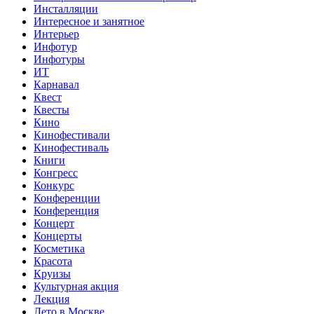
Инсталляции
Интересное и занятное
Интерьер
Инфотур
Инфотуры
ИТ
Карнавал
Квест
Квесты
Кино
Кинофестивали
Кинофестиваль
Книги
Конгресс
Конкурс
Конференции
Конференция
Концерт
Концерты
Косметика
Красота
Круизы
Культурная акция
Лекция
Лето в Москве