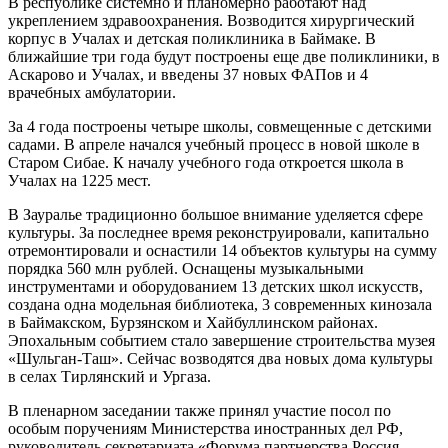
В республике системно и планомерно работают над
укреплением здравоохранения. Возводится хирургический
корпус в Учалах и детская поликлиника в Баймаке. В
ближайшие три года будут построены еще две поликлиники, в
Аскарово и Учалах, и введены 37 новых ФАПов и 4
врачебных амбулатории.
За 4 года построены четыре школы, совмещенные с детскими
садами. В апреле начался учебный процесс в новой школе в
Старом Сибае. К началу учебного года откроется школа в
Учалах на 1225 мест.
В Зауралье традиционно большое внимание уделяется сфере
культуры. За последнее время реконструировали, капитально
отремонтировали и оснастили 14 объектов культуры на сумму
порядка 560 млн рублей. Оснащены музыкальными
инструментами и оборудованием 13 детских школ искусств,
создана одна модельная библиотека, 3 современных кинозала
в Баймакском, Бурзянском и Хайбуллинском районах.
Эпохальным событием стало завершение строительства музея
«Шульган-Таш». Сейчас возводятся два новых дома культуры
в селах Тирлянский и Ургаза.
В пленарном заседании также принял участие посол по
особым поручениям Министерства иностранных дел РФ,
руководитель секретариата «Форума партнерства Россия –