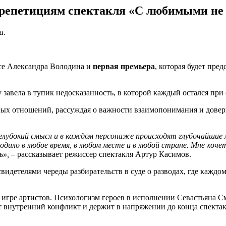
 репетициям спектакля «С любимыми не 
а.
есе Александра Володина и
первая премьера
, которая будет пре
 завела в тупик недосказанность, в которой каждый остался при
ных отношений, рассуждая о важности взаимопонимания и довер
глубокий смысл и в каждом персонаже происходят глубочайшие м
ходило в любое время, в любом месте и в любой стране. Мне хоч
ь»,
– рассказывает режиссер спектакля Артур Касимов.
видетелями череды разбирательств в суде о разводах, где кажд
 игре артистов. Психологизм героев в исполнении Севастьяна 
ет внутренний конфликт и держит в напряжении до конца спектак