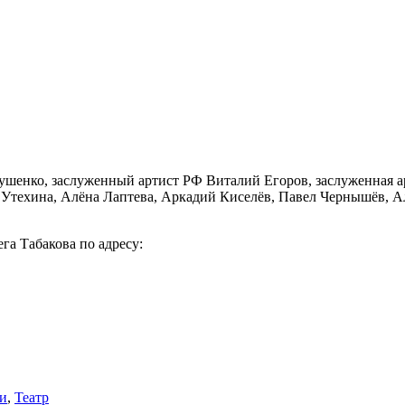
шенко, заслуженный артист РФ Виталий Егоров, заслуженная а
техина, Алёна Лаптева, Аркадий Киселёв, Павел Чернышёв, Але
га Табакова по адресу:
и
,
Театр