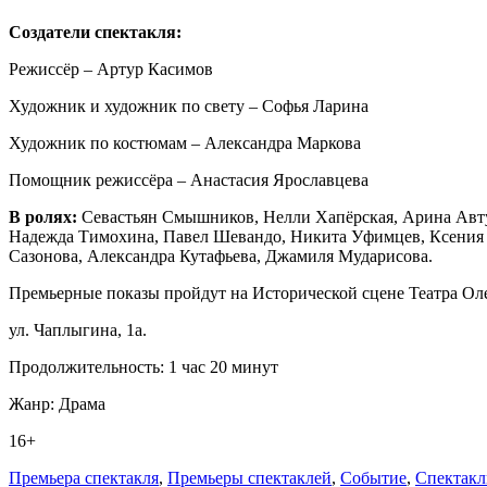
Создатели спектакля:
Режиссёр – Артур Касимов
Художник и художник по свету – Софья Ларина
Художник по костюмам – Александра Маркова
Помощник режиссёра – Анастасия Ярославцева
В ролях:
Севастьян Смышников, Нелли Хапёрская, Арина Авту
Надежда Тимохина, Павел Шевандо, Никита Уфимцев, Ксения У
Сазонова, Александра Кутафьева, Джамиля Мударисова.
Премьерные показы пройдут на Исторической сцене Театра Оле
ул. Чаплыгина, 1а.
Продолжительность: 1 час 20 минут
Жанр: Драма
16+
Премьера спектакля
,
Премьеры спектаклей
,
Событие
,
Спектакл