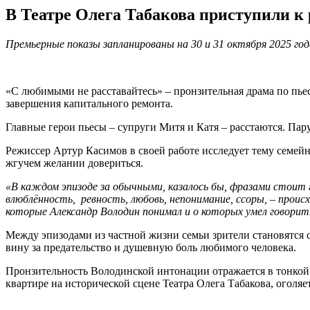
В Театре Олега Табакова приступили к
Премьерные показы запланированы на 30 и 31 октября 2025 год
«С любимыми не расставайтесь» – пронзительная драма по пь
завершения капитального ремонта.
Главные герои пьесы – супруги Митя и Катя – расстаются. Пару
Режиссер Артур Касимов в своей работе исследует тему семей
жгучем желании довериться.
«В каждом эпизоде за обычными, казалось бы, фразами стоит 
влюблённость, ревность, любовь, непонимание, ссоры, – проис
которые Александр Володин понимал и о которых умел говорит
Между эпизодами из частной жизни семьи зрители становятся с
вину за предательство и душевную боль любимого человека.
Пронзительность Володинской интонации отражается в тонкой
квартире на исторической сцене Театра Олега Табакова, оголя