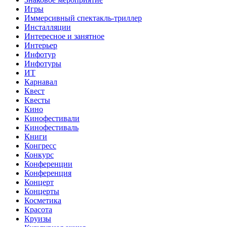
Игры
Иммерсивный спектакль-триллер
Инсталляции
Интересное и занятное
Интерьер
Инфотур
Инфотуры
ИТ
Карнавал
Квест
Квесты
Кино
Кинофестивали
Кинофестиваль
Книги
Конгресс
Конкурс
Конференции
Конференция
Концерт
Концерты
Косметика
Красота
Круизы