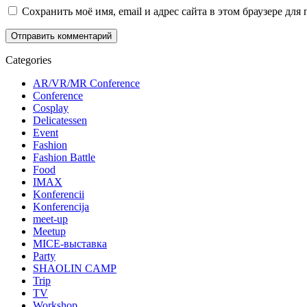
Сохранить моё имя, email и адрес сайта в этом браузере д
Categories
AR/VR/MR Conference
Conference
Cosplay
Delicatessen
Event
Fashion
Fashion Battle
Food
IMAX
Konferencii
Konferencija
meet-up
Meetup
MICE-выставка
Party
SHAOLIN CAMP
Trip
TV
Workshop