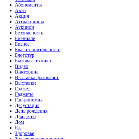
Абонементы
Авто
Акция
Аттракционы
Аукцион
Безопасность
Биеннале
Бизнес
Благотворительность
Блоготур
Бытовая техника
Видео
Викторина
Выставка фоторабот
Выставки
Гаджет
Гаджеты
Гастрономия
Дегустация
День рождения
Для детей
Дом
Еда
Здоровье
Знаковое мероприятие