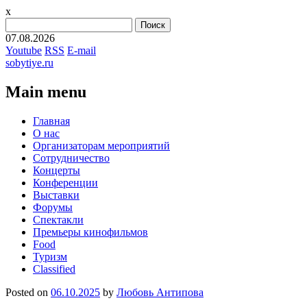
x
Найти:
07.08.2026
Youtube
RSS
E-mail
sobytiye.ru
Main menu
Skip
Главная
to
О нас
content
Организаторам мероприятий
Сотрудничество
Концерты
Конференции
Выставки
Форумы
Спектакли
Премьеры кинофильмов
Food
Туризм
Сlassified
Posted on
06.10.2025
by
Любовь Антипова