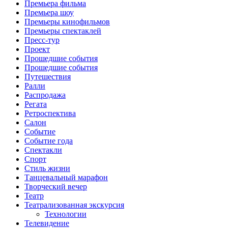
Премьера фильма
Премьера шоу
Премьеры кинофильмов
Премьеры спектаклей
Пресс-тур
Проект
Прошедшие события
Прошедшие события
Путешествия
Ралли
Распродажа
Регата
Ретроспектива
Салон
Событие
Событие года
Спектакли
Спорт
Стиль жизни
Танцевальный марафон
Творческий вечер
Театр
Театрализованная экскурсия
Технологии
Телевидение