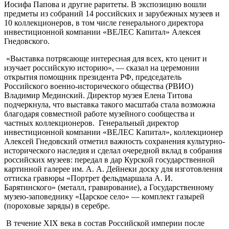
Иосифа Папова и другие раритеты. В экспозицию вошли
предметы из собраний 14 российских и зарубежных музеев и
10 коллекционеров, в том числе генерального директора
инвестиционной компании «ВЕЛЕС Капитал» Алексея
Гнедовского.
«Выставка потрясающе интересная для всех, кто ценит и
изучает российскую историю», — сказал на церемонии
открытия помощник президента РФ, председатель
Российского военно-исторического общества (РВИО)
Владимир Мединский. Директор музея Елена Титова
подчеркнула, что выставка такого масштаба стала возможна
благодаря совместной работе музейного сообщества и
частных коллекционеров. Генеральный директор
инвестиционной компании «ВЕЛЕС Капитал», коллекционер
Алексей Гнедовский отметил важность сохранения культурно-
исторического наследия и сделал очередной вклад в собрания
российских музеев: передал в дар Курской государственной
картинной галерее им. А. А. Дейнеки доску для изготовления
оттиска гравюры «Портрет фельдмаршала А. И.
Барятинского» (металл, гравирование), а Государственному
музею-заповеднику «Царское село» — комплект газырей
(пороховые заряды) в серебре.
В течение XIX века в состав Российской империи после