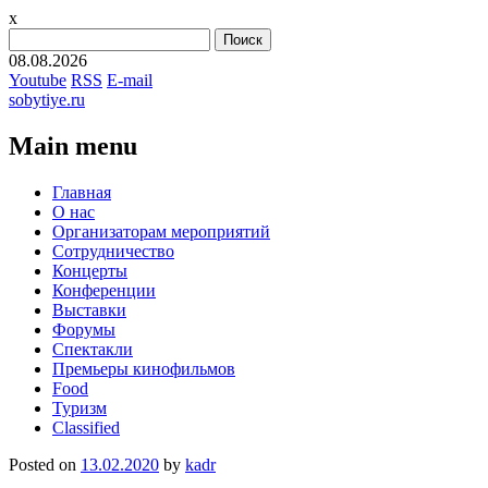
x
Найти:
08.08.2026
Youtube
RSS
E-mail
sobytiye.ru
Main menu
Skip
Главная
to
О нас
content
Организаторам мероприятий
Сотрудничество
Концерты
Конференции
Выставки
Форумы
Спектакли
Премьеры кинофильмов
Food
Туризм
Сlassified
Posted on
13.02.2020
by
kadr