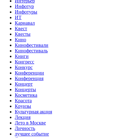
Интерьер
Инфотур
Инфотуры
ИТ
Карнавал
Квест
Квесты
Кино
Кинофестивали
Кинофестиваль
Книги
Конгресс
Конкурс
Конференции
Конференция
Концерт
Концерты
Косметика
Красота
Круизы
Культурная акция
Лекция
Лето в Москве
Личность
лучшее событие