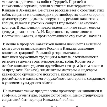
множества длительных войн с Турцией, Персией и
кавказскими горцами, вошли значительные территории
Кавказа и Закавказья. Выставка рассказывает о событиях этих
войн, солдатах и полководцах противоборствующих сторон и
демонстрирует предметы вооружения, регалии кавказских
горцев, казаков и русских солдат Отдельного Кавказского
корпуса. В экспозиции представлены личные вещи генерал-
фельдмаршала князя А. И. Барятинского, завоевавшего
Восточный Кавказ, и противостоявшего ему имама Шамиля.
Именно в процессе Кавказской войны начинается активное
культурное взаимовлияние России и Кавказа, смешение
воинских традиций. Большой раздел выставки
посвящен оружейным традициям Кавказа, сложившимся в
регионе за долгие годы непрерывных войн. Кроме того,
особое внимание уделено оружейным центрам (в том числе и
за пределами Кавказа), знаменитым мастерам и шедеврам
кавказского оружейного искусства, произведениям
российского и кавказского оружейного мастерства, созданным
в условиях культурного обмена.
На выставке также представлены произведения живописи и
графики, скульптуры, редкие фотографии, демонстрирующие
солдатский быт периода Кавказской войны.