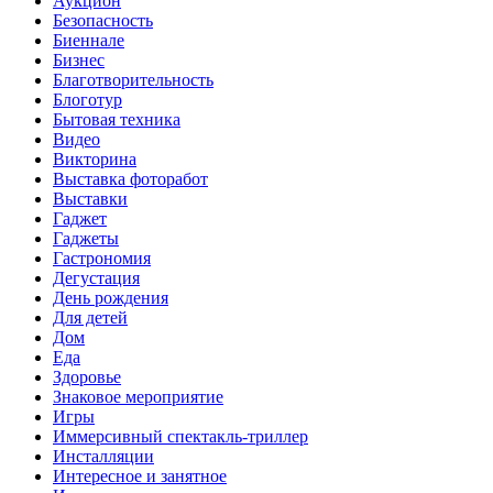
Аукцион
Безопасность
Биеннале
Бизнес
Благотворительность
Блоготур
Бытовая техника
Видео
Викторина
Выставка фоторабот
Выставки
Гаджет
Гаджеты
Гастрономия
Дегустация
День рождения
Для детей
Дом
Еда
Здоровье
Знаковое мероприятие
Игры
Иммерсивный спектакль-триллер
Инсталляции
Интересное и занятное