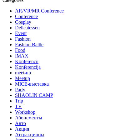
Categories
AR/VR/MR Conference
Conference
Cosplay
Delicatessen
Event
Fashion
Fashion Battle
Food
IMAX
Konferencii
Konferencija
meet-up
Meetup
MICE-выставка
Party
SHAOLIN CAMP
Trip
TV
Workshop
Абонементы
Авто
Акция
Аттракционы