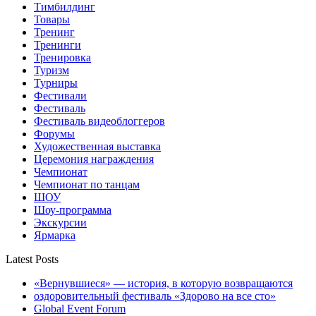
Тимбилдинг
Товары
Тренинг
Тренинги
Тренировка
Туризм
Турниры
Фестивали
Фестиваль
Фестиваль видеоблоггеров
Форумы
Художественная выставка
Церемония награждения
Чемпионат
Чемпионат по танцам
ШОУ
Шоу-программа
Экскурсии
Ярмарка
Latest Posts
«Вернувшиеся» — история, в которую возвращаются
оздоровительный фестиваль «Здорово на все сто»
Global Event Forum