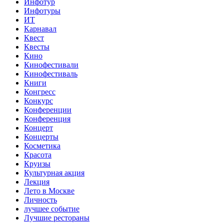
Инфотур
Инфотуры
ИТ
Карнавал
Квест
Квесты
Кино
Кинофестивали
Кинофестиваль
Книги
Конгресс
Конкурс
Конференции
Конференция
Концерт
Концерты
Косметика
Красота
Круизы
Культурная акция
Лекция
Лето в Москве
Личность
лучшее событие
Лучшие рестораны